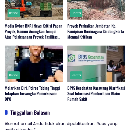
Berita
Berita
Media Cyber BKRI News Kritisi Papan
Proyek Perbaikan Jembatan Kp.
Proyek, Namun Acungkan Jempol
Pamipiran Buninagara Sindangkerta
Atas Pelaksanaan Proyek Fasilitas
Menuai Kritikan
Perairan (Kolam Labuh) PP Jayanti
Berita
Berita
Melarikan Diri, Polres Tebing Tinggi
BPJS Kesehatan Karawang Klarifikasi
Tetapkan Tersangka Pemerkosaan
Soal Informasi Pemberitaan Klaim
DPO
Rumah Sakit
Tinggalkan Balasan
Alamat email Anda tidak akan dipublikasikan.
Ruas yang
wajib ditandai
*