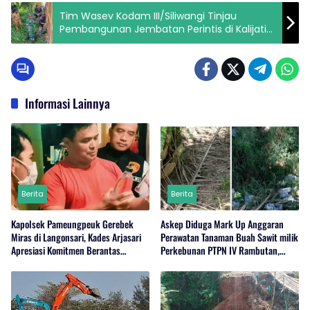
Tim Wasev Kodam III/Siliwangi Tinjau
Pembangunan Jembatan Perintis di Kalijati
Karawang
Informasi Lainnya
Berita
Berita
Kapolsek Pameungpeuk Gerebek
Askep Diduga Mark Up Anggaran
Miras di Langonsari, Kades Arjasari
Perawatan Tanaman Buah Sawit milik
Apresiasi Komitmen Berantas
Perkebunan PTPN IV Rambutan,
Narkoba
Regional I, Serdang Bedagai