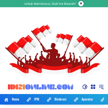
Langsung
×
Untuk Membaca, Gulir Ke Bawah!
ke
konten
Home
IPM
Birokrasi
Aparatur