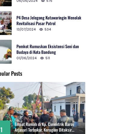
2024 di Gedung Teater Tertutup
06/05/2024
575
P4 Desa Jelegong Kutawaringin Menolak
Revitalisasi Pasar Patrol
13/07/2024
534
Pemkot Rumuskan Eksistensi Seni dan
Budaya di Kota Bandung
01/06/2024
511
pular Posts
Empat Rumah di Kp. Cimentrik Baros
1
Arjasari Terbakar, Kerugian Ditaksir