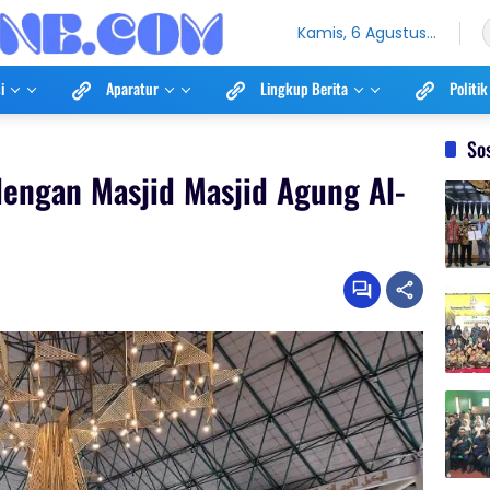
Kamis, 6 Agustus
2026
i
Aparatur
Lingkup Berita
Politik
So
engan Masjid Masjid Agung Al-