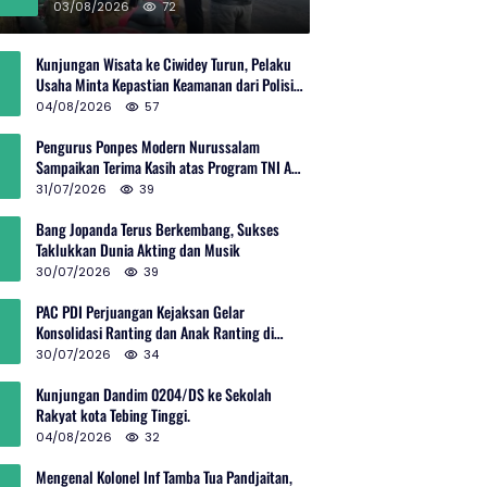
Rp600 Juta
03/08/2026
72
Kunjungan Wisata ke Ciwidey Turun, Pelaku
Usaha Minta Kepastian Keamanan dari Polisi
dan Pemprov Jabar
04/08/2026
57
Pengurus Ponpes Modern Nurussalam
Sampaikan Terima Kasih atas Program TNI AD
Manunggal Air
31/07/2026
39
Bang Jopanda Terus Berkembang, Sukses
Taklukkan Dunia Akting dan Musik
30/07/2026
39
PAC PDI Perjuangan Kejaksan Gelar
Konsolidasi Ranting dan Anak Ranting di
Kebon Baru
30/07/2026
34
Kunjungan Dandim 0204/DS ke Sekolah
Rakyat kota Tebing Tinggi.
04/08/2026
32
Mengenal Kolonel Inf Tamba Tua Pandjaitan,