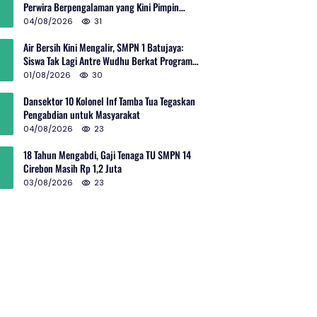
Perwira Berpengalaman yang Kini Pimpin
Sektor 10 Citarum Harum
04/08/2026
31
Air Bersih Kini Mengalir, SMPN 1 Batujaya:
Siswa Tak Lagi Antre Wudhu Berkat Program
TNI AD
01/08/2026
30
Dansektor 10 Kolonel Inf Tamba Tua Tegaskan
Pengabdian untuk Masyarakat
04/08/2026
23
18 Tahun Mengabdi, Gaji Tenaga TU SMPN 14
Cirebon Masih Rp 1,2 Juta
03/08/2026
23