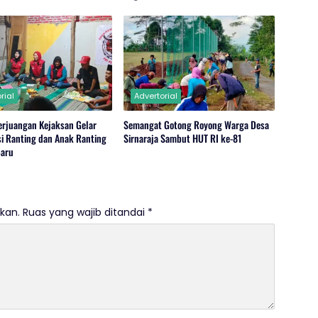
rial
Advertorial
erjuangan Kejaksan Gelar
Semangat Gotong Royong Warga Desa
si Ranting dan Anak Ranting
Sirnaraja Sambut HUT RI ke-81
Baru
kan.
Ruas yang wajib ditandai
*