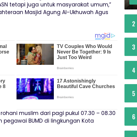
ASN tetapi juga untuk masyarakat umum,”
jahteraan Masjid Agung Al-Ukhuwah Agus
2
3
4
5
ohani muslim dari pagi pukul 07.30 – 08.30
6
n pegawai BUMD di lingkungan Kota