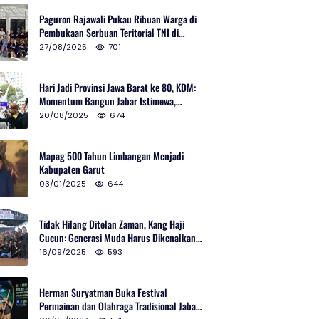
Paguron Rajawali Pukau Ribuan Warga di
Pembukaan Serbuan Teritorial TNI di
Cibatu
27/08/2025
701
Hari Jadi Provinsi Jawa Barat ke 80, KDM:
Momentum Bangun Jabar Istimewa,
Lembur di Urus Kota Ditata
20/08/2025
674
Mapag 500 Tahun Limbangan Menjadi
Kabupaten Garut
03/01/2025
644
Tidak Hilang Ditelan Zaman, Kang Haji
Cucun: Generasi Muda Harus Dikenalkan
Pencak Silat
16/09/2025
593
Herman Suryatman Buka Festival
Permainan dan Olahraga Tradisional Jabar