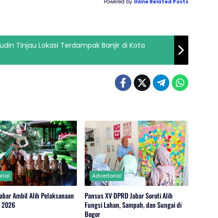
Powered by
Inline Related Posts
din Tinjau Lokasi Terdampak Banjir di Kota
rial
Advertorial
abar Ambil Alih Pelaksanaan
Pansus XV DPRD Jabar Soroti Alih
r 2026
Fungsi Lahan, Sampah, dan Sungai di
Bogor