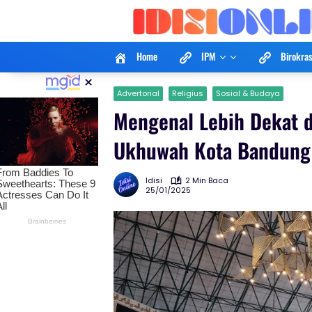
Langsung
ke
konten
Home
IPM
Birokras
×
Advertorial
Religius
Sosial & Budaya
Mengenal Lebih Dekat d
Ukhuwah Kota Bandung
Idisi
2 Min Baca
25/01/2025