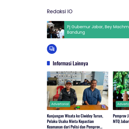
Redaksi IO
Pj Gubernur Jabar, Bey Machmu
Bandung
Informasi Lainnya
Advertorial
Adverto
Kunjungan Wisata ke Ciwidey Turun,
Pemprov J
Pelaku Usaha Minta Kepastian
MTQ Jaba
Keamanan dari Polisi dan Pemprov