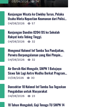
Rp600 Juta
03/08/2026
74
Kunjungan Wisata ke Ciwidey Turun, Pelaku
Usaha Minta Kepastian Keamanan dari Polisi
dan Pemprov Jabar
04/08/2026
57
Kunjungan Dandim 0204/DS ke Sekolah
Rakyat kota Tebing Tinggi.
04/08/2026
32
Mengenal Kolonel Inf Tamba Tua Pandjaitan,
Perwira Berpengalaman yang Kini Pimpin
Sektor 10 Citarum Harum
04/08/2026
32
Air Bersih Kini Mengalir, SMPN 1 Batujaya:
Siswa Tak Lagi Antre Wudhu Berkat Program
TNI AD
01/08/2026
30
Dansektor 10 Kolonel Inf Tamba Tua Tegaskan
Pengabdian untuk Masyarakat
04/08/2026
23
18 Tahun Mengabdi, Gaji Tenaga TU SMPN 14