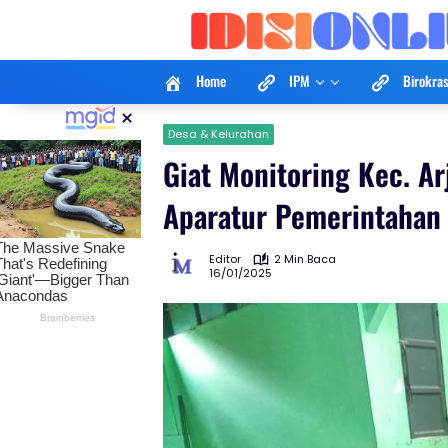
Langsung
ke
konten
Home
IPM
Birokras
×
Desa & Kelurahan
Giat Monitoring Kec. Ar
Aparatur Pemerintahan 
Editor
2 Min Baca
16/01/2025