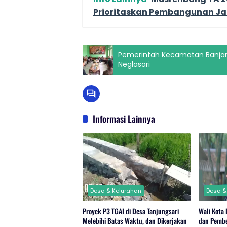
Prioritaskan Pembangunan Ja
Pemerintah Kecamatan Banjar
Neglasari
Informasi Lainnya
Desa & Kelurahan
Desa &
Proyek P3 TGAI di Desa Tanjungsari
Wali Kota
Melebihi Batas Waktu, dan Dikerjakan
dan Pemb