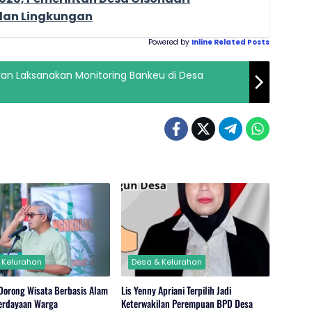
lan Lingkungan
Powered by
Inline Related Posts
an Laksanakan Monitoring Bankeu di Desa
 Kelurahan
Desa & Kelurahan
 Dorong Wisata Berbasis Alam
Lis Yenny Apriani Terpilih Jadi
erdayaan Warga
Keterwakilan Perempuan BPD Desa