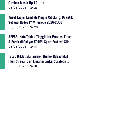
Cirebon Masih Rp 1,2 Juta
03/08/2026
23
Yusuf Taojiri Kembali Pimpin Cibolang, Dilantik
Sebagai Kades PAW Periode 2026-2030
03/08/2026
20
APPSBI Kota Tebing Tinggi Ukir Prestasi Emas
& Perak di Gebyar KORMI Sport Festival Silat
Budaya Sumut
03/08/2026
18
Tutup Diklat Manajemen Risiko, Kabadiklat
Harli Siregar Beri Lima Instruksi Strategis
untuk Perkuat Tata Kelola Kejaksaan
03/08/2026
18