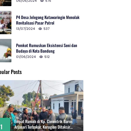
2024 di Gedung Teater Tertutup
06/05/2024
575
P4 Desa Jelegong Kutawaringin Menolak
Revitalisasi Pasar Patrol
13/07/2024
537
Pemkot Rumuskan Eksistensi Seni dan
Budaya di Kota Bandung
01/06/2024
512
pular Posts
Empat Rumah di Kp. Cimentrik Baros
1
Arjasari Terbakar, Kerugian Ditaksir