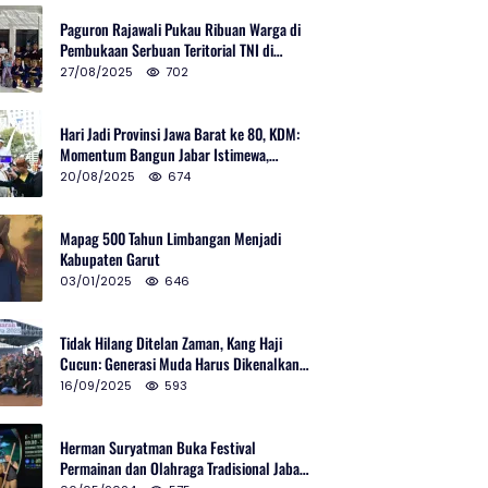
Paguron Rajawali Pukau Ribuan Warga di
Pembukaan Serbuan Teritorial TNI di
Cibatu
27/08/2025
702
Hari Jadi Provinsi Jawa Barat ke 80, KDM:
Momentum Bangun Jabar Istimewa,
Lembur di Urus Kota Ditata
20/08/2025
674
Mapag 500 Tahun Limbangan Menjadi
Kabupaten Garut
03/01/2025
646
Tidak Hilang Ditelan Zaman, Kang Haji
Cucun: Generasi Muda Harus Dikenalkan
Pencak Silat
16/09/2025
593
Herman Suryatman Buka Festival
Permainan dan Olahraga Tradisional Jabar