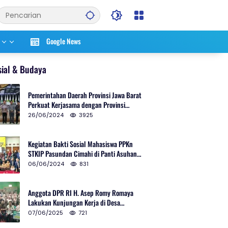
Google News
sial & Budaya
Pemerintahan Daerah Provinsi Jawa Barat
Perkuat Kerjasama dengan Provinsi
Chungcheongnam Do Korea Selatan
26/06/2024
3925
Kegiatan Bakti Sosial Mahasiswa PPKn
STKIP Pasundan Cimahi di Panti Asuhan
Ulul Azmi Kota Cimahi
06/06/2024
831
Anggota DPR RI H. Asep Romy Romaya
Lakukan Kunjungan Kerja di Desa
Patrolsari
07/06/2025
721