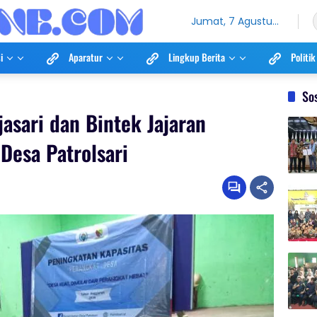
Jumat, 7 Agustus
2026
i
Aparatur
Lingkup Berita
Politik
So
jasari dan Bintek Jajaran
Desa Patrolsari