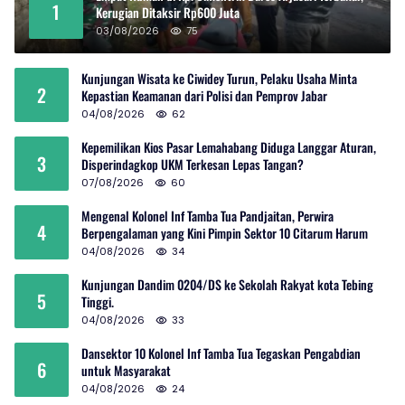
1
Kerugian Ditaksir Rp600 Juta
03/08/2026
75
Kunjungan Wisata ke Ciwidey Turun, Pelaku Usaha Minta
2
Kepastian Keamanan dari Polisi dan Pemprov Jabar
04/08/2026
62
Kepemilikan Kios Pasar Lemahabang Diduga Langgar Aturan,
3
Disperindagkop UKM Terkesan Lepas Tangan?
07/08/2026
60
Mengenal Kolonel Inf Tamba Tua Pandjaitan, Perwira
4
Berpengalaman yang Kini Pimpin Sektor 10 Citarum Harum
04/08/2026
34
Kunjungan Dandim 0204/DS ke Sekolah Rakyat kota Tebing
5
Tinggi.
04/08/2026
33
Dansektor 10 Kolonel Inf Tamba Tua Tegaskan Pengabdian
6
untuk Masyarakat
04/08/2026
24