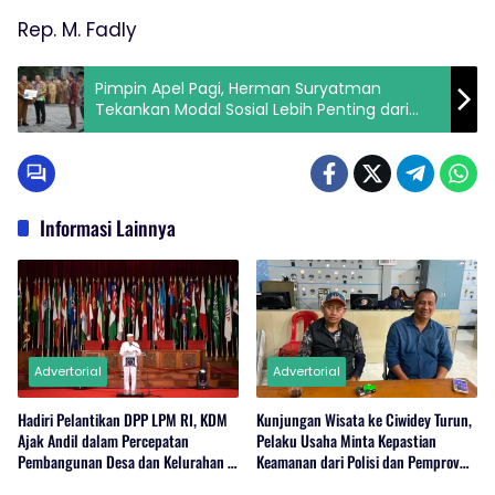
Rep. M. Fadly
Pimpin Apel Pagi, Herman Suryatman
Tekankan Modal Sosial Lebih Penting dari
pada Modal Finansial
Informasi Lainnya
Advertorial
Advertorial
Hadiri Pelantikan DPP LPM RI, KDM
Kunjungan Wisata ke Ciwidey Turun,
Ajak Andil dalam Percepatan
Pelaku Usaha Minta Kepastian
Pembangunan Desa dan Kelurahan di
Keamanan dari Polisi dan Pemprov
Jabar
Jabar