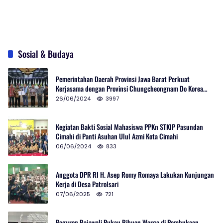
Sosial & Budaya
Pemerintahan Daerah Provinsi Jawa Barat Perkuat
Kerjasama dengan Provinsi Chungcheongnam Do Korea
Selatan
26/06/2024
3997
Kegiatan Bakti Sosial Mahasiswa PPKn STKIP Pasundan
Cimahi di Panti Asuhan Ulul Azmi Kota Cimahi
06/06/2024
833
Anggota DPR RI H. Asep Romy Romaya Lakukan Kunjungan
Kerja di Desa Patrolsari
07/06/2025
721
Paguron Rajawali Pukau Ribuan Warga di Pembukaan