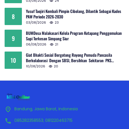
03/08/2026
24
Yusuf Taojiri Kembali Pimpin Cibolang, Dilantik Sebagai Kades
8
PAW Periode 2026-2030
03/08/2026
23
BUMDesa Malakasari Kelola Program Ketapang Penggemukan
9
Sapi Terkesan Simpang Siur
06/08/2026
21
Giat Bhakti Sosial Bergotong Royong Pemuda Pancasila
10
Berkolaborasi Dengan SBSI, Bersihkan Sekitaran PKS
Rambutan Dan Jalan Umum
10/08/2026
20
Bandung, Jawa Barat, Indonesia
085282358553; 081220463715