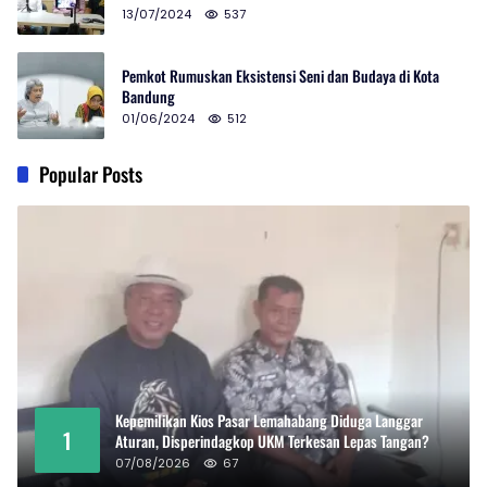
13/07/2024
537
Pemkot Rumuskan Eksistensi Seni dan Budaya di Kota
Bandung
01/06/2024
512
Popular Posts
Kepemilikan Kios Pasar Lemahabang Diduga Langgar
1
Aturan, Disperindagkop UKM Terkesan Lepas Tangan?
07/08/2026
67