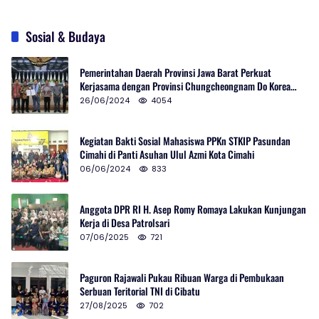
Sosial & Budaya
Pemerintahan Daerah Provinsi Jawa Barat Perkuat
Kerjasama dengan Provinsi Chungcheongnam Do Korea
Selatan
26/06/2024
4054
Kegiatan Bakti Sosial Mahasiswa PPKn STKIP Pasundan
Cimahi di Panti Asuhan Ulul Azmi Kota Cimahi
06/06/2024
833
Anggota DPR RI H. Asep Romy Romaya Lakukan Kunjungan
Kerja di Desa Patrolsari
07/06/2025
721
Paguron Rajawali Pukau Ribuan Warga di Pembukaan
Serbuan Teritorial TNI di Cibatu
27/08/2025
702