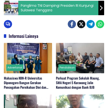
Panglima TNI Dampingi Presiden RI Kunjungi
Sulawesi Tenggara
Informasi Lainnya
Advertorial
Pendidikan
Mahasiswa KKN-R Universitas
Perkuat Program Sekolah Maung,
Diponegoro Bangun Gerakan
SMA Negeri 5 Karawang Jalin
Pencegahan Pernikahan Dini dan
Komunikasi dengan Bank BJB
Stunting di Desa Mojo