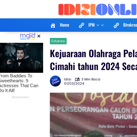
Langsung
ke
konten
Home
IPM
Birokras
×
Edukasi
Kejuaraan Olahraga Pela
Cimahi tahun 2024 Sec
Idisi
3 Min Baca
01/03/2024