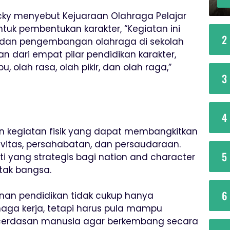
icky menyebut Kejuaraan Olahraga Pelajar
tuk pembentukan karakter, “Kegiatan ini
2
 dan pengembangan olahraga di sekolah
 dari empat pilar pendidikan karakter,
, olah rasa, olah pikir, dan olah raga,”
3
4
 kegiatan fisik yang dapat membangkitkan
itas, persahabatan, dan persaudaraan.
5
ti yang strategis bagi nation and character
tak bangsa.
6
unan pendidikan tidak cukup hanya
naga kerja, tetapi harus pula mampu
cerdasan manusia agar berkembang secara