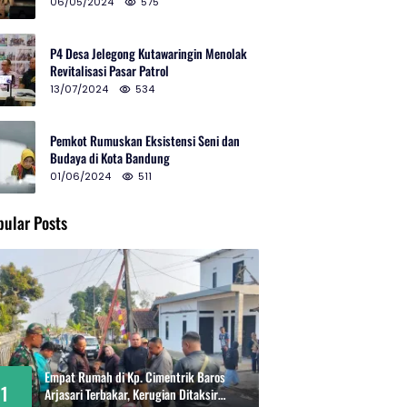
2024 di Gedung Teater Tertutup
06/05/2024
575
P4 Desa Jelegong Kutawaringin Menolak
Revitalisasi Pasar Patrol
13/07/2024
534
Pemkot Rumuskan Eksistensi Seni dan
Budaya di Kota Bandung
01/06/2024
511
pular Posts
Empat Rumah di Kp. Cimentrik Baros
1
Arjasari Terbakar, Kerugian Ditaksir