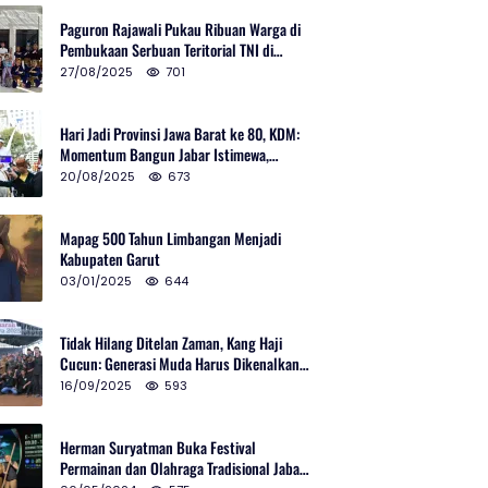
Paguron Rajawali Pukau Ribuan Warga di
Pembukaan Serbuan Teritorial TNI di
Cibatu
27/08/2025
701
Hari Jadi Provinsi Jawa Barat ke 80, KDM:
Momentum Bangun Jabar Istimewa,
Lembur di Urus Kota Ditata
20/08/2025
673
Mapag 500 Tahun Limbangan Menjadi
Kabupaten Garut
03/01/2025
644
Tidak Hilang Ditelan Zaman, Kang Haji
Cucun: Generasi Muda Harus Dikenalkan
Pencak Silat
16/09/2025
593
Herman Suryatman Buka Festival
Permainan dan Olahraga Tradisional Jabar