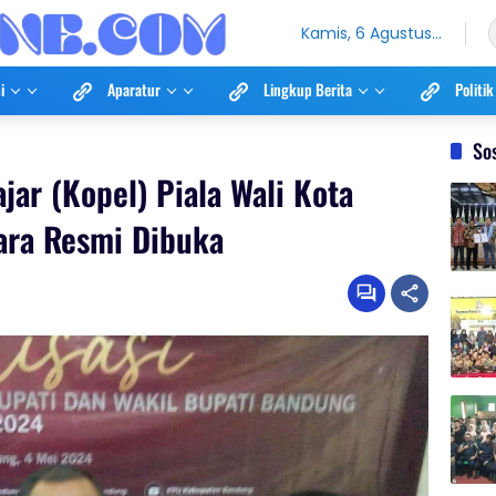
Kamis, 6 Agustus
2026
i
Aparatur
Lingkup Berita
Politik
So
jar (Kopel) Piala Wali Kota
ara Resmi Dibuka