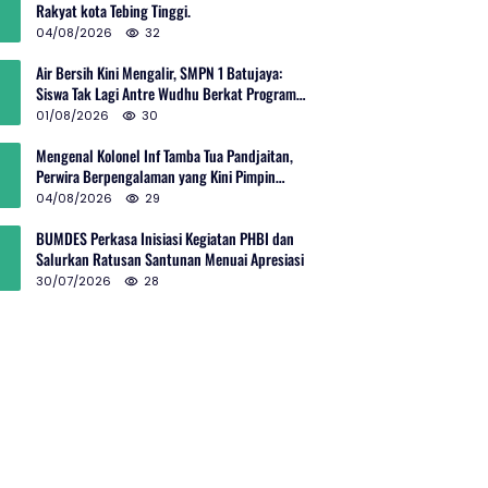
Rakyat kota Tebing Tinggi.
04/08/2026
32
Air Bersih Kini Mengalir, SMPN 1 Batujaya:
Siswa Tak Lagi Antre Wudhu Berkat Program
TNI AD
01/08/2026
30
Mengenal Kolonel Inf Tamba Tua Pandjaitan,
Perwira Berpengalaman yang Kini Pimpin
Sektor 10 Citarum Harum
04/08/2026
29
BUMDES Perkasa Inisiasi Kegiatan PHBI dan
Salurkan Ratusan Santunan Menuai Apresiasi
30/07/2026
28