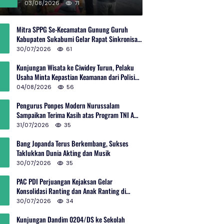
Rp600 Juta
03/08/2026
71
Mitra SPPG Se-Kecamatan Gunung Guruh
Kabupaten Sukabumi Gelar Rapat Sinkronisasi
Pemetaan Penerima Manfaat MBG
30/07/2026
61
Kunjungan Wisata ke Ciwidey Turun, Pelaku
Usaha Minta Kepastian Keamanan dari Polisi
dan Pemprov Jabar
04/08/2026
56
Pengurus Ponpes Modern Nurussalam
Sampaikan Terima Kasih atas Program TNI AD
Manunggal Air
31/07/2026
35
Bang Jopanda Terus Berkembang, Sukses
Taklukkan Dunia Akting dan Musik
30/07/2026
35
PAC PDI Perjuangan Kejaksan Gelar
Konsolidasi Ranting dan Anak Ranting di
Kebon Baru
30/07/2026
34
Kunjungan Dandim 0204/DS ke Sekolah