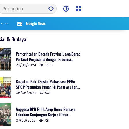
Google News
sial & Budaya
Pemerintahan Daerah Provinsi Jawa Barat
Perkuat Kerjasama dengan Provinsi
Chungcheongnam Do Korea Selatan
26/06/2024
3853
Kegiatan Bakti Sosial Mahasiswa PPKn
STKIP Pasundan Cimahi di Panti Asuhan
Ulul Azmi Kota Cimahi
06/06/2024
831
Anggota DPR RI H. Asep Romy Romaya
Lakukan Kunjungan Kerja di Desa
Patrolsari
07/06/2025
721