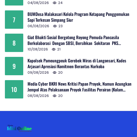
04/08/2026
24
BUMDesa Malakasari Kelola Program Ketapang Penggemukan
7
Sapi Terkesan Simpang Siur
06/08/2026
23
Giat Bhakti Sosial Bergotong Royong Pemuda Pancasila
8
Berkolaborasi Dengan SBSI, Bersihkan Sekitaran PKS
Rambutan Dan Jalan Umum
10/08/2026
21
Kapolsek Pameungpeuk Gerebek Miras di Langonsari, Kades
9
Arjasari Apresiasi Komitmen Berantas Narkoba
09/08/2026
20
Media Cyber BKRI News Kritisi Papan Proyek, Namun Acungkan
10
Jempol Atas Pelaksanaan Proyek Fasilitas Perairan (Kolam
Labuh) PP Jayanti
08/08/2026
20