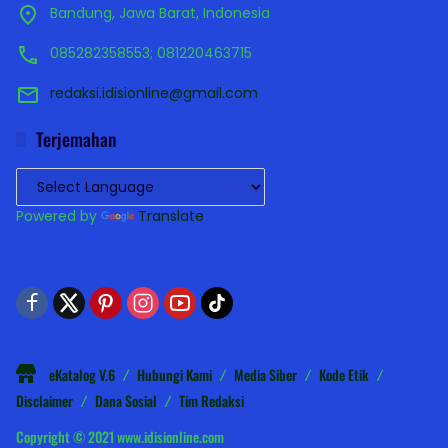
Bandung, Jawa Barat, Indonesia
085282358553; 081220463715
redaksi.idisionline@gmail.com
Terjemahan
Powered by
Translate
eKatalog V.6
Hubungi Kami
Media Siber
Kode Etik
Disclaimer
Dana Sosial
Tim Redaksi
Copyright © 2021 www.idisionline.com