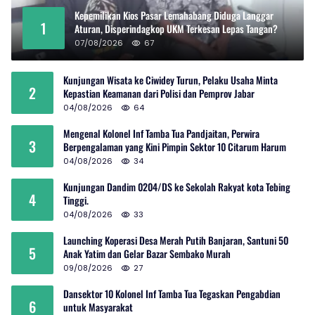
Kepemilikan Kios Pasar Lemahabang Diduga Langgar
1
Aturan, Disperindagkop UKM Terkesan Lepas Tangan?
07/08/2026
67
Kunjungan Wisata ke Ciwidey Turun, Pelaku Usaha Minta
2
Kepastian Keamanan dari Polisi dan Pemprov Jabar
04/08/2026
64
Mengenal Kolonel Inf Tamba Tua Pandjaitan, Perwira
3
Berpengalaman yang Kini Pimpin Sektor 10 Citarum Harum
04/08/2026
34
Kunjungan Dandim 0204/DS ke Sekolah Rakyat kota Tebing
4
Tinggi.
04/08/2026
33
Launching Koperasi Desa Merah Putih Banjaran, Santuni 50
5
Anak Yatim dan Gelar Bazar Sembako Murah
09/08/2026
27
Dansektor 10 Kolonel Inf Tamba Tua Tegaskan Pengabdian
6
untuk Masyarakat