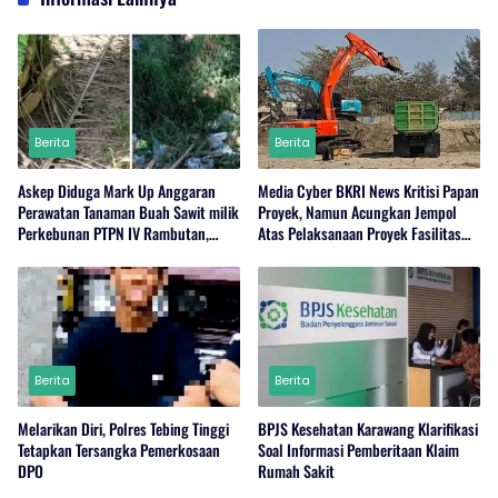
Berita
Berita
Askep Diduga Mark Up Anggaran
Media Cyber BKRI News Kritisi Papan
Perawatan Tanaman Buah Sawit milik
Proyek, Namun Acungkan Jempol
Perkebunan PTPN IV Rambutan,
Atas Pelaksanaan Proyek Fasilitas
Regional I, Serdang Bedagai.
Perairan (Kolam Labuh) PP Jayanti
Berita
Berita
Melarikan Diri, Polres Tebing Tinggi
BPJS Kesehatan Karawang Klarifikasi
Tetapkan Tersangka Pemerkosaan
Soal Informasi Pemberitaan Klaim
DPO
Rumah Sakit