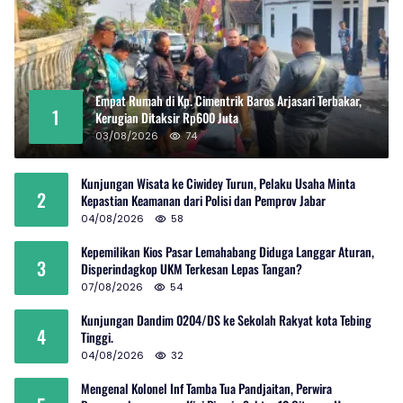
Empat Rumah di Kp. Cimentrik Baros Arjasari Terbakar,
1
Kerugian Ditaksir Rp600 Juta
03/08/2026
74
Kunjungan Wisata ke Ciwidey Turun, Pelaku Usaha Minta
2
Kepastian Keamanan dari Polisi dan Pemprov Jabar
04/08/2026
58
Kepemilikan Kios Pasar Lemahabang Diduga Langgar Aturan,
3
Disperindagkop UKM Terkesan Lepas Tangan?
07/08/2026
54
Kunjungan Dandim 0204/DS ke Sekolah Rakyat kota Tebing
4
Tinggi.
04/08/2026
32
Mengenal Kolonel Inf Tamba Tua Pandjaitan, Perwira