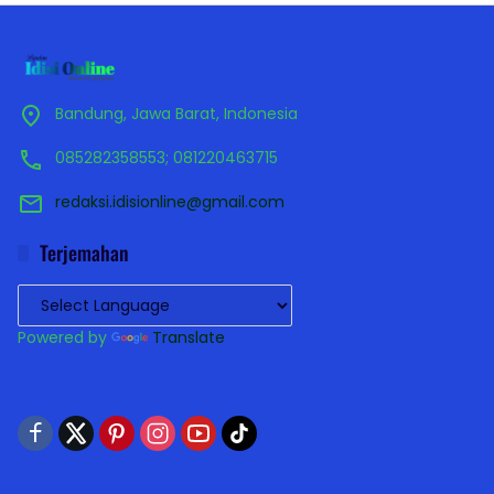
Bandung, Jawa Barat, Indonesia
085282358553; 081220463715
redaksi.idisionline@gmail.com
Terjemahan
Powered by
Translate