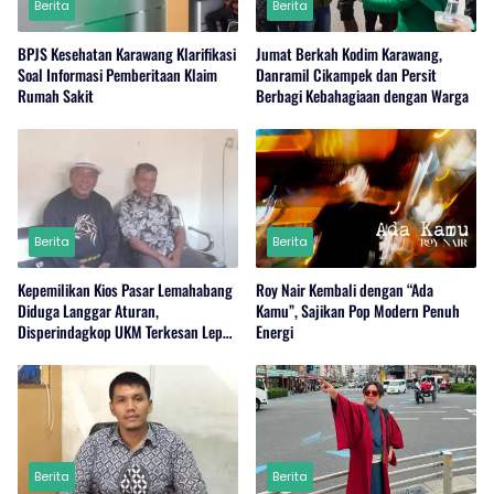
Berita
Berita
BPJS Kesehatan Karawang Klarifikasi
Jumat Berkah Kodim Karawang,
Soal Informasi Pemberitaan Klaim
Danramil Cikampek dan Persit
Rumah Sakit
Berbagi Kebahagiaan dengan Warga
Berita
Berita
Kepemilikan Kios Pasar Lemahabang
Roy Nair Kembali dengan “Ada
Diduga Langgar Aturan,
Kamu”, Sajikan Pop Modern Penuh
Disperindagkop UKM Terkesan Lepas
Energi
Tangan?
Berita
Berita