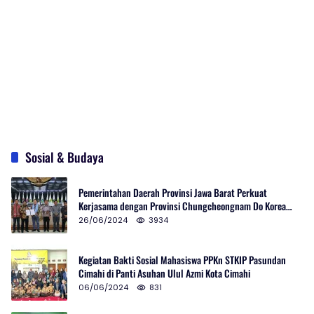
Sosial & Budaya
Pemerintahan Daerah Provinsi Jawa Barat Perkuat
Kerjasama dengan Provinsi Chungcheongnam Do Korea
Selatan
26/06/2024
3934
Kegiatan Bakti Sosial Mahasiswa PPKn STKIP Pasundan
Cimahi di Panti Asuhan Ulul Azmi Kota Cimahi
06/06/2024
831