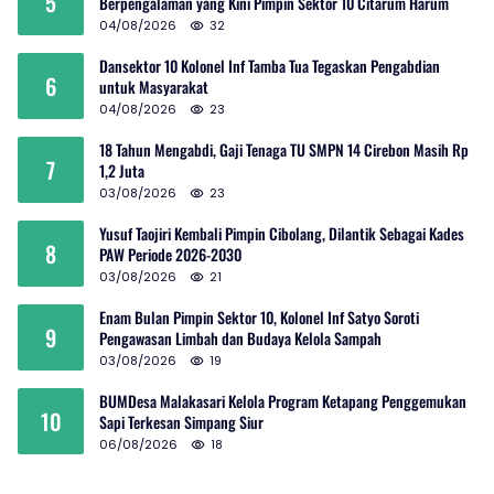
5
Berpengalaman yang Kini Pimpin Sektor 10 Citarum Harum
04/08/2026
32
Dansektor 10 Kolonel Inf Tamba Tua Tegaskan Pengabdian
6
untuk Masyarakat
04/08/2026
23
18 Tahun Mengabdi, Gaji Tenaga TU SMPN 14 Cirebon Masih Rp
7
1,2 Juta
03/08/2026
23
Yusuf Taojiri Kembali Pimpin Cibolang, Dilantik Sebagai Kades
8
PAW Periode 2026-2030
03/08/2026
21
Enam Bulan Pimpin Sektor 10, Kolonel Inf Satyo Soroti
9
Pengawasan Limbah dan Budaya Kelola Sampah
03/08/2026
19
BUMDesa Malakasari Kelola Program Ketapang Penggemukan
10
Sapi Terkesan Simpang Siur
06/08/2026
18