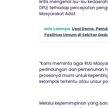
kritis mengenai isu-isu kedaer
DPLE terhadap percepatan pen
Masyarakat Adat.
Info Lainnya
Usai Demo, Pemd
Fasilitas Umum di Sekitar Ge
“Kami meminta agar RUU Masyar
perlindungan dan pemenuhan h
prosesnya murni untuk kepenting
kelompok tertentu atau unsur poli
Melalui kepemimpinan yang bar