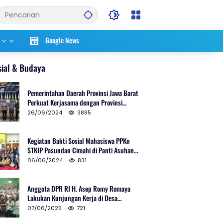
Google News
sial & Budaya
Pemerintahan Daerah Provinsi Jawa Barat
Perkuat Kerjasama dengan Provinsi
Chungcheongnam Do Korea Selatan
26/06/2024
3885
Kegiatan Bakti Sosial Mahasiswa PPKn
STKIP Pasundan Cimahi di Panti Asuhan
Ulul Azmi Kota Cimahi
06/06/2024
831
Anggota DPR RI H. Asep Romy Romaya
Lakukan Kunjungan Kerja di Desa
Patrolsari
07/06/2025
721