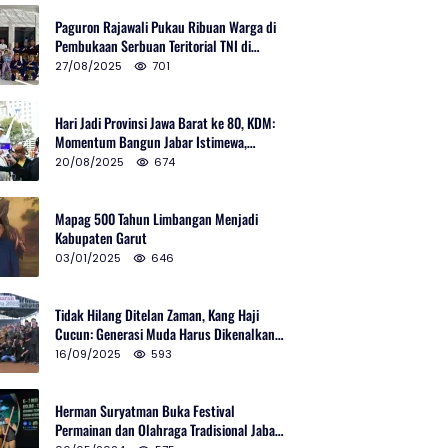
Paguron Rajawali Pukau Ribuan Warga di
Pembukaan Serbuan Teritorial TNI di
Cibatu
27/08/2025
701
Hari Jadi Provinsi Jawa Barat ke 80, KDM:
Momentum Bangun Jabar Istimewa,
Lembur di Urus Kota Ditata
20/08/2025
674
Mapag 500 Tahun Limbangan Menjadi
Kabupaten Garut
03/01/2025
646
Tidak Hilang Ditelan Zaman, Kang Haji
Cucun: Generasi Muda Harus Dikenalkan
Pencak Silat
16/09/2025
593
Herman Suryatman Buka Festival
Permainan dan Olahraga Tradisional Jabar