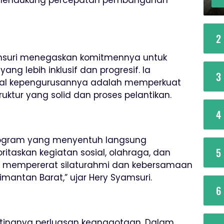
2
yamsuri menegaskan komitmennya untuk
 lebih inklusif dan progresif. Ia
3
al kepengurusannya adalah memperkuat
uktur yang solid dan proses pelantikan.
4
rogram yang menyentuh langsung
5
itaskan kegiatan sosial, olahraga, dan
k mempererat silaturahmi dan kebersamaan
imantan Barat,” ujar Hery Syamsuri.
6
tingnya perluasan keanggotaan. Dalam