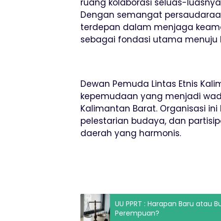
ruang kolaborasi seluas-luasn
Dengan semangat persaudaraan,
terdepan dalam menjaga keama
sebagai fondasi utama menuju 
Dewan Pemuda Lintas Etnis Kali
kepemudaan yang menjadi wadah
Kalimantan Barat. Organisasi in
pelestarian budaya, dan parti
daerah yang harmonis.
UU PPRT : Harapan Baru atau 
Perempuan?