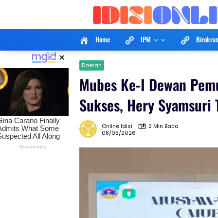
Langsung
ke
konten
Home
IPM
Birokras
×
Daerah
Mubes Ke-I Dewan Pemud
Sukses, Hery Syamsuri 
Online Idisi
2 Min Baca
08/05/2026