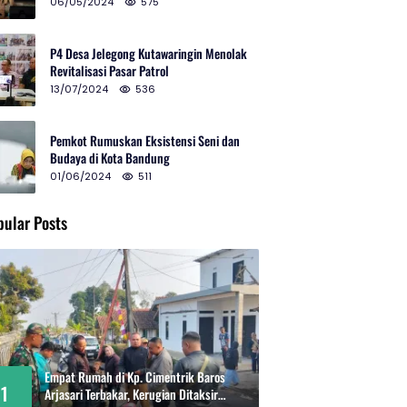
2024 di Gedung Teater Tertutup
06/05/2024
575
P4 Desa Jelegong Kutawaringin Menolak
Revitalisasi Pasar Patrol
13/07/2024
536
Pemkot Rumuskan Eksistensi Seni dan
Budaya di Kota Bandung
01/06/2024
511
pular Posts
Empat Rumah di Kp. Cimentrik Baros
1
Arjasari Terbakar, Kerugian Ditaksir