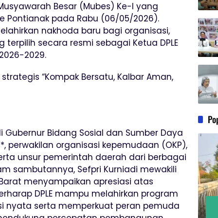
Musyawarah Besar (Mubes) Ke-I yang
re Pontianak pada Rabu (06/05/2026).
lahirkan nakhoda baru bagi organisasi,
g terpilih secara resmi sebagai Ketua DPLE
 2026-2029.
strategis “Kompak Bersatu, Kalbar Aman,
Po
Ahli Gubernur Bidang Sosial dan Sumber Daya
i**, perwakilan organisasi kepemudaan (OKP),
erta unsur pemerintah daerah dari berbagai
am sambutannya, Sefpri Kurniadi mewakili
 Barat menyampaikan apresiasi atas
 berharap DPLE mampu melahirkan program
usi nyata serta memperkuat peran pemuda
n mendukung percepatan pembangunan