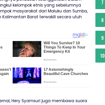
7
rangkul kelompok etnis yang sebelumnya
ompok masyarakat dari Maluku dan Sumba,
alimantan Barat terwakili secara utuh
8
9
10
nternal, Hery Syamsuri juga membawa suara