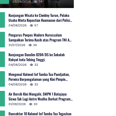
Rp600 Juta
03/08/2026
74
Kunjungan Wisata ke Ciwidey Turun, Pelaku
Usaha Minta Kepastian Keamanan dari Polisi
dan Pemprov Jabar
04/08/2026
57
Pengurus Ponpes Modern Nurussalam
Sampaikan Terima Kasih atas Program TNI AD
Manunggal Air
31/07/2026
39
Kunjungan Dandim 0204/DS ke Sekolah
Rakyat kota Tebing Tinggi.
04/08/2026
32
Mengenal Kolonel Inf Tamba Tua Pandjaitan,
Perwira Berpengalaman yang Kini Pimpin
Sektor 10 Citarum Harum
04/08/2026
32
Air Bersih Kini Mengalir, SMPN 1 Batujaya:
Siswa Tak Lagi Antre Wudhu Berkat Program
TNI AD
01/08/2026
30
Dansektor 10 Kolonel Inf Tamba Tua Tegaskan