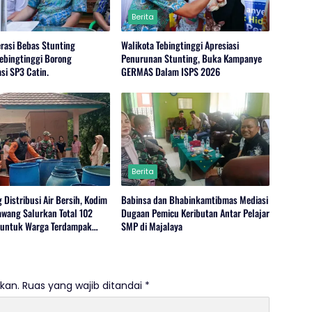
Berita
erasi Bebas Stunting
Walikota Tebingtinggi Apresiasi
Tebingtinggi Borong
Penurunan Stunting, Buka Kampanye
si SP3 Catin.
GERMAS Dalam ISPS 2026
Berita
 Distribusi Air Bersih, Kodim
Babinsa dan Bhabinkamtibmas Mediasi
wang Salurkan Total 102
Dugaan Pemicu Keributan Antar Pelajar
r untuk Warga Terdampak
SMP di Majalaya
n
kan.
Ruas yang wajib ditandai
*