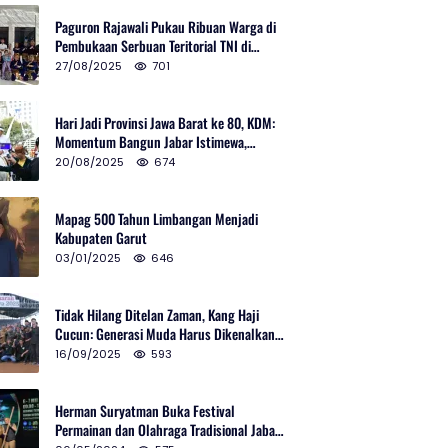
Paguron Rajawali Pukau Ribuan Warga di
Pembukaan Serbuan Teritorial TNI di
Cibatu
27/08/2025
701
Hari Jadi Provinsi Jawa Barat ke 80, KDM:
Momentum Bangun Jabar Istimewa,
Lembur di Urus Kota Ditata
20/08/2025
674
Mapag 500 Tahun Limbangan Menjadi
Kabupaten Garut
03/01/2025
646
Tidak Hilang Ditelan Zaman, Kang Haji
Cucun: Generasi Muda Harus Dikenalkan
Pencak Silat
16/09/2025
593
Herman Suryatman Buka Festival
Permainan dan Olahraga Tradisional Jabar