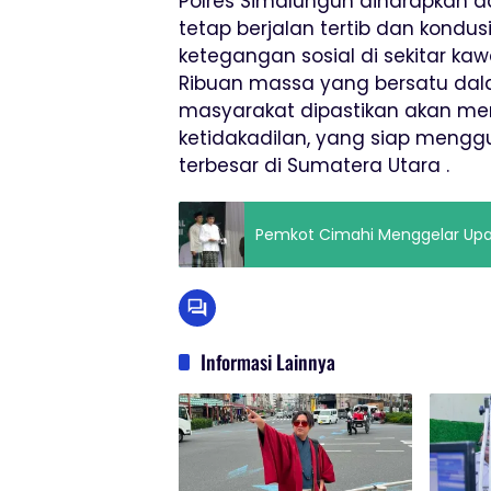
Polres Simalungun diharapkan 
tetap berjalan tertib dan kondu
ketegangan sosial di sekitar kaw
Ribuan massa yang bersatu dala
masyarakat dipastikan akan me
ketidakadilan, yang siap mengg
terbesar di Sumatera Utara .
Pemkot Cimahi Menggelar Upaca
Informasi Lainnya