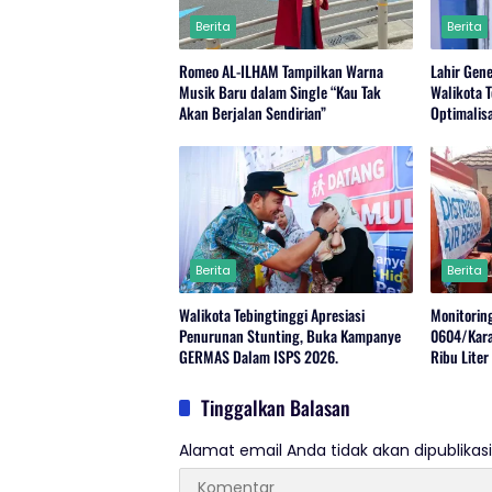
Berita
Berita
Romeo AL-ILHAM Tampilkan Warna
Lahir Gen
Musik Baru dalam Single “Kau Tak
Walikota 
Akan Berjalan Sendirian”
Optimalisa
Berita
Berita
Walikota Tebingtinggi Apresiasi
Monitoring
Penurunan Stunting, Buka Kampanye
0604/Kara
GERMAS Dalam ISPS 2026.
Ribu Lite
Kekeringa
Tinggalkan Balasan
Alamat email Anda tidak akan dipublikasi