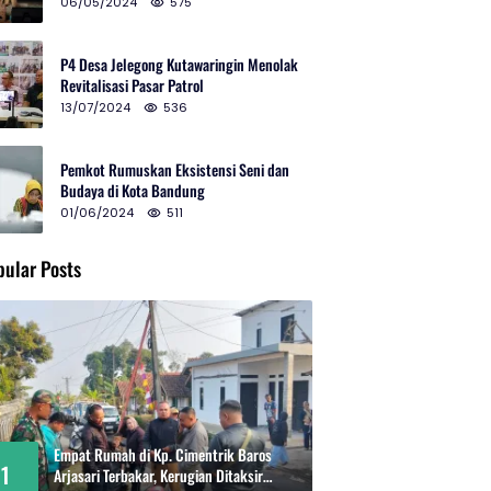
2024 di Gedung Teater Tertutup
06/05/2024
575
P4 Desa Jelegong Kutawaringin Menolak
Revitalisasi Pasar Patrol
13/07/2024
536
Pemkot Rumuskan Eksistensi Seni dan
Budaya di Kota Bandung
01/06/2024
511
pular Posts
Empat Rumah di Kp. Cimentrik Baros
1
Arjasari Terbakar, Kerugian Ditaksir