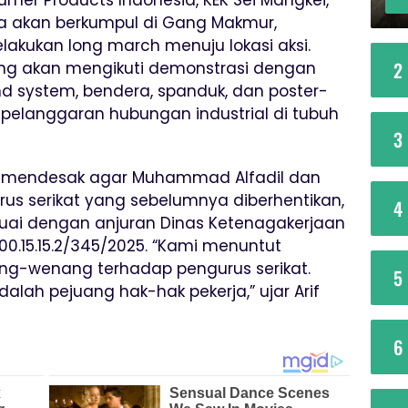
umer Products Indonesia, KEK Sei Mangkei,
a akan berkumpul di Gang Makmur,
kukan long march menuju lokasi aksi.
2
orang akan mengikuti demonstrasi dengan
system, bendera, spanduk, dan poster-
 pelanggaran hubungan industrial di tubuh
3
SI mendesak agar Muhammad Alfadil dan
us serikat yang sebelumnya diberhentikan,
4
suai dengan anjuran Dinas Ketenagakerjaan
.15.15.2/345/2025. “Kami menuntut
ng-wenang terhadap pengurus serikat.
5
alah pejuang hak-hak pekerja,” ujar Arif
6