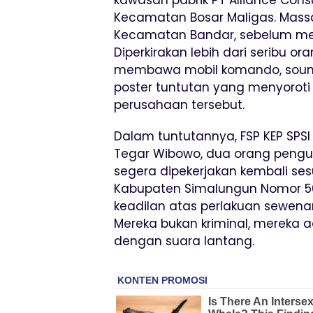
kawasan pabrik PT Alliance Cons
Kecamatan Bosar Maligas. Mass
Kecamatan Bandar, sebelum mela
Diperkirakan lebih dari seribu 
membawa mobil komando, sound 
poster tuntutan yang menyoroti
perusahaan tersebut.
Dalam tuntutannya, FSP KEP SP
Tegar Wibowo, dua orang pengur
segera dipekerjakan kembali se
Kabupaten Simalungun Nomor 500
keadilan atas perlakuan sewena
Mereka bukan kriminal, mereka ad
dengan suara lantang.