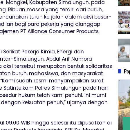
ei Mangkei, Kabupaten Simalungun, pada
g. Ribuan massa yang terdiri dari buruh,
ncanakan turun ke jalan dalam aksi besar-
dilan bagi para pekerja yang dianggap
najemen PT Alliance Consumer Products
Serikat Pekerja Kimia, Energi dan
antar–Simalungun, Abdul Arif Namora
ksi tersebut merupakan bentuk solidaritas
Po
uatan buruh, mahasiswa, dan masyarakat
. “Kami sudah resmi menyampaikan surat
e Satintelkam Polres Simalungun pada hari
osedur hukum telah kami penuhi. Ini murni
ir dengan kekuatan penuh,” ujarnya dengan
ul 09.00 WIB hingga selesai itu dipusatkan di