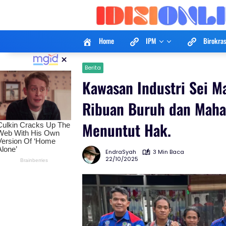
Langsung
ke
konten
Home
IPM
Birokras
×
Berita
Kawasan Industri Sei 
Ribuan Buruh dan Maha
Menuntut Hak.
EndraSyah
3 Min Baca
22/10/2025