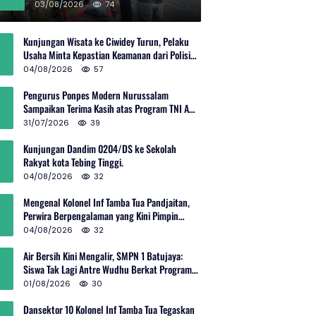
Rp600 Juta
03/08/2026
74
Kunjungan Wisata ke Ciwidey Turun, Pelaku
Usaha Minta Kepastian Keamanan dari Polisi
dan Pemprov Jabar
04/08/2026
57
Pengurus Ponpes Modern Nurussalam
Sampaikan Terima Kasih atas Program TNI AD
Manunggal Air
31/07/2026
39
Kunjungan Dandim 0204/DS ke Sekolah
Rakyat kota Tebing Tinggi.
04/08/2026
32
Mengenal Kolonel Inf Tamba Tua Pandjaitan,
Perwira Berpengalaman yang Kini Pimpin
Sektor 10 Citarum Harum
04/08/2026
32
Air Bersih Kini Mengalir, SMPN 1 Batujaya:
Siswa Tak Lagi Antre Wudhu Berkat Program
TNI AD
01/08/2026
30
Dansektor 10 Kolonel Inf Tamba Tua Tegaskan