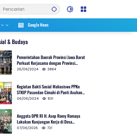
Google News
sial & Budaya
Pemerintahan Daerah Provinsi Jawa Barat
Perkuat Kerjasama dengan Provinsi
Chungcheongnam Do Korea Selatan
26/06/2024
3884
Kegiatan Bakti Sosial Mahasiswa PPKn
STKIP Pasundan Cimahi di Panti Asuhan
Ulul Azmi Kota Cimahi
06/06/2024
831
Anggota DPR RI H. Asep Romy Romaya
Lakukan Kunjungan Kerja di Desa
Patrolsari
07/06/2025
721