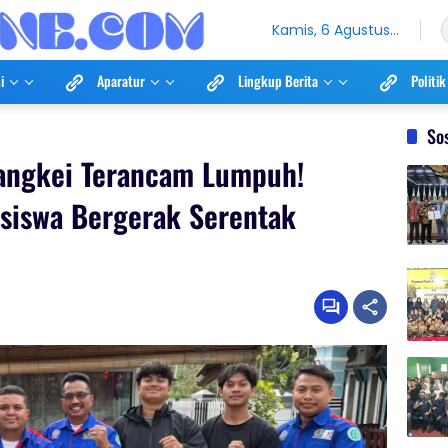
Kamis, 6 Agustus
2026
i
Aparatur
Lingkup Berita
Politik
So
Mangkei Terancam Lumpuh!
siswa Bergerak Serentak