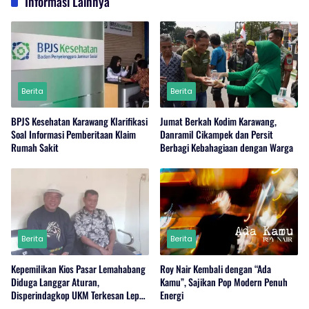
Informasi Lainnya
Berita
Berita
BPJS Kesehatan Karawang Klarifikasi
Jumat Berkah Kodim Karawang,
Soal Informasi Pemberitaan Klaim
Danramil Cikampek dan Persit
Rumah Sakit
Berbagi Kebahagiaan dengan Warga
Berita
Berita
Kepemilikan Kios Pasar Lemahabang
Roy Nair Kembali dengan “Ada
Diduga Langgar Aturan,
Kamu”, Sajikan Pop Modern Penuh
Disperindagkop UKM Terkesan Lepas
Energi
Tangan?