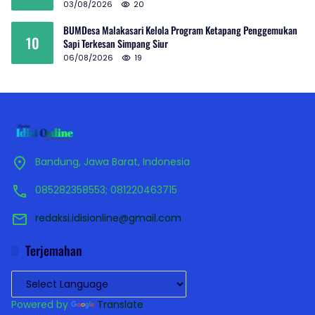
03/08/2026
20
BUMDesa Malakasari Kelola Program Ketapang Penggemukan
10
Sapi Terkesan Simpang Siur
06/08/2026
19
Bandung, Jawa Barat, Indonesia
085282358553; 081220463715
redaksi.idisionline@gmail.com
Terjemahan
Powered by
Translate