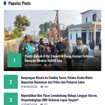
Popular Posts
Empat Rumah di Kp. Cimentrik Baros Arjasari Terbakar,
1
Kerugian Ditaksir Rp600 Juta
03/08/2026
74
Kunjungan Wisata ke Ciwidey Turun, Pelaku Usaha Minta
2
Kepastian Keamanan dari Polisi dan Pemprov Jabar
04/08/2026
60
Kepemilikan Kios Pasar Lemahabang Diduga Langgar Aturan,
3
Disperindagkop UKM Terkesan Lepas Tangan?
07/08/2026
57