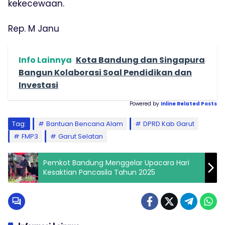
kekecewaan.
Rep. M Janu
Info Lainnya
Kota Bandung dan Singapura
Bangun Kolaborasi Soal Pendidikan dan
Investasi
Powered by
Inline Related Posts
Tag:
Bantuan Bencana Alam
DPRD Kab Garut
FMP3
Garut Selatan
Pemkot Bandung Menggelar Upacara Hari
Kesaktian Pancasila Tahun 2025