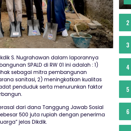
2
3
Dikdik S. Nugrahawan dalam laporannya
ngunan SPALD di RW 01 ini adalah : 1)
4
 pihak sebagai mitra pembangunan
ana sanitasi, 2) meningkatkan kualitas
adat penduduk serta menurunkan faktor
5
erbangun.
rasal dari dana Tanggung Jawab Sosial
6
 sebesar 500 juta rupiah dengan penerima
rga” jelas Dikdik.