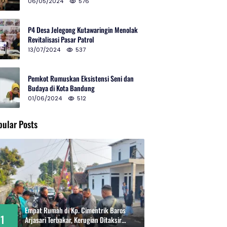
2024 di Gedung Teater Tertutup
06/05/2024
576
P4 Desa Jelegong Kutawaringin Menolak
Revitalisasi Pasar Patrol
13/07/2024
537
Pemkot Rumuskan Eksistensi Seni dan
Budaya di Kota Bandung
01/06/2024
512
pular Posts
Empat Rumah di Kp. Cimentrik Baros
1
Arjasari Terbakar, Kerugian Ditaksir