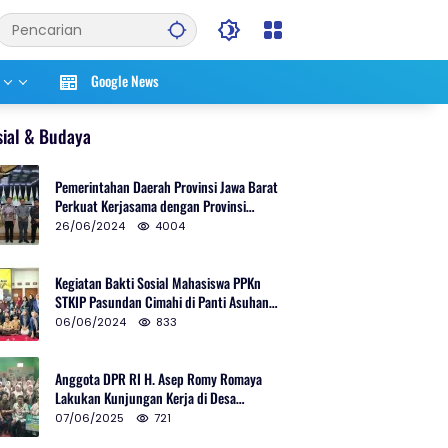
Google News
sial & Budaya
Pemerintahan Daerah Provinsi Jawa Barat
Perkuat Kerjasama dengan Provinsi
Chungcheongnam Do Korea Selatan
26/06/2024
4004
Kegiatan Bakti Sosial Mahasiswa PPKn
STKIP Pasundan Cimahi di Panti Asuhan
Ulul Azmi Kota Cimahi
06/06/2024
833
Anggota DPR RI H. Asep Romy Romaya
Lakukan Kunjungan Kerja di Desa
Patrolsari
07/06/2025
721