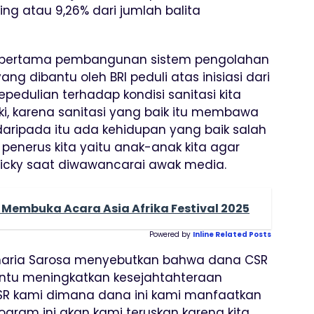
ting atau 9,26% dari jumlah balita
tu pertama pembangunan sistem pengolahan
ang dibantu oleh BRI peduli atas inisiasi dari
epedulian terhadap kondisi sanitasi kita
ki, karena sanitasi yang baik itu membawa
daripada itu ada kehidupan yang baik salah
penerus kita yaitu anak-anak kita agar
 Dicky saat diwawancarai awak media.
embuka Acara Asia Afrika Festival 2025
Powered by
Inline Related Posts
rmaria Sarosa menyebutkan bahwa dana CSR
ntu meningkatkan kesejahtahteraan
CSR kami dimana dana ini kami manfaatkan
ogram ini akan kami teruskan karena kita