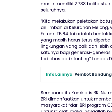
masih memiliki 2.783 balita stun
seluruhnya.
“Kita melakukan peletakan ba
air limbah di Kelurahan Melong, y
Forum ITB’84. Ini adalah bentuk k
yang masih harus terus diperbai
lingkungan yang baik dan lebih 
satunya bagi generasi-generasi 
terbebas dari stunting” tandas
Info Lainnya
Pemkot Bandung M
Semenara itu Komisaris BRI Nu
BRI dimanfaatkan untuk memba
masyarakat “dari BRI program 
untuk rakyat, maka insyaallah pr