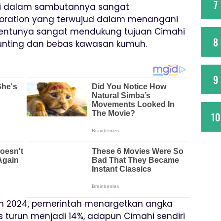
7
omi dalam sambutannya sangat
boration yang terwujud dalam menangani
a tentunya sangat mendukung tujuan Cimahi
8
unting dan bebas kawasan kumuh.
9
10
n 2024, pemerintah menargetkan angka
us turun menjadi 14%, adapun Cimahi sendiri