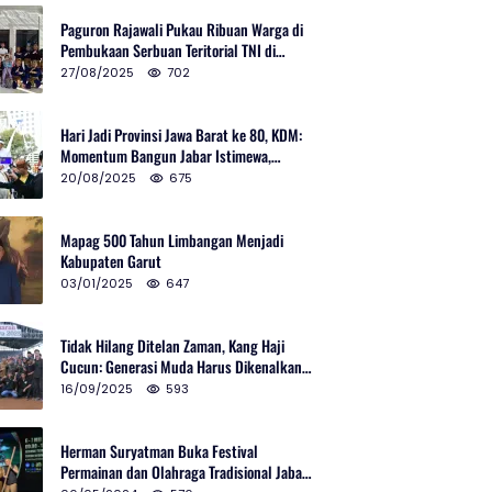
Paguron Rajawali Pukau Ribuan Warga di
Pembukaan Serbuan Teritorial TNI di
Cibatu
27/08/2025
702
Hari Jadi Provinsi Jawa Barat ke 80, KDM:
Momentum Bangun Jabar Istimewa,
Lembur di Urus Kota Ditata
20/08/2025
675
Mapag 500 Tahun Limbangan Menjadi
Kabupaten Garut
03/01/2025
647
Tidak Hilang Ditelan Zaman, Kang Haji
Cucun: Generasi Muda Harus Dikenalkan
Pencak Silat
16/09/2025
593
Herman Suryatman Buka Festival
Permainan dan Olahraga Tradisional Jabar