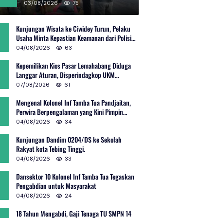
Rp600 Juta
03/08/2026
75
Kunjungan Wisata ke Ciwidey Turun, Pelaku
Usaha Minta Kepastian Keamanan dari Polisi
dan Pemprov Jabar
04/08/2026
63
Kepemilikan Kios Pasar Lemahabang Diduga
Langgar Aturan, Disperindagkop UKM
Terkesan Lepas Tangan?
07/08/2026
61
Mengenal Kolonel Inf Tamba Tua Pandjaitan,
Perwira Berpengalaman yang Kini Pimpin
Sektor 10 Citarum Harum
04/08/2026
34
Kunjungan Dandim 0204/DS ke Sekolah
Rakyat kota Tebing Tinggi.
04/08/2026
33
Dansektor 10 Kolonel Inf Tamba Tua Tegaskan
Pengabdian untuk Masyarakat
04/08/2026
24
18 Tahun Mengabdi, Gaji Tenaga TU SMPN 14