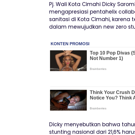
Pj. Wali Kota Cimahi Dicky Sar
mengapresiasi pentahelix colla
sanitasi di Kota Cimahi, karen
dalam mewujudkan new zero st
Dicky menyebutkan bahwa tahu
stunting nasional dari 21,6% har