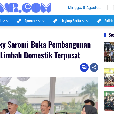
Minggu, 9 Agustus
2026
i
Aparatur
Lingkup Berita
Politik
So
icky Saromi Buka Pembangunan
 Limbah Domestik Terpusat