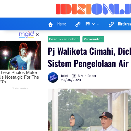
Langsung
ke
konten
Home
IPM
Birokras
×
Desa & Kelurahan
Pemerintah
Pj Walikota Cimahi, D
Sistem Pengelolaan Air
Idisi
3 Min Baca
24/05/2024