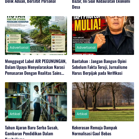
Delik Aduan, Bersifat Personal
Bazar, Ini Soal Kedaulatan Ekonomi
Desa
Advertorial
Advertorial
Menggugat Label AIR PEGUNUNGAN,
Bantahan : Jangan Bangun Opini
Dalam Upaya Menyelaraskan Narasi
Sebelum Fakta Teruji, Jurnalisme
Pemasaran Dengan Realitas Sains
Harus Berpijak pada Verifikasi
Hutan dan Siklus Air
Artikel
Artikel
Tahun Ajaran Baru Serba Susah,
Kekerasan Remaja Dampak
Gambaran Pendidikan Dalam
Normalisasi Gaul Bebas