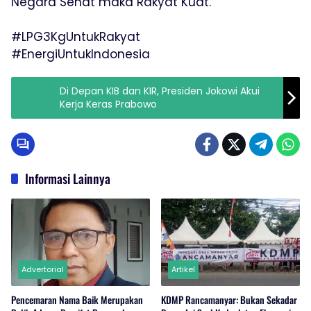
Negara Sehat maka Rakyat Kuat.
#LPG3KgUntukRakyat
#EnergiUntukIndonesia
Di Depan KIB dan KIR, Presiden Jokowi Akui
Kerja Keras Prabowo
Informasi Lainnya
Advertorial
Artikel
Pencemaran Nama Baik Merupakan
KDMP Rancamanyar: Bukan Sekadar