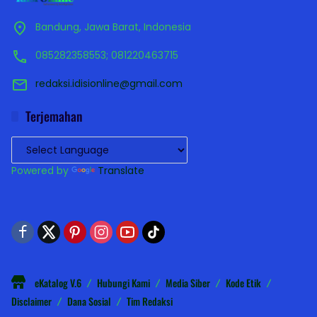
Bandung, Jawa Barat, Indonesia
085282358553; 081220463715
redaksi.idisionline@gmail.com
Terjemahan
Powered by
Translate
eKatalog V.6
Hubungi Kami
Media Siber
Kode Etik
Disclaimer
Dana Sosial
Tim Redaksi