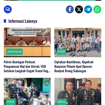
Berorientasi Kualitas Pekerjaan
Informasi Lainnya
Advertorial
POLRI
Polres Kuningan Perkuat
Ciptakan Kamtibmas, Kapolsek
Pengawasan Haji dan Umrah, FGD
Banjaran Pimpin Apel Operasi
Satukan Langkah Cegah Travel Ilegal
Knalpot Brong Gabungan
dan Wujudkan Kamtibmas Kondusif
POLRI
Berita