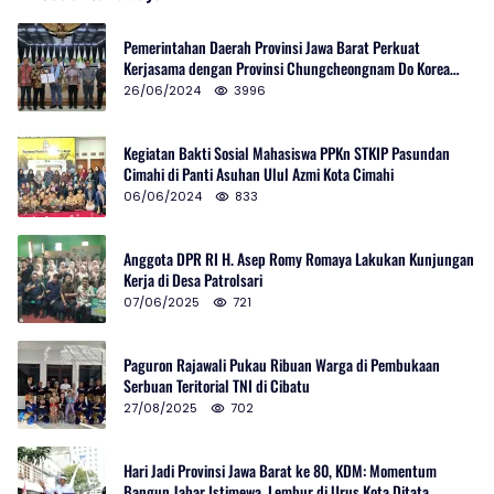
Pemerintahan Daerah Provinsi Jawa Barat Perkuat
Kerjasama dengan Provinsi Chungcheongnam Do Korea
Selatan
26/06/2024
3996
Kegiatan Bakti Sosial Mahasiswa PPKn STKIP Pasundan
Cimahi di Panti Asuhan Ulul Azmi Kota Cimahi
06/06/2024
833
Anggota DPR RI H. Asep Romy Romaya Lakukan Kunjungan
Kerja di Desa Patrolsari
07/06/2025
721
Paguron Rajawali Pukau Ribuan Warga di Pembukaan
Serbuan Teritorial TNI di Cibatu
27/08/2025
702
Hari Jadi Provinsi Jawa Barat ke 80, KDM: Momentum
Bangun Jabar Istimewa, Lembur di Urus Kota Ditata