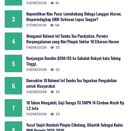
04/08/2026
61
Kepemilikan Kios Pasar Lemahabang Diduga Langgar Aturan,
3
Disperindagkop UKM Terkesan Lepas Tangan?
07/08/2026
58
Mengenal Kolonel Inf Tamba Tua Pandjaitan, Perwira
4
Berpengalaman yang Kini Pimpin Sektor 10 Citarum Harum
04/08/2026
33
Kunjungan Dandim 0204/DS ke Sekolah Rakyat kota Tebing
5
Tinggi.
04/08/2026
32
Dansektor 10 Kolonel Inf Tamba Tua Tegaskan Pengabdian
6
untuk Masyarakat
04/08/2026
23
18 Tahun Mengabdi, Gaji Tenaga TU SMPN 14 Cirebon Masih Rp
7
1,2 Juta
03/08/2026
23
Yusuf Taojiri Kembali Pimpin Cibolang, Dilantik Sebagai Kades
8
PAW Periode 2026-2030