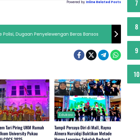
7
Powered by
Inline Related Posts
8
e Polisi, Dugaan Penyelewengan Beras Bansos
9
10
Edukasi
rem Tari Piring UKM Rumah
Tampil Percaya Diri di Mall, Rayna
lkom University Pukau
Almera Nursidqi Buktikan Metode
di COCF 2025
Happy Learning Sekolah Berhasil