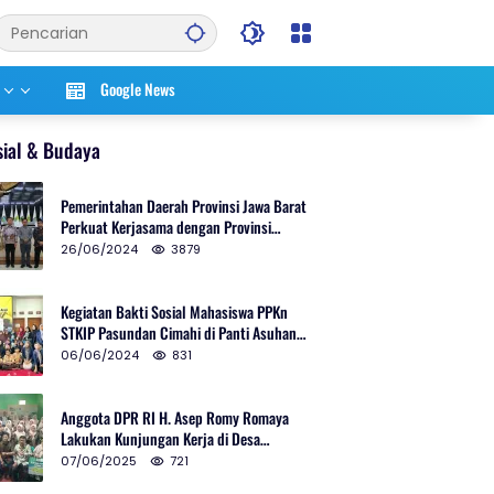
Google News
sial & Budaya
Pemerintahan Daerah Provinsi Jawa Barat
Perkuat Kerjasama dengan Provinsi
Chungcheongnam Do Korea Selatan
26/06/2024
3879
Kegiatan Bakti Sosial Mahasiswa PPKn
STKIP Pasundan Cimahi di Panti Asuhan
Ulul Azmi Kota Cimahi
06/06/2024
831
Anggota DPR RI H. Asep Romy Romaya
Lakukan Kunjungan Kerja di Desa
Patrolsari
07/06/2025
721