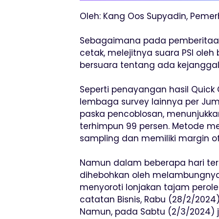
Oleh: Kang Oos Supyadin, Pemerh
Sebagaimana pada pemberitaan 
cetak, melejitnya suara PSI oleh
bersuara tentang ada kejanggal
Seperti penayangan hasil Quic
lembaga survey lainnya per Juma
paska pencoblosan, menunjukkan
terhimpun 99 persen. Metode m
sampling dan memiliki margin of 
Namun dalam beberapa hari terak
dihebohkan oleh melambungnya s
menyoroti lonjakan tajam perole
catatan Bisnis, Rabu (28/2/2024) 
Namun, pada Sabtu (2/3/2024) jam