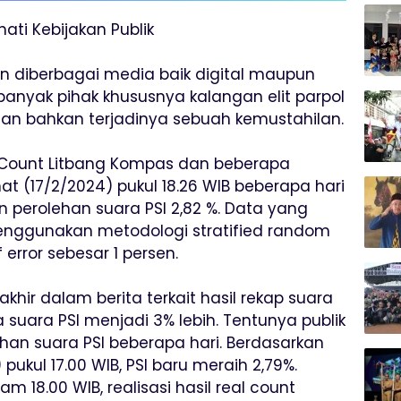
ati Kebijakan Publik
diberbagai media baik digital maupun
 banyak pihak khususnya kalangan elit parpol
an bahkan terjadinya sebuah kemustahilan.
k Count Litbang Kompas dan beberapa
t (17/2/2024) pukul 18.26 WIB beberapa hari
 perolehan suara PSI 2,82 %. Data yang
enggunakan metodologi stratified random
error sebesar 1 persen.
hir dalam berita terkait hasil rekap suara
uara PSI menjadi 3% lebih. Tentunya publik
han suara PSI beberapa hari. Berdasarkan
pukul 17.00 WIB, PSI baru meraih 2,79%.
 18.00 WIB, realisasi hasil real count