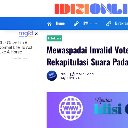
Langsung
ke
konten
Home
IPM
Birokras
×
Edukasi
Mewaspadai Invalid Vote
Rekapitulasi Suara Pad
Idisi
2 Min Baca
04/03/2024