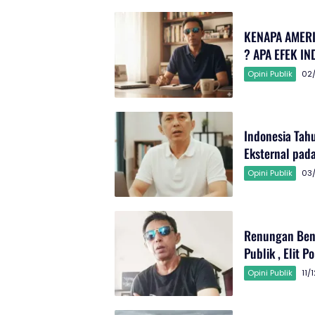
KENAPA AMERI
? APA EFEK IN
Opini Publik
02
Indonesia Tah
Eksternal pada
Opini Publik
03
Renungan Benc
Publik , Elit P
Opini Publik
11/