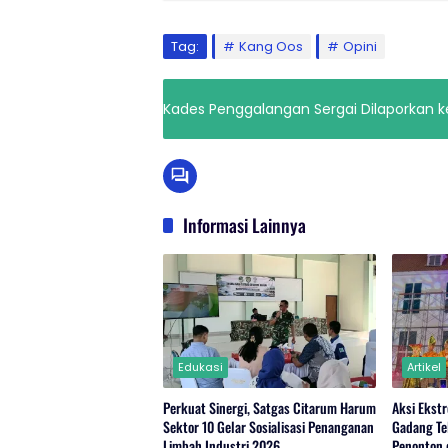
Tag:
Kang Oos
Opini
Kades Penggalangan Sergai Dilaporkan k
Informasi Lainnya
Edukasi
Artikel
Perkuat Sinergi, Satgas Citarum Harum
Aksi Ekst
Sektor 10 Gelar Sosialisasi Penanganan
Gadang Te
Limbah Industri 2026
Penonton 