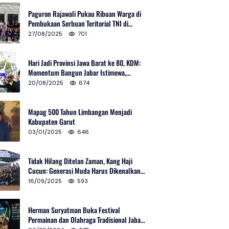
Paguron Rajawali Pukau Ribuan Warga di
Pembukaan Serbuan Teritorial TNI di
Cibatu
27/08/2025
701
Hari Jadi Provinsi Jawa Barat ke 80, KDM:
Momentum Bangun Jabar Istimewa,
Lembur di Urus Kota Ditata
20/08/2025
674
Mapag 500 Tahun Limbangan Menjadi
Kabupaten Garut
03/01/2025
646
Tidak Hilang Ditelan Zaman, Kang Haji
Cucun: Generasi Muda Harus Dikenalkan
Pencak Silat
16/09/2025
593
Herman Suryatman Buka Festival
Permainan dan Olahraga Tradisional Jabar