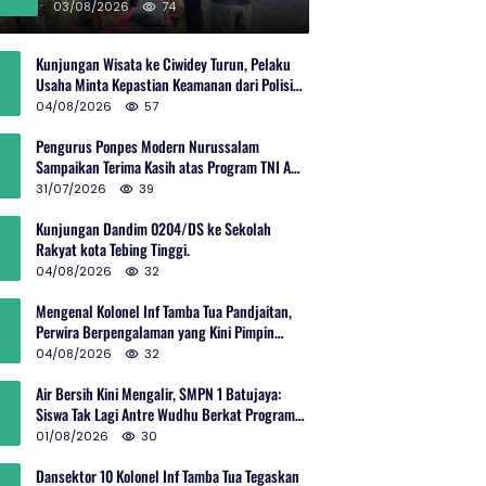
Rp600 Juta
03/08/2026
74
Kunjungan Wisata ke Ciwidey Turun, Pelaku
Usaha Minta Kepastian Keamanan dari Polisi
dan Pemprov Jabar
04/08/2026
57
Pengurus Ponpes Modern Nurussalam
Sampaikan Terima Kasih atas Program TNI AD
Manunggal Air
31/07/2026
39
Kunjungan Dandim 0204/DS ke Sekolah
Rakyat kota Tebing Tinggi.
04/08/2026
32
Mengenal Kolonel Inf Tamba Tua Pandjaitan,
Perwira Berpengalaman yang Kini Pimpin
Sektor 10 Citarum Harum
04/08/2026
32
Air Bersih Kini Mengalir, SMPN 1 Batujaya:
Siswa Tak Lagi Antre Wudhu Berkat Program
TNI AD
01/08/2026
30
Dansektor 10 Kolonel Inf Tamba Tua Tegaskan