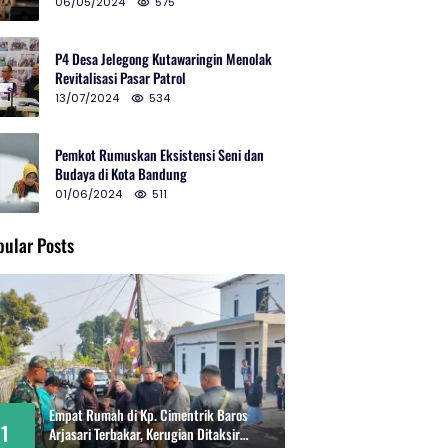
2024 di Gedung Teater Tertutup
06/05/2024
575
P4 Desa Jelegong Kutawaringin Menolak
Revitalisasi Pasar Patrol
13/07/2024
534
Pemkot Rumuskan Eksistensi Seni dan
Budaya di Kota Bandung
01/06/2024
511
pular Posts
Empat Rumah di Kp. Cimentrik Baros
1
Arjasari Terbakar, Kerugian Ditaksir