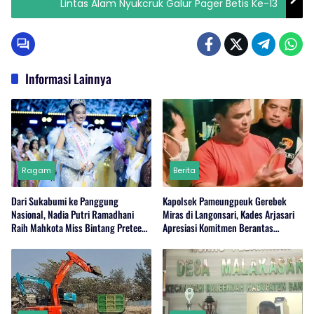
Lintas Alam Nyukcruk Galur Pager Betis Ke-13
Informasi Lainnya
Ragam
Berita
Dari Sukabumi ke Panggung
Kapolsek Pameungpeuk Gerebek
Nasional, Nadia Putri Ramadhani
Miras di Langonsari, Kades Arjasari
Raih Mahkota Miss Bintang Preteen
Apresiasi Komitmen Berantas
Indonesia 2026
Narkoba