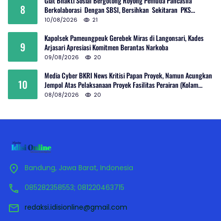
Giat Bhakti Sosial Bergotong Royong Pemuda Pancasila
8
Berkolaborasi Dengan SBSI, Bersihkan Sekitaran PKS
Rambutan Dan Jalan Umum
10/08/2026
21
Kapolsek Pameungpeuk Gerebek Miras di Langonsari, Kades
9
Arjasari Apresiasi Komitmen Berantas Narkoba
09/08/2026
20
Media Cyber BKRI News Kritisi Papan Proyek, Namun Acungkan
10
Jempol Atas Pelaksanaan Proyek Fasilitas Perairan (Kolam
Labuh) PP Jayanti
08/08/2026
20
Bandung, Jawa Barat, Indonesia
085282358553; 081220463715
redaksi.idisionline@gmail.com