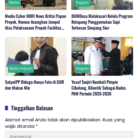
Berita
Ragam
Media Cyber BKRI News Kritisi Papan
BUMDesa Malakasari Kelola Program
Proyek, Namun Acungkan Jempol
Ketapang Penggemukan Sapi
Atas Pelaksanaan Proyek Fasilitas
Terkesan Simpang Siur
Perairan (Kolam Labuh) PP Jayanti
Berita Hukum
Ragam
SatpolPP Diduga Hanya Foto di GOR
Yusuf Taojiri Kembali Pimpin
dan Makan Mie
Cibolang, Dilantik Sebagai Kades
PAW Periode 2026-2030
Tinggalkan Balasan
Alamat email Anda tidak akan dipublikasikan.
Ruas yang
wajib ditandai
*