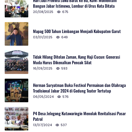
Hari Jadi Provinsi Jawa Barat ke 80, KDM: Momentum
Bangun Jabar Istimewa, Lembur di Urus Kota Ditata
20/08/2025
675
Mapag 500 Tahun Limbangan Menjadi Kabupaten Garut
03/01/2025
649
Tidak Hilang Ditelan Zaman, Kang Haji Cucun: Generasi
Muda Harus Dikenalkan Pencak Silat
16/09/2025
593
Herman Suryatman Buka Festival Permainan dan Olahraga
Tradisional Jabar 2024 di Gedung Teater Tertutup
06/05/2024
576
P4 Desa Jelegong Kutawaringin Menolak Revitalisasi Pasar
Patrol
13/07/2024
537