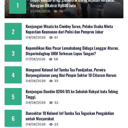
1
Kerugian Ditaksir Rp600 Juta
03/08/2026
74
Kunjungan Wisata ke Ciwidey Turun, Pelaku Usaha Minta
2
Kepastian Keamanan dari Polisi dan Pemprov Jabar
04/08/2026
61
Kepemilikan Kios Pasar Lemahabang Diduga Langgar Aturan,
3
Disperindagkop UKM Terkesan Lepas Tangan?
07/08/2026
58
Mengenal Kolonel Inf Tamba Tua Pandjaitan, Perwira
4
Berpengalaman yang Kini Pimpin Sektor 10 Citarum Harum
04/08/2026
33
Kunjungan Dandim 0204/DS ke Sekolah Rakyat kota Tebing
5
Tinggi.
04/08/2026
32
Dansektor 10 Kolonel Inf Tamba Tua Tegaskan Pengabdian
6
untuk Masyarakat
04/08/2026
23