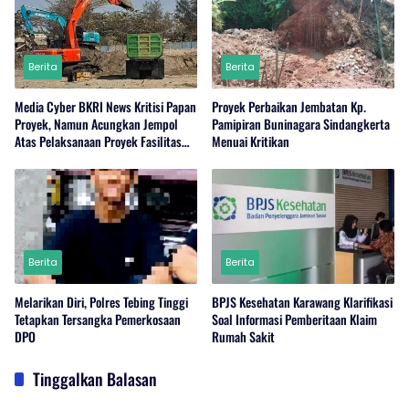
Berita
Berita
Media Cyber BKRI News Kritisi Papan
Proyek Perbaikan Jembatan Kp.
Proyek, Namun Acungkan Jempol
Pamipiran Buninagara Sindangkerta
Atas Pelaksanaan Proyek Fasilitas
Menuai Kritikan
Perairan (Kolam Labuh) PP Jayanti
Berita
Berita
Melarikan Diri, Polres Tebing Tinggi
BPJS Kesehatan Karawang Klarifikasi
Tetapkan Tersangka Pemerkosaan
Soal Informasi Pemberitaan Klaim
DPO
Rumah Sakit
Tinggalkan Balasan