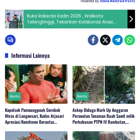
Powered by
Inline Related Posts
Buka Rakerda Kadin 2026 , Walikota
Tebingtinggi, Tekankan Kolaborasi Atasi
Tantangan Ekonomi Daerah.
Informasi Lainnya
Berita
Berita
Kapolsek Pameungpeuk Gerebek
Askep Diduga Mark Up Anggaran
Miras di Langonsari, Kades Arjasari
Perawatan Tanaman Buah Sawit milik
Apresiasi Komitmen Berantas
Perkebunan PTPN IV Rambutan,
Narkoba
Regional I, Serdang Bedagai