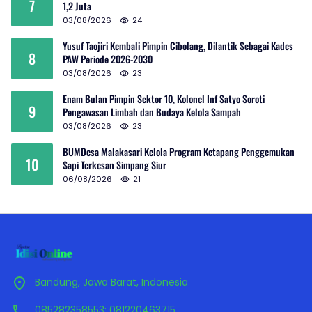
7
1,2 Juta
03/08/2026
24
Yusuf Taojiri Kembali Pimpin Cibolang, Dilantik Sebagai Kades
8
PAW Periode 2026-2030
03/08/2026
23
Enam Bulan Pimpin Sektor 10, Kolonel Inf Satyo Soroti
9
Pengawasan Limbah dan Budaya Kelola Sampah
03/08/2026
23
BUMDesa Malakasari Kelola Program Ketapang Penggemukan
10
Sapi Terkesan Simpang Siur
06/08/2026
21
Bandung, Jawa Barat, Indonesia
085282358553; 081220463715