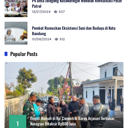
P4 Desa Jelegong Kutawaringin Menolak Revitalisasi Pasar
Patrol
13/07/2024
537
Pemkot Rumuskan Eksistensi Seni dan Budaya di Kota
Bandung
01/06/2024
512
Popular Posts
Empat Rumah di Kp. Cimentrik Baros Arjasari Terbakar,
1
Kerugian Ditaksir Rp600 Juta