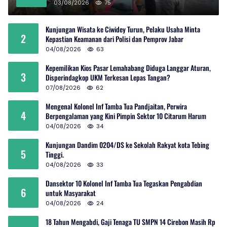
03/08/2026
75
Kunjungan Wisata ke Ciwidey Turun, Pelaku Usaha Minta
2
Kepastian Keamanan dari Polisi dan Pemprov Jabar
04/08/2026
63
Kepemilikan Kios Pasar Lemahabang Diduga Langgar Aturan,
3
Disperindagkop UKM Terkesan Lepas Tangan?
07/08/2026
62
Mengenal Kolonel Inf Tamba Tua Pandjaitan, Perwira
4
Berpengalaman yang Kini Pimpin Sektor 10 Citarum Harum
04/08/2026
34
Kunjungan Dandim 0204/DS ke Sekolah Rakyat kota Tebing
5
Tinggi.
04/08/2026
33
Dansektor 10 Kolonel Inf Tamba Tua Tegaskan Pengabdian
6
untuk Masyarakat
04/08/2026
24
18 Tahun Mengabdi, Gaji Tenaga TU SMPN 14 Cirebon Masih Rp