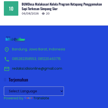
BUMDesa Malakasari Kelola Program Ketapang Penggemukan
10
Sapi Terkesan Simpang Siur
06/08/2026
20
Bandung, Jawa Barat, Indonesia
085282358553; 081220463715
redaksi.idisionline@gmail.com
Terjemahan
Powered by
Translate