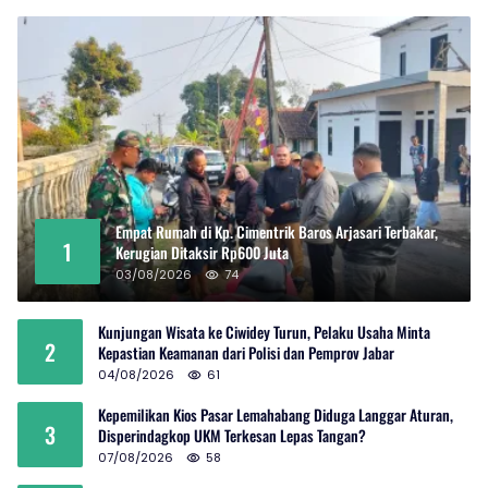
Empat Rumah di Kp. Cimentrik Baros Arjasari Terbakar,
1
Kerugian Ditaksir Rp600 Juta
03/08/2026
74
Kunjungan Wisata ke Ciwidey Turun, Pelaku Usaha Minta
2
Kepastian Keamanan dari Polisi dan Pemprov Jabar
04/08/2026
61
Kepemilikan Kios Pasar Lemahabang Diduga Langgar Aturan,
3
Disperindagkop UKM Terkesan Lepas Tangan?
07/08/2026
58