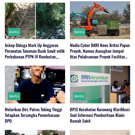
Berita
Berita
Askep Diduga Mark Up Anggaran
Media Cyber BKRI News Kritisi Papan
Perawatan Tanaman Buah Sawit milik
Proyek, Namun Acungkan Jempol
Perkebunan PTPN IV Rambutan,
Atas Pelaksanaan Proyek Fasilitas
Regional I, Serdang Bedagai.
Perairan (Kolam Labuh) PP Jayanti
Berita
Berita
Melarikan Diri, Polres Tebing Tinggi
BPJS Kesehatan Karawang Klarifikasi
Tetapkan Tersangka Pemerkosaan
Soal Informasi Pemberitaan Klaim
DPO
Rumah Sakit