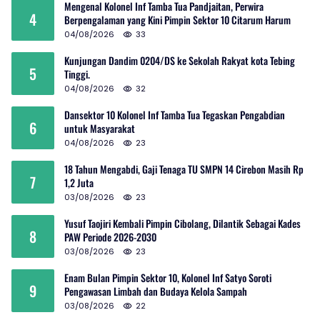
Mengenal Kolonel Inf Tamba Tua Pandjaitan, Perwira
4
Berpengalaman yang Kini Pimpin Sektor 10 Citarum Harum
04/08/2026
33
Kunjungan Dandim 0204/DS ke Sekolah Rakyat kota Tebing
5
Tinggi.
04/08/2026
32
Dansektor 10 Kolonel Inf Tamba Tua Tegaskan Pengabdian
6
untuk Masyarakat
04/08/2026
23
18 Tahun Mengabdi, Gaji Tenaga TU SMPN 14 Cirebon Masih Rp
7
1,2 Juta
03/08/2026
23
Yusuf Taojiri Kembali Pimpin Cibolang, Dilantik Sebagai Kades
8
PAW Periode 2026-2030
03/08/2026
23
Enam Bulan Pimpin Sektor 10, Kolonel Inf Satyo Soroti
9
Pengawasan Limbah dan Budaya Kelola Sampah
03/08/2026
22