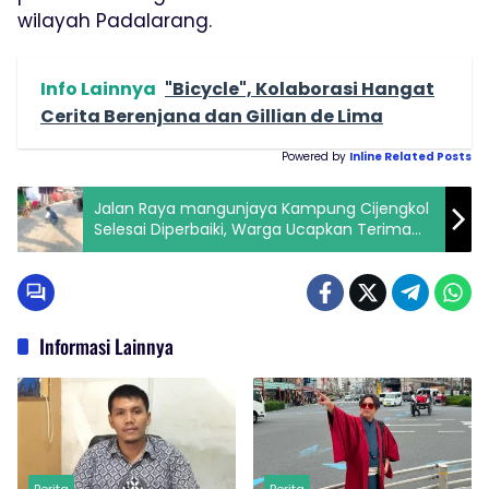
wilayah Padalarang.
Info Lainnya
"Bicycle", Kolaborasi Hangat
Cerita Berenjana dan Gillian de Lima
Powered by
Inline Related Posts
Jalan Raya mangunjaya Kampung Cijengkol
Selesai Diperbaiki, Warga Ucapkan Terima
Kasih
Informasi Lainnya
Berita
Berita