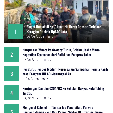
Empat Rumah di Kp. Cimentrik Baros Arjasari Terbakar,
1
Kerugian Ditaksir Rp600 Juta
03/08/2026
74
Kunjungan Wisata ke Ciwidey Turun, Pelaku Usaha Minta
2
Kepastian Keamanan dari Polisi dan Pemprov Jabar
04/08/2026
57
Pengurus Ponpes Modern Nurussalam Sampaikan Terima Kasih
3
atas Program TNI AD Manunggal Air
31/07/2026
40
Kunjungan Dandim 0204/DS ke Sekolah Rakyat kota Tebing
4
Tinggi.
04/08/2026
32
Mengenal Kolonel Inf Tamba Tua Pandjaitan, Perwira
5
Berpengalaman yang Kini Pimpin Sektor 10 Citarum Harum