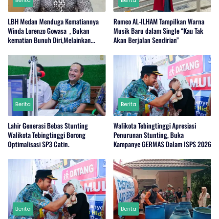
LBH Medan Menduga Kematiannya
Romeo AL-ILHAM Tampilkan Warna
Winda Lorenzo Gowasa , Bukan
Musik Baru dalam Single “Kau Tak
kematian Bunuh Diri,Melainkan
Akan Berjalan Sendirian”
Adanya Dugaan Tindak Pidana.
Berita
Berita
Lahir Generasi Bebas Stunting
Walikota Tebingtinggi Apresiasi
Walikota Tebingtinggi Borong
Penurunan Stunting, Buka
Optimalisasi SP3 Catin.
Kampanye GERMAS Dalam ISPS 2026
Berita
Berita