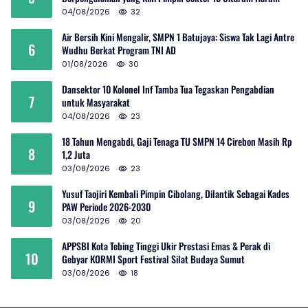
04/08/2026
32
Air Bersih Kini Mengalir, SMPN 1 Batujaya: Siswa Tak Lagi Antre
6
Wudhu Berkat Program TNI AD
01/08/2026
30
Dansektor 10 Kolonel Inf Tamba Tua Tegaskan Pengabdian
7
untuk Masyarakat
04/08/2026
23
18 Tahun Mengabdi, Gaji Tenaga TU SMPN 14 Cirebon Masih Rp
8
1,2 Juta
03/08/2026
23
Yusuf Taojiri Kembali Pimpin Cibolang, Dilantik Sebagai Kades
9
PAW Periode 2026-2030
03/08/2026
20
APPSBI Kota Tebing Tinggi Ukir Prestasi Emas & Perak di
10
Gebyar KORMI Sport Festival Silat Budaya Sumut
03/08/2026
18