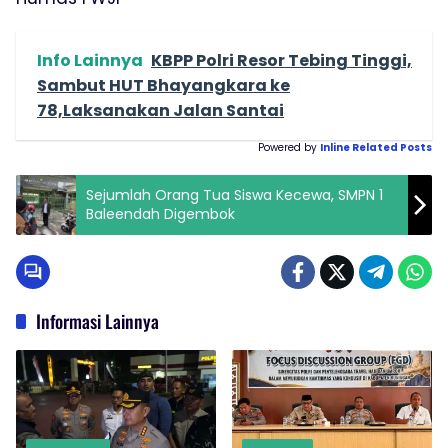
Info Lainnya
KBPP Polri Resor Tebing Tinggi,
Sambut HUT Bhayangkara ke
78,Laksanakan Jalan Santai
Powered by
Inline Related Posts
Sejumlah Orang Tua Siswa Kecewa, SMPN 1
Baleendah Digembok
Informasi Lainnya