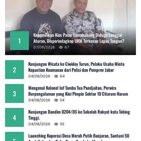
Kepemilikan Kios Pasar Lemahabang Diduga Langgar
1
Aturan, Disperindagkop UKM Terkesan Lepas Tangan?
07/08/2026
67
Kunjungan Wisata ke Ciwidey Turun, Pelaku Usaha Minta
2
Kepastian Keamanan dari Polisi dan Pemprov Jabar
04/08/2026
64
Mengenal Kolonel Inf Tamba Tua Pandjaitan, Perwira
3
Berpengalaman yang Kini Pimpin Sektor 10 Citarum Harum
04/08/2026
34
Kunjungan Dandim 0204/DS ke Sekolah Rakyat kota Tebing
4
Tinggi.
04/08/2026
33
Launching Koperasi Desa Merah Putih Banjaran, Santuni 50