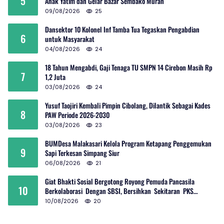
5
Anak Yatim dan Gelar Bazar Sembako Murah
09/08/2026
25
Dansektor 10 Kolonel Inf Tamba Tua Tegaskan Pengabdian
6
untuk Masyarakat
04/08/2026
24
18 Tahun Mengabdi, Gaji Tenaga TU SMPN 14 Cirebon Masih Rp
7
1,2 Juta
03/08/2026
24
Yusuf Taojiri Kembali Pimpin Cibolang, Dilantik Sebagai Kades
8
PAW Periode 2026-2030
03/08/2026
23
BUMDesa Malakasari Kelola Program Ketapang Penggemukan
9
Sapi Terkesan Simpang Siur
06/08/2026
21
Giat Bhakti Sosial Bergotong Royong Pemuda Pancasila
10
Berkolaborasi Dengan SBSI, Bersihkan Sekitaran PKS
Rambutan Dan Jalan Umum
10/08/2026
20