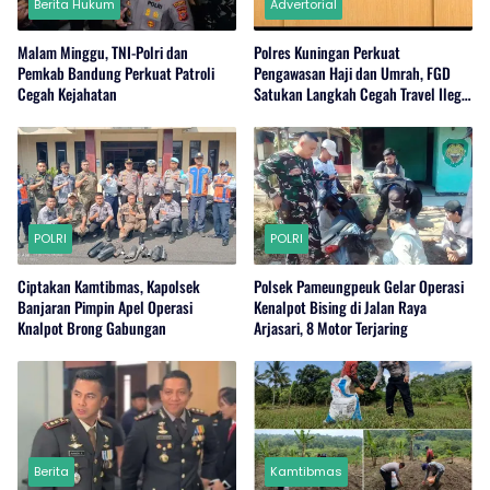
Berita Hukum
Advertorial
Malam Minggu, TNI-Polri dan
Polres Kuningan Perkuat
Pemkab Bandung Perkuat Patroli
Pengawasan Haji dan Umrah, FGD
Cegah Kejahatan
Satukan Langkah Cegah Travel Ilegal
dan Wujudkan Kamtibmas Kondusif
POLRI
POLRI
Ciptakan Kamtibmas, Kapolsek
Polsek Pameungpeuk Gelar Operasi
Banjaran Pimpin Apel Operasi
Kenalpot Bising di Jalan Raya
Knalpot Brong Gabungan
Arjasari, 8 Motor Terjaring
Berita
Kamtibmas