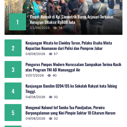
Empat Rumah di Kp. Cimentrik Baros Arjasari Terbakar,
1
Kerugian Ditaksir Rp600 Juta
03/08/2026
74
Kunjungan Wisata ke Ciwidey Turun, Pelaku Usaha Minta
2
Kepastian Keamanan dari Polisi dan Pemprov Jabar
04/08/2026
57
Pengurus Ponpes Modern Nurussalam Sampaikan Terima Kasih
3
atas Program TNI AD Manunggal Air
31/07/2026
40
Kunjungan Dandim 0204/DS ke Sekolah Rakyat kota Tebing
4
Tinggi.
04/08/2026
32
Mengenal Kolonel Inf Tamba Tua Pandjaitan, Perwira
5
Berpengalaman yang Kini Pimpin Sektor 10 Citarum Harum
04/08/2026
32