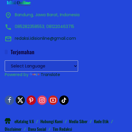
Bandung, Jawa Barat, Indonesia
085282358553; 081220463715
redaksi.idisionline@gmail.com
Terjemahan
Powered by
Translate
eKatalog V.6
Hubungi Kami
Media Siber
Kode Etik
Disclaimer
Dana Sosial
Tim Redaksi