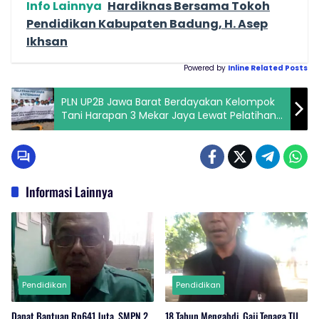
Info Lainnya
Hardiknas Bersama Tokoh
Pendidikan Kabupaten Badung, H. Asep
Ikhsan
Powered by
Inline Related Posts
PLN UP2B Jawa Barat Berdayakan Kelompok
Tani Harapan 3 Mekar Jaya Lewat Pelatihan
Pertanian & Peternakan
Informasi Lainnya
Pendidikan
Pendidikan
Dapat Bantuan Rp641 Juta, SMPN 2
18 Tahun Mengabdi, Gaji Tenaga TU