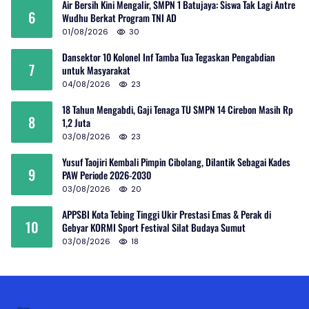
Air Bersih Kini Mengalir, SMPN 1 Batujaya: Siswa Tak Lagi Antre
6
Wudhu Berkat Program TNI AD
01/08/2026
30
Dansektor 10 Kolonel Inf Tamba Tua Tegaskan Pengabdian
7
untuk Masyarakat
04/08/2026
23
18 Tahun Mengabdi, Gaji Tenaga TU SMPN 14 Cirebon Masih Rp
8
1,2 Juta
03/08/2026
23
Yusuf Taojiri Kembali Pimpin Cibolang, Dilantik Sebagai Kades
9
PAW Periode 2026-2030
03/08/2026
20
APPSBI Kota Tebing Tinggi Ukir Prestasi Emas & Perak di
10
Gebyar KORMI Sport Festival Silat Budaya Sumut
03/08/2026
18