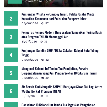
03/08/2026
74
Kunjungan Wisata ke Ciwidey Turun, Pelaku Usaha Minta
2
Kepastian Keamanan dari Polisi dan Pemprov Jabar
04/08/2026
57
Pengurus Ponpes Modern Nurussalam Sampaikan Terima Kasih
3
atas Program TNI AD Manunggal Air
31/07/2026
39
Kunjungan Dandim 0204/DS ke Sekolah Rakyat kota Tebing
4
Tinggi.
04/08/2026
32
Mengenal Kolonel Inf Tamba Tua Pandjaitan, Perwira
5
Berpengalaman yang Kini Pimpin Sektor 10 Citarum Harum
04/08/2026
32
Air Bersih Kini Mengalir, SMPN 1 Batujaya: Siswa Tak Lagi Antre
6
Wudhu Berkat Program TNI AD
01/08/2026
30
Dansektor 10 Kolonel Inf Tamba Tua Tegaskan Pengabdian