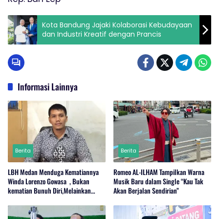
Kota Bandung Jajaki Kolaborasi Kebudayaan
dan Industri Kreatif dengan Prancis
Informasi Lainnya
Berita
Berita
LBH Medan Menduga Kematiannya
Romeo AL-ILHAM Tampilkan Warna
Winda Lorenzo Gowasa , Bukan
Musik Baru dalam Single “Kau Tak
kematian Bunuh Diri,Melainkan
Akan Berjalan Sendirian”
Adanya Dugaan Tindak Pidana.