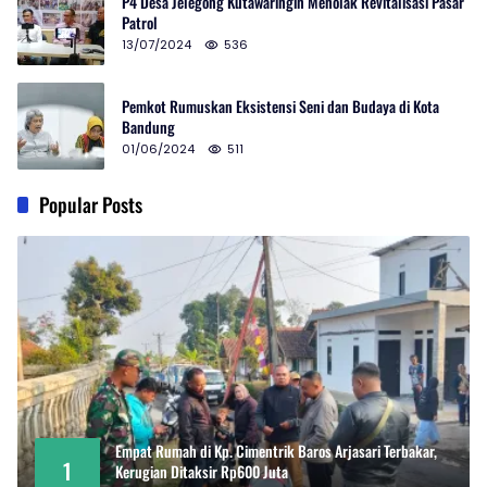
P4 Desa Jelegong Kutawaringin Menolak Revitalisasi Pasar
Patrol
13/07/2024
536
Pemkot Rumuskan Eksistensi Seni dan Budaya di Kota
Bandung
01/06/2024
511
Popular Posts
Empat Rumah di Kp. Cimentrik Baros Arjasari Terbakar,
1
Kerugian Ditaksir Rp600 Juta