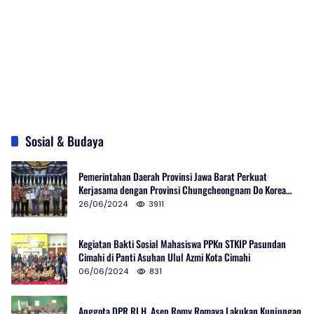
Sosial & Budaya
Pemerintahan Daerah Provinsi Jawa Barat Perkuat
Kerjasama dengan Provinsi Chungcheongnam Do Korea
Selatan
26/06/2024
3911
Kegiatan Bakti Sosial Mahasiswa PPKn STKIP Pasundan
Cimahi di Panti Asuhan Ulul Azmi Kota Cimahi
06/06/2024
831
Anggota DPR RI H. Asep Romy Romaya Lakukan Kunjungan