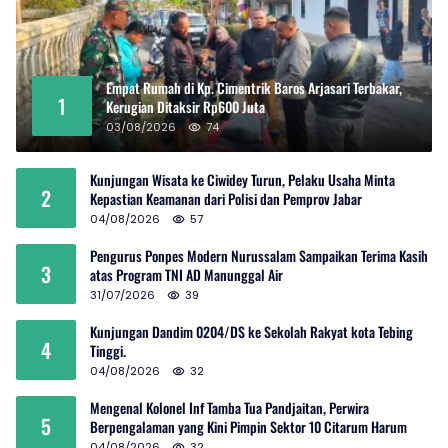
Empat Rumah di Kp. Cimentrik Baros Arjasari Terbakar,
1
Kerugian Ditaksir Rp600 Juta
03/08/2026
74
Kunjungan Wisata ke Ciwidey Turun, Pelaku Usaha Minta
2
Kepastian Keamanan dari Polisi dan Pemprov Jabar
04/08/2026
57
Pengurus Ponpes Modern Nurussalam Sampaikan Terima Kasih
3
atas Program TNI AD Manunggal Air
31/07/2026
39
Kunjungan Dandim 0204/DS ke Sekolah Rakyat kota Tebing
4
Tinggi.
04/08/2026
32
Mengenal Kolonel Inf Tamba Tua Pandjaitan, Perwira
5
Berpengalaman yang Kini Pimpin Sektor 10 Citarum Harum
04/08/2026
32