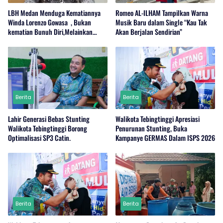
LBH Medan Menduga Kematiannya
Romeo AL-ILHAM Tampilkan Warna
Winda Lorenzo Gowasa , Bukan
Musik Baru dalam Single “Kau Tak
kematian Bunuh Diri,Melainkan
Akan Berjalan Sendirian”
Adanya Dugaan Tindak Pidana.
Berita
Berita
Lahir Generasi Bebas Stunting
Walikota Tebingtinggi Apresiasi
Walikota Tebingtinggi Borong
Penurunan Stunting, Buka
Optimalisasi SP3 Catin.
Kampanye GERMAS Dalam ISPS 2026
Berita
Berita