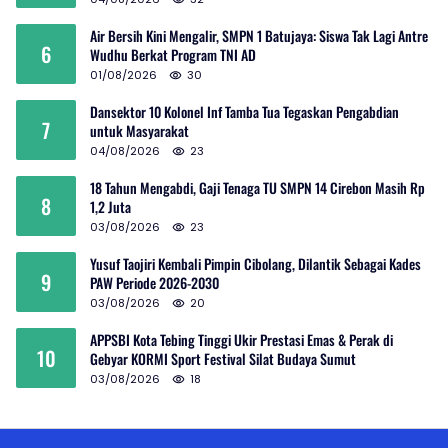
Air Bersih Kini Mengalir, SMPN 1 Batujaya: Siswa Tak Lagi Antre
6
Wudhu Berkat Program TNI AD
01/08/2026
30
Dansektor 10 Kolonel Inf Tamba Tua Tegaskan Pengabdian
7
untuk Masyarakat
04/08/2026
23
18 Tahun Mengabdi, Gaji Tenaga TU SMPN 14 Cirebon Masih Rp
8
1,2 Juta
03/08/2026
23
Yusuf Taojiri Kembali Pimpin Cibolang, Dilantik Sebagai Kades
9
PAW Periode 2026-2030
03/08/2026
20
APPSBI Kota Tebing Tinggi Ukir Prestasi Emas & Perak di
10
Gebyar KORMI Sport Festival Silat Budaya Sumut
03/08/2026
18