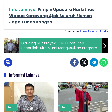
Info Lainnya
Pimpin Upacara Harkitnas,
Wabup Karawang Ajak Seluruh Elemen
Jaga Tunas Bangsa
Powered by
Inline Related Posts
Dituding Ikut Proyek BGN, Bupati Aep
Saepulloh: Kita Murni Mengusulkan Program
untuk Rakyat
Informasi Lainnya
Berita
Berita