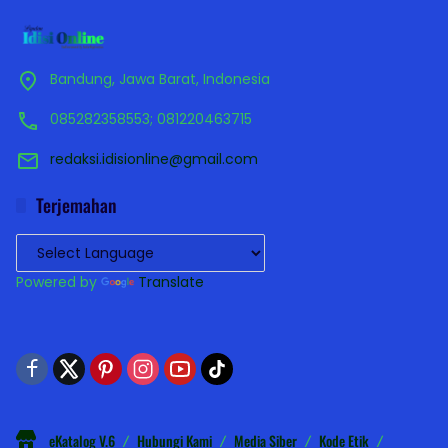
Bandung, Jawa Barat, Indonesia
085282358553; 081220463715
redaksi.idisionline@gmail.com
Terjemahan
Powered by
Translate
eKatalog V.6
Hubungi Kami
Media Siber
Kode Etik