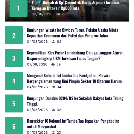
Empat Rumah di Kp. Cimentrik Baros Arjasari Terbakar,
1
Kerugian Ditaksir Rp600 Juta
03/08/2026
75
Kunjungan Wisata ke Ciwidey Turun, Pelaku Usaha Minta
2
Kepastian Keamanan dari Polisi dan Pemprov Jabar
04/08/2026
62
Kepemilikan Kios Pasar Lemahabang Diduga Langgar Aturan,
3
Disperindagkop UKM Terkesan Lepas Tangan?
07/08/2026
59
Mengenal Kolonel Inf Tamba Tua Pandjaitan, Perwira
4
Berpengalaman yang Kini Pimpin Sektor 10 Citarum Harum
04/08/2026
34
Kunjungan Dandim 0204/DS ke Sekolah Rakyat kota Tebing
5
Tinggi.
04/08/2026
32
Dansektor 10 Kolonel Inf Tamba Tua Tegaskan Pengabdian
6
untuk Masyarakat
04/08/2026
23