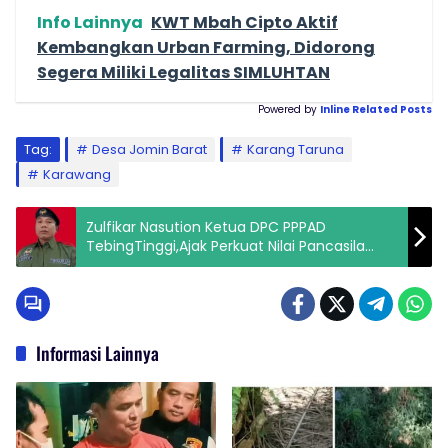
Info Lainnya
KWT Mbah Cipto Aktif
Kembangkan Urban Farming, Didorong
Segera Miliki Legalitas SIMLUHTAN
Powered by
Inline Related Posts
Tag:
Desa Jomin Barat
Karang Taruna
Karawang
Zulfikar Nasution Ketua DPC PPPAD
TebingTinggi,Ajak Perkuat Nilai Pancasila
dalam Kehidupan Berbangsa
Informasi Lainnya