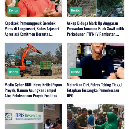
Berita
Berita
Kapolsek Pameungpeuk Gerebek
Askep Diduga Mark Up Anggaran
Miras di Langonsari, Kades Arjasari
Perawatan Tanaman Buah Sawit milik
Apresiasi Komitmen Berantas
Perkebunan PTPN IV Rambutan,
Narkoba
Regional I, Serdang Bedagai
Berita
Berita
Media Cyber BKRI News Kritisi Papan
Melarikan Diri, Polres Tebing Tinggi
Proyek, Namun Acungkan Jempol
Tetapkan Tersangka Pemerkosaan
Atas Pelaksanaan Proyek Fasilitas
DPO
Perairan (Kolam Labuh) PP Jayanti