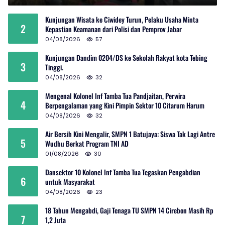
Kunjungan Wisata ke Ciwidey Turun, Pelaku Usaha Minta
2
Kepastian Keamanan dari Polisi dan Pemprov Jabar
04/08/2026
57
Kunjungan Dandim 0204/DS ke Sekolah Rakyat kota Tebing
3
Tinggi.
04/08/2026
32
Mengenal Kolonel Inf Tamba Tua Pandjaitan, Perwira
4
Berpengalaman yang Kini Pimpin Sektor 10 Citarum Harum
04/08/2026
32
Air Bersih Kini Mengalir, SMPN 1 Batujaya: Siswa Tak Lagi Antre
5
Wudhu Berkat Program TNI AD
01/08/2026
30
Dansektor 10 Kolonel Inf Tamba Tua Tegaskan Pengabdian
6
untuk Masyarakat
04/08/2026
23
18 Tahun Mengabdi, Gaji Tenaga TU SMPN 14 Cirebon Masih Rp
7
1,2 Juta