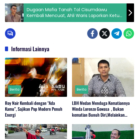
Dugaan Mafia Tanah Tol Cisumdawu
Kembali Mencuat, Ahli Waris Laporkan Ketua
PN Sumedang ke KPK
Informasi Lainnya
Berita
Berita
Roy Nair Kembali dengan “Ada
LBH Medan Menduga Kematiannya
Kamu”, Sajikan Pop Modern Penuh
Winda Lorenzo Gowasa , Bukan
Energi
kematian Bunuh Diri,Melainkan
Adanya Dugaan Tindak Pidana.