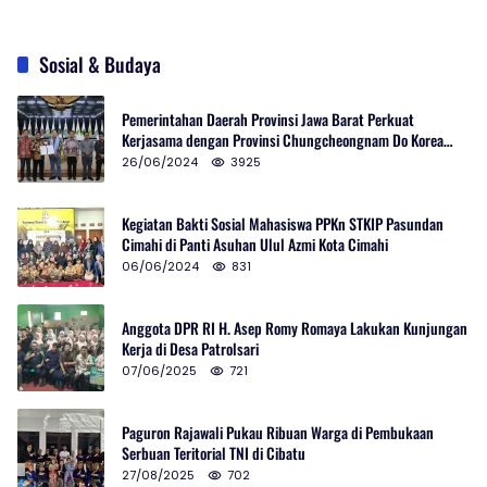
Sosial & Budaya
Pemerintahan Daerah Provinsi Jawa Barat Perkuat
Kerjasama dengan Provinsi Chungcheongnam Do Korea
Selatan
26/06/2024
3925
Kegiatan Bakti Sosial Mahasiswa PPKn STKIP Pasundan
Cimahi di Panti Asuhan Ulul Azmi Kota Cimahi
06/06/2024
831
Anggota DPR RI H. Asep Romy Romaya Lakukan Kunjungan
Kerja di Desa Patrolsari
07/06/2025
721
Paguron Rajawali Pukau Ribuan Warga di Pembukaan
Serbuan Teritorial TNI di Cibatu
27/08/2025
702