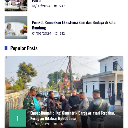
Patrol
13/07/2024
537
Pemkot Rumuskan Eksistensi Seni dan Budaya di Kota
Bandung
01/06/2024
512
Popular Posts
Empat Rumah di Kp. Cimentrik Baros Arjasari Terbakar,
1
Kerugian Ditaksir Rp600 Juta
03/08/2026
74