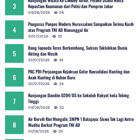
Kunjungan Wisata ke Ciwidey Turun, Pelaku Usaha Minta
3
Kepastian Keamanan dari Polisi dan Pemprov Jabar
04/08/2026
56
Pengurus Ponpes Modern Nurussalam Sampaikan Terima Kasih
4
atas Program TNI AD Manunggal Air
31/07/2026
35
Bang Jopanda Terus Berkembang, Sukses Taklukkan Dunia
5
Akting dan Musik
30/07/2026
35
PAC PDI Perjuangan Kejaksan Gelar Konsolidasi Ranting dan
6
Anak Ranting di Kebon Baru
30/07/2026
34
Kunjungan Dandim 0204/DS ke Sekolah Rakyat kota Tebing
7
Tinggi.
04/08/2026
32
Air Bersih Kini Mengalir, SMPN 1 Batujaya: Siswa Tak Lagi Antre
8
Wudhu Berkat Program TNI AD
01/08/2026
30