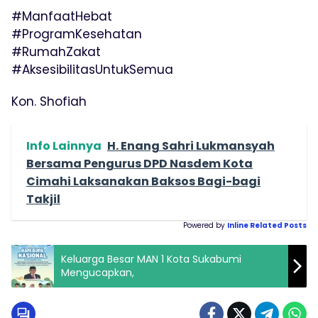
#ManfaatHebat
#ProgramKesehatan
#RumahZakat
#AksesibilitasUntukSemua
Kon. Shofiah
Info Lainnya
H. Enang Sahri Lukmansyah
Bersama Pengurus DPD Nasdem Kota
Cimahi Laksanakan Baksos Bagi-bagi
Takjil
Powered by
Inline Related Posts
Keluarga Besar MAN 1 Kota Sukabumi
Mengucapkan,