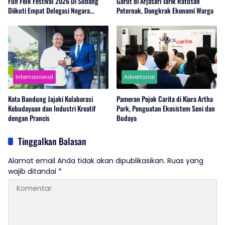
Fun Folk Festival 2026 Di Subang
Garut di Arjasari Tarik Ratusan
Diikuti Empat Delegasi Negara
Peternak, Dongkrak Ekonomi Warga
Tetangga
Internasional
Advertorial
Kota Bandung Jajaki Kolaborasi
Pameran Pojok Carita di Kiara Artha
Kebudayaan dan Industri Kreatif
Park, Penguatan Ekosistem Seni dan
dengan Prancis
Budaya
Tinggalkan Balasan
Alamat email Anda tidak akan dipublikasikan.
Ruas yang
wajib ditandai
*