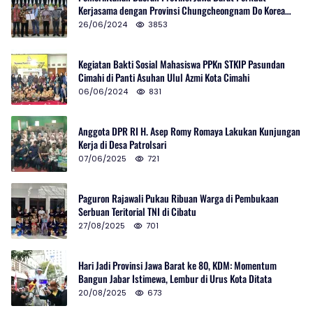
Kerjasama dengan Provinsi Chungcheongnam Do Korea
Selatan
26/06/2024
3853
Kegiatan Bakti Sosial Mahasiswa PPKn STKIP Pasundan
Cimahi di Panti Asuhan Ulul Azmi Kota Cimahi
06/06/2024
831
Anggota DPR RI H. Asep Romy Romaya Lakukan Kunjungan
Kerja di Desa Patrolsari
07/06/2025
721
Paguron Rajawali Pukau Ribuan Warga di Pembukaan
Serbuan Teritorial TNI di Cibatu
27/08/2025
701
Hari Jadi Provinsi Jawa Barat ke 80, KDM: Momentum
Bangun Jabar Istimewa, Lembur di Urus Kota Ditata
20/08/2025
673