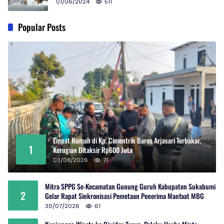
01/06/2024
511
Popular Posts
Empat Rumah di Kp. Cimentrik Baros Arjasari Terbakar,
1
Kerugian Ditaksir Rp600 Juta
03/08/2026
71
Mitra SPPG Se-Kecamatan Gunung Guruh Kabupaten Sukabumi
2
Gelar Rapat Sinkronisasi Pemetaan Penerima Manfaat MBG
30/07/2026
61