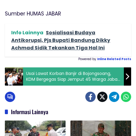
Sumber HUMAS JABAR
Info Lainnya
Sosialisasi Budaya
Antikorupsi, Pjs Bupati Bandung Dikky
Achmad Sidik Tekankan Tiga Hal Ini
Powered by
Inline Related Posts
Usai Lawat Korban Banjir di Bojongsoang,
KDM Bergegas Siap Jemput 45 Warga Jabar
Terdampak Banjir Aceh
Informasi Lainnya