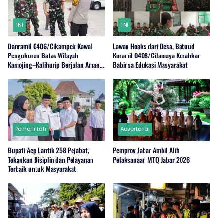
TNI
TNI
Danramil 0406/Cikampek Kawal
Lawan Hoaks dari Desa, Batuud
Pengukuran Batas Wilayah
Koramil 0408/Cilamaya Kerahkan
Kamojing–Kalihurip Berjalan Aman
Babinsa Edukasi Masyarakat
dan Kondusif
Pemerintah
Advertorial
Bupati Aep Lantik 258 Pejabat,
Pemprov Jabar Ambil Alih
Tekankan Disiplin dan Pelayanan
Pelaksanaan MTQ Jabar 2026
Terbaik untuk Masyarakat