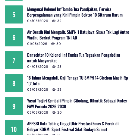
Mengenal Kolonel Inf Tamba Tua Pandjaitan, Perwira
5
Berpengalaman yang Kini Pimpin Sektor 10 Citarum Harum
04/08/2026
32
Air Bersih Kini Mengalir, SMPN 1 Batujaya: Siswa Tak Lagi Antre
6
Wudhu Berkat Program TNI AD
01/08/2026
30
Dansektor 10 Kolonel Inf Tamba Tua Tegaskan Pengabdian
7
untuk Masyarakat
04/08/2026
23
18 Tahun Mengabdi, Gaji Tenaga TU SMPN 14 Cirebon Masih Rp
8
1,2 Juta
03/08/2026
23
Yusuf Taojiri Kembali Pimpin Cibolang, Dilantik Sebagai Kades
9
PAW Periode 2026-2030
03/08/2026
20
APPSBI Kota Tebing Tinggi Ukir Prestasi Emas & Perak di
10
Gebyar KORMI Sport Festival Silat Budaya Sumut