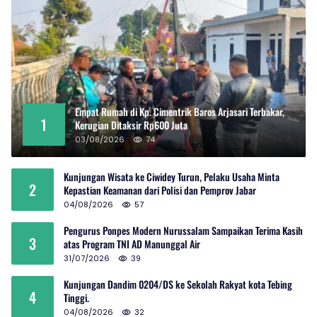
Empat Rumah di Kp. Cimentrik Baros Arjasari Terbakar,
1
Kerugian Ditaksir Rp600 Juta
03/08/2026
74
Kunjungan Wisata ke Ciwidey Turun, Pelaku Usaha Minta
2
Kepastian Keamanan dari Polisi dan Pemprov Jabar
04/08/2026
57
Pengurus Ponpes Modern Nurussalam Sampaikan Terima Kasih
3
atas Program TNI AD Manunggal Air
31/07/2026
39
Kunjungan Dandim 0204/DS ke Sekolah Rakyat kota Tebing
4
Tinggi.
04/08/2026
32