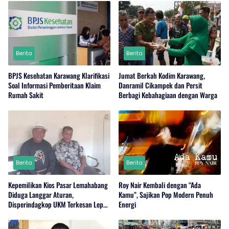
Berita
Berita
BPJS Kesehatan Karawang Klarifikasi
Jumat Berkah Kodim Karawang,
Soal Informasi Pemberitaan Klaim
Danramil Cikampek dan Persit
Rumah Sakit
Berbagi Kebahagiaan dengan Warga
Berita
Berita
Kepemilikan Kios Pasar Lemahabang
Roy Nair Kembali dengan “Ada
Diduga Langgar Aturan,
Kamu”, Sajikan Pop Modern Penuh
Disperindagkop UKM Terkesan Lepas
Energi
Tangan?