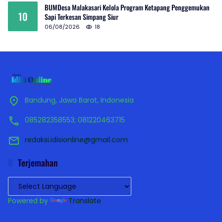
BUMDesa Malakasari Kelola Program Ketapang Penggemukan
10
Sapi Terkesan Simpang Siur
06/08/2026
18
Bandung, Jawa Barat, Indonesia
085282358553; 081220463715
redaksi.idisionline@gmail.com
Terjemahan
Powered by
Translate