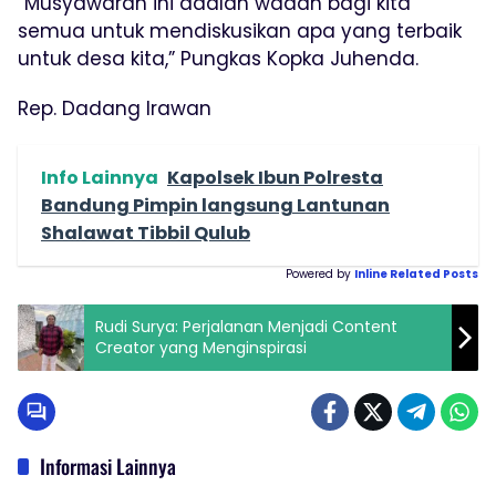
“Musyawarah ini adalah wadah bagi kita
semua untuk mendiskusikan apa yang terbaik
untuk desa kita,” Pungkas Kopka Juhenda.
Rep. Dadang Irawan
Info Lainnya
Kapolsek Ibun Polresta
Bandung Pimpin langsung Lantunan
Shalawat Tibbil Qulub
Powered by
Inline Related Posts
Rudi Surya: Perjalanan Menjadi Content
Creator yang Menginspirasi
Informasi Lainnya