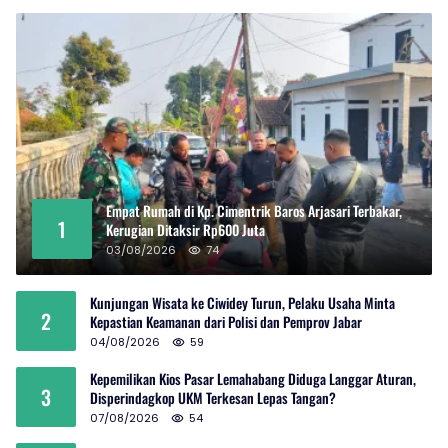
Empat Rumah di Kp. Cimentrik Baros Arjasari Terbakar,
1
Kerugian Ditaksir Rp600 Juta
03/08/2026
74
Kunjungan Wisata ke Ciwidey Turun, Pelaku Usaha Minta
2
Kepastian Keamanan dari Polisi dan Pemprov Jabar
04/08/2026
59
Kepemilikan Kios Pasar Lemahabang Diduga Langgar Aturan,
3
Disperindagkop UKM Terkesan Lepas Tangan?
07/08/2026
54