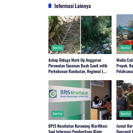
Informasi Lainnya
Berita
Berita
Askep Diduga Mark Up Anggaran
Media Cyb
Perawatan Tanaman Buah Sawit milik
Proyek, N
Perkebunan Rambutan, Regional I,
Pelaksanaa
Serdang Bedagai.
(Kolam La
Berita
Berita
BPJS Kesehatan Karawang Klarifikasi
Jumat Ber
Soal Informasi Pemberitaan Klaim
Danramil 