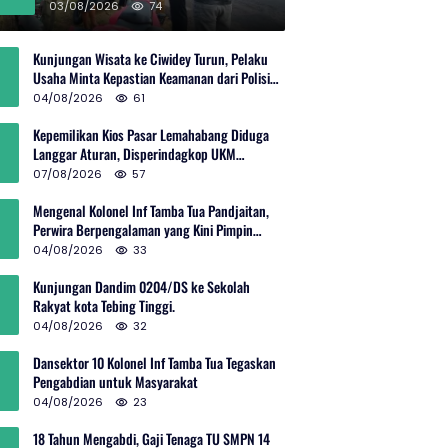
Rp600 Juta
03/08/2026
74
Kunjungan Wisata ke Ciwidey Turun, Pelaku
Usaha Minta Kepastian Keamanan dari Polisi
dan Pemprov Jabar
04/08/2026
61
Kepemilikan Kios Pasar Lemahabang Diduga
Langgar Aturan, Disperindagkop UKM
Terkesan Lepas Tangan?
07/08/2026
57
Mengenal Kolonel Inf Tamba Tua Pandjaitan,
Perwira Berpengalaman yang Kini Pimpin
Sektor 10 Citarum Harum
04/08/2026
33
Kunjungan Dandim 0204/DS ke Sekolah
Rakyat kota Tebing Tinggi.
04/08/2026
32
Dansektor 10 Kolonel Inf Tamba Tua Tegaskan
Pengabdian untuk Masyarakat
04/08/2026
23
18 Tahun Mengabdi, Gaji Tenaga TU SMPN 14