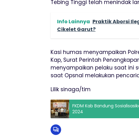
Tebing Tinggi telah menindak lan
Info Lainnya
Praktik Aborsi I
Cikelet Garut?
Kasi humas menyampaikan Polres
Kap, Surat Perintah Penangkapan
menyampaikan pelaku saat ini su
saat Opsnal melakukan pencaria
Lilik sinaga/tim
FKDM Kab Bandung Sosialisasi
2024