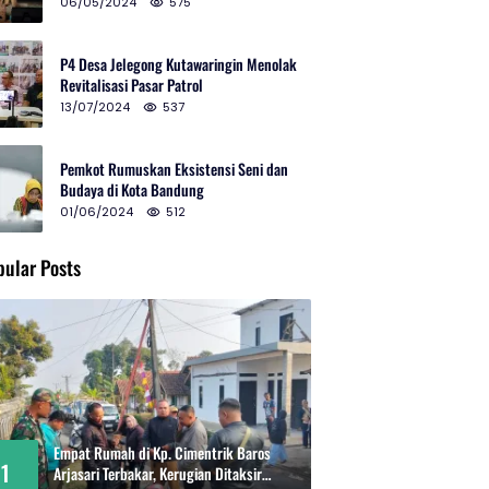
2024 di Gedung Teater Tertutup
06/05/2024
575
P4 Desa Jelegong Kutawaringin Menolak
Revitalisasi Pasar Patrol
13/07/2024
537
Pemkot Rumuskan Eksistensi Seni dan
Budaya di Kota Bandung
01/06/2024
512
pular Posts
Empat Rumah di Kp. Cimentrik Baros
1
Arjasari Terbakar, Kerugian Ditaksir