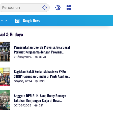
Google News
sial & Budaya
Pemerintahan Daerah Provinsi Jawa Barat
Perkuat Kerjasama dengan Provinsi
Chungcheongnam Do Korea Selatan
26/06/2024
3973
Kegiatan Bakti Sosial Mahasiswa PPKn
STKIP Pasundan Cimahi di Panti Asuhan
Ulul Azmi Kota Cimahi
06/06/2024
833
Anggota DPR RI H. Asep Romy Romaya
Lakukan Kunjungan Kerja di Desa
Patrolsari
07/06/2025
721