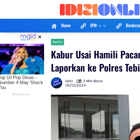
Langsung
ke
konten
Home
IPM
Birokras
×
Berita
Kabur Usai Hamili Pacar
Laporkan ke Polres Tebi
Idisi
2 Min Baca
05/12/2024