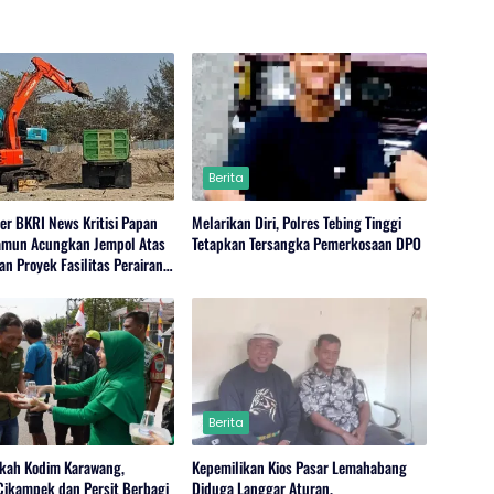
Berita
er BKRI News Kritisi Papan
Melarikan Diri, Polres Tebing Tinggi
amun Acungkan Jempol Atas
Tetapkan Tersangka Pemerkosaan DPO
n Proyek Fasilitas Perairan
buh) PP Jayanti
Berita
kah Kodim Karawang,
Kepemilikan Kios Pasar Lemahabang
Cikampek dan Persit Berbagi
Diduga Langgar Aturan,