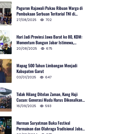
Paguron Rajawali Pukau Ribuan Warga di
Pembukaan Serbuan Teritorial TNI di
Cibatu
27/08/2025
702
Hari Jadi Provinsi Jawa Barat ke 80, KDM:
Momentum Bangun Jabar Istimewa,
Lembur di Urus Kota Ditata
20/08/2025
675
Mapag 500 Tahun Limbangan Menjadi
Kabupaten Garut
03/01/2025
647
Tidak Hilang Ditelan Zaman, Kang Haji
Cucun: Generasi Muda Harus Dikenalkan
Pencak Silat
16/09/2025
593
Herman Suryatman Buka Festival
Permainan dan Olahraga Tradisional Jabar