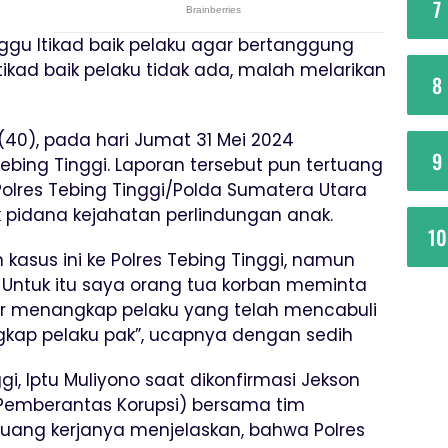
7
gu Itikad baik pelaku agar bertanggung
tikad baik pelaku tidak ada, malah melarikan
8
(40), pada hari Jumat 31 Mei 2024
9
Tebing Tinggi. Laporan tersebut pun tertuang
olres Tebing Tinggi/Polda Sumatera Utara
 pidana kejahatan perlindungan anak.
10
kasus ini ke Polres Tebing Tinggi, namun
 Untuk itu saya orang tua korban meminta
ar menangkap pelaku yang telah mencabuli
angkap pelaku pak”, ucapnya dengan sedih
gi, Iptu Muliyono saat dikonfirmasi Jekson
 Pemberantas Korupsi) bersama tim
ruang kerjanya menjelaskan, bahwa Polres