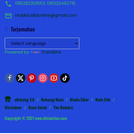
085282358553; 081220463715
redaksi.idisionline@gmail.com
Terjemahan
Powered by
Translate
eKatalog V.6
Hubungi Kami
Media Siber
Kode Etik
Disclaimer
Dana Sosial
Tim Redaksi
Copyright © 2021 www.idisionline.com