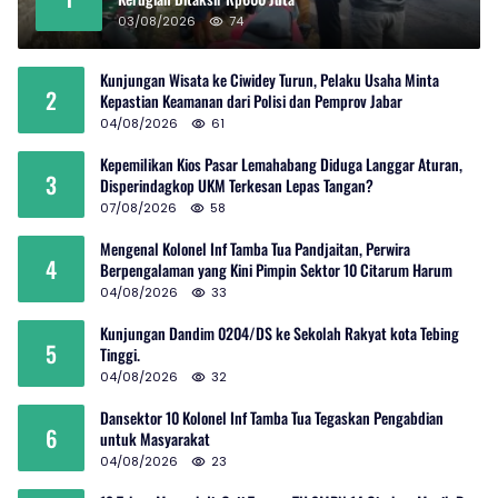
03/08/2026
74
Kunjungan Wisata ke Ciwidey Turun, Pelaku Usaha Minta
2
Kepastian Keamanan dari Polisi dan Pemprov Jabar
04/08/2026
61
Kepemilikan Kios Pasar Lemahabang Diduga Langgar Aturan,
3
Disperindagkop UKM Terkesan Lepas Tangan?
07/08/2026
58
Mengenal Kolonel Inf Tamba Tua Pandjaitan, Perwira
4
Berpengalaman yang Kini Pimpin Sektor 10 Citarum Harum
04/08/2026
33
Kunjungan Dandim 0204/DS ke Sekolah Rakyat kota Tebing
5
Tinggi.
04/08/2026
32
Dansektor 10 Kolonel Inf Tamba Tua Tegaskan Pengabdian
6
untuk Masyarakat
04/08/2026
23