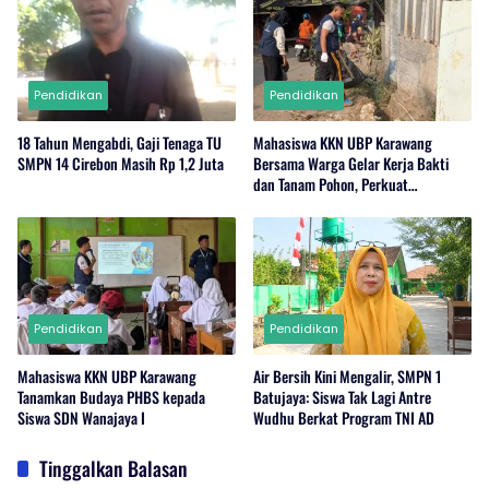
Pendidikan
Pendidikan
18 Tahun Mengabdi, Gaji Tenaga TU
Mahasiswa KKN UBP Karawang
SMPN 14 Cirebon Masih Rp 1,2 Juta
Bersama Warga Gelar Kerja Bakti
dan Tanam Pohon, Perkuat
Kepedulian Lingkungan di Wanajaya
Pendidikan
Pendidikan
Mahasiswa KKN UBP Karawang
Air Bersih Kini Mengalir, SMPN 1
Tanamkan Budaya PHBS kepada
Batujaya: Siswa Tak Lagi Antre
Siswa SDN Wanajaya I
Wudhu Berkat Program TNI AD
Tinggalkan Balasan