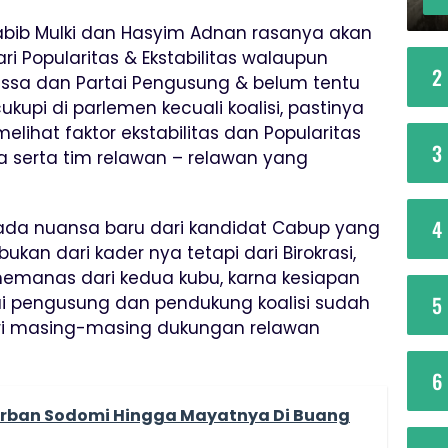
abib Mulki dan Hasyim Adnan rasanya akan
ri Popularitas & Ekstabilitas walaupun
2
ssa dan Partai Pengusung & belum tentu
upi di parlemen kecuali koalisi, pastinya
elihat faktor ekstabilitas dan Popularitas
3
ya serta tim relawan – relawan yang
4
i ada nuansa baru dari kandidat Cabup yang
ukan dari kader nya tetapi dari Birokrasi,
memanas dari kedua kubu, karna kesiapan
5
tai pengusung dan pendukung koalisi sudah
ri masing-masing dukungan relawan
6
rban Sodomi Hingga Mayatnya Di Buang