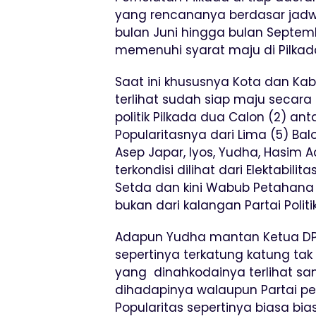
yang rencananya berdasar jadw
bulan Juni hingga bulan Septe
memenuhi syarat maju di Pilkad
Saat ini khususnya Kota dan K
terlihat sudah siap maju secar
politik Pilkada dua Calon (2) anta
Popularitasnya dari Lima (5) Ba
Asep Japar, Iyos, Yudha, Hasim
terkondisi dilihat dari Elektabil
Setda dan kini Wabub Petahana
bukan dari kalangan Partai Politik
Adapun Yudha mantan Ketua DPR
sepertinya terkatung katung tak
yang dinahkodainya terlihat san
dihadapinya walaupun Partai pem
Popularitas sepertinya biasa bias