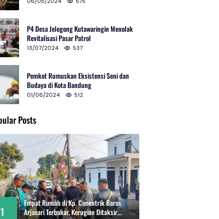
2024 di Gedung Teater Tertutup
06/05/2024
575
P4 Desa Jelegong Kutawaringin Menolak
Revitalisasi Pasar Patrol
13/07/2024
537
Pemkot Rumuskan Eksistensi Seni dan
Budaya di Kota Bandung
01/06/2024
512
pular Posts
Empat Rumah di Kp. Cimentrik Baros
1
Arjasari Terbakar, Kerugian Ditaksir