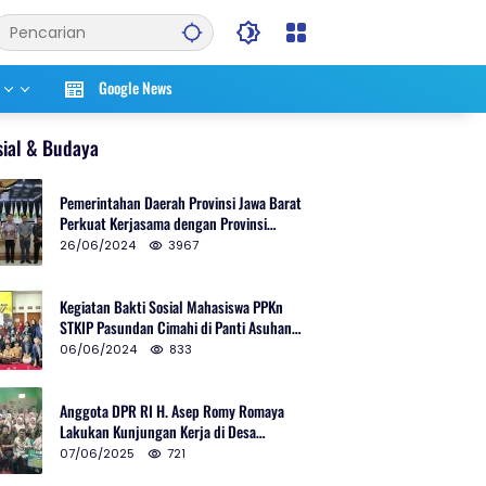
Google News
sial & Budaya
Pemerintahan Daerah Provinsi Jawa Barat
Perkuat Kerjasama dengan Provinsi
Chungcheongnam Do Korea Selatan
26/06/2024
3967
Kegiatan Bakti Sosial Mahasiswa PPKn
STKIP Pasundan Cimahi di Panti Asuhan
Ulul Azmi Kota Cimahi
06/06/2024
833
Anggota DPR RI H. Asep Romy Romaya
Lakukan Kunjungan Kerja di Desa
Patrolsari
07/06/2025
721