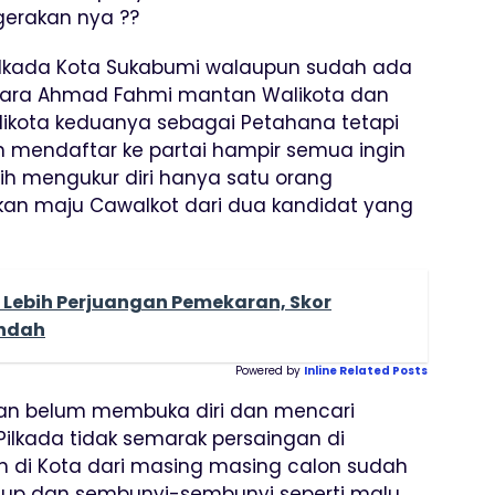
gerakan nya ??
Pilkada Kota Sukabumi walaupun sudah ada
tara Ahmad Fahmi mantan Walikota dan
ikota keduanya sebagai Petahana tetapi
 mendaftar ke partai hampir semua ingin
sih mengukur diri hanya satu orang
an maju Cawalkot dari dua kandidat yang
n Lebih Perjuangan Pemekaran, Skor
endah
Powered by
Inline Related Posts
san belum membuka diri dan mencari
k Pilkada tidak semarak persaingan di
 di Kota dari masing masing calon sudah
tutup dan sembunyi-sembunyi seperti malu