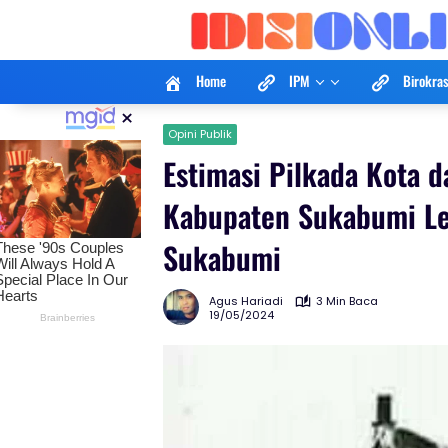
Langsung
ke
konten
Home
IPM
Birokras
×
Opini Publik
Estimasi Pilkada Kota 
Kabupaten Sukabumi Le
Sukabumi
Agus Hariadi
3 Min Baca
19/05/2024