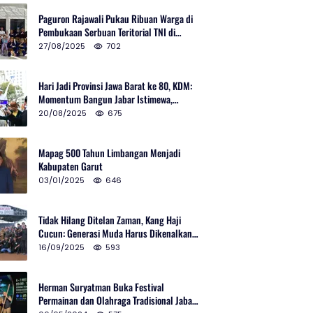
Paguron Rajawali Pukau Ribuan Warga di
Pembukaan Serbuan Teritorial TNI di
Cibatu
27/08/2025
702
Hari Jadi Provinsi Jawa Barat ke 80, KDM:
Momentum Bangun Jabar Istimewa,
Lembur di Urus Kota Ditata
20/08/2025
675
Mapag 500 Tahun Limbangan Menjadi
Kabupaten Garut
03/01/2025
646
Tidak Hilang Ditelan Zaman, Kang Haji
Cucun: Generasi Muda Harus Dikenalkan
Pencak Silat
16/09/2025
593
Herman Suryatman Buka Festival
Permainan dan Olahraga Tradisional Jabar