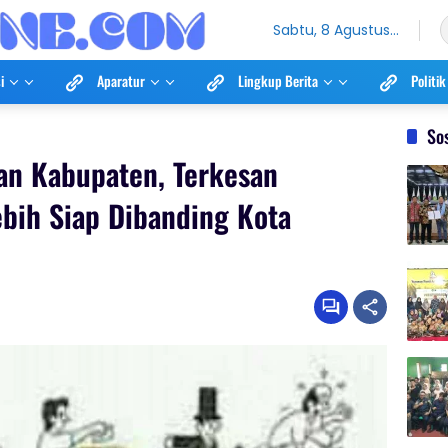
Sabtu, 8 Agustus
2026
i
Aparatur
Lingkup Berita
Politik
So
dan Kabupaten, Terkesan
bih Siap Dibanding Kota