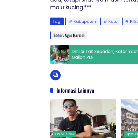
malu kucing.***
Tag:
Kabupaten
Kota
Pil
Editor: Agus Hariadi
Dinilai Tak Sepadan, Katar Yu
Galian PLN
Informasi Lainnya
Opini Publik
Opini P