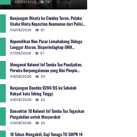
Rp600 Juta
03/08/2026
74
Kunjungan Wisata ke Ciwidey Turun, Pelaku
Usaha Minta Kepastian Keamanan dari Polisi
dan Pemprov Jabar
04/08/2026
61
Kepemilikan Kios Pasar Lemahabang Diduga
Langgar Aturan, Disperindagkop UKM
Terkesan Lepas Tangan?
07/08/2026
57
Mengenal Kolonel Inf Tamba Tua Pandjaitan,
Perwira Berpengalaman yang Kini Pimpin
Sektor 10 Citarum Harum
04/08/2026
33
Kunjungan Dandim 0204/DS ke Sekolah
Rakyat kota Tebing Tinggi.
04/08/2026
32
Dansektor 10 Kolonel Inf Tamba Tua Tegaskan
Pengabdian untuk Masyarakat
04/08/2026
23
18 Tahun Mengabdi, Gaji Tenaga TU SMPN 14