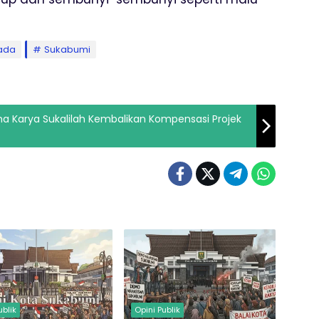
kada
Sukabumi
dha Karya Sukalilah Kembalikan Kompensasi Projek
ublik
Opini Publik