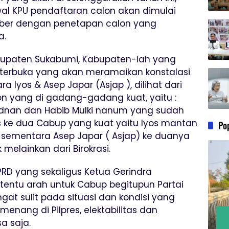
al KPU pendaftaran calon akan dimulai
mber dengan penetapan calon yang
a.
abupaten Sukabumi, Kabupaten-lah yang
a terbuka yang akan meramaikan konstalasi
ra Iyos & Asep Japar (Asjap ), dilihat dari
lon yang di gadang-gadang kuat, yaitu :
 Adnan dan Habib Mulki nanum yang sudah
itas ke dua Cabup yang kuat yaitu Iyos mantan
Po
 sementara Asep Japar ( Asjap) ke duanya
 melainkan dari Birokrasi.
D yang sekaligus Ketua Gerindra
 tentu arah untuk Cabup begitupun Partai
gat sulit pada situasi dan kondisi yang
enang di Pilpres, elektabilitas dan
a saja.