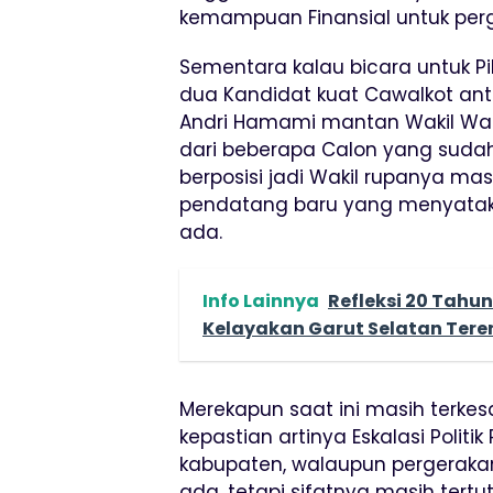
kemampuan Finansial untuk per
Sementara kalau bicara untuk 
dua Kandidat kuat Cawalkot an
Andri Hamami mantan Wakil Wal
dari beberapa Calon yang sudah
berposisi jadi Wakil rupanya ma
pendatang baru yang menyatak
ada.
Info Lainnya
Refleksi 20 Tahu
Kelayakan Garut Selatan Ter
Merekapun saat ini masih terke
kepastian artinya Eskalasi Politi
kabupaten, walaupun pergerakan
ada, tetapi sifatnya masih ter