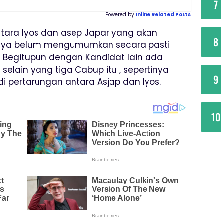
7
Powered by
Inline Related Posts
ntara Iyos dan asep Japar yang akan
8
anya belum mengumumkan secara pasti
 Begitupun dengan Kandidat lain ada
elain yang tiga Cabup itu , sepertinya
9
 pertarungan antara Asjap dan Iyos.
10