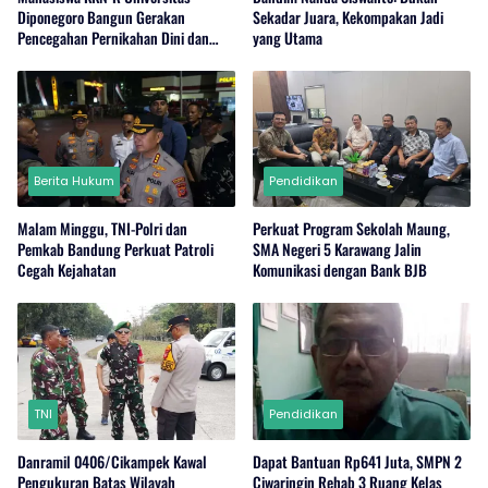
Diponegoro Bangun Gerakan
Sekadar Juara, Kekompakan Jadi
Pencegahan Pernikahan Dini dan
yang Utama
Stunting di Desa Mojo
Berita Hukum
Pendidikan
Malam Minggu, TNI-Polri dan
Perkuat Program Sekolah Maung,
Pemkab Bandung Perkuat Patroli
SMA Negeri 5 Karawang Jalin
Cegah Kejahatan
Komunikasi dengan Bank BJB
TNI
Pendidikan
Danramil 0406/Cikampek Kawal
Dapat Bantuan Rp641 Juta, SMPN 2
Pengukuran Batas Wilayah
Ciwaringin Rehab 3 Ruang Kelas