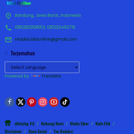
Bandung, Jawa Barat, Indonesia
085282358553; 081220463715
redaksi.idisionline@gmail.com
Terjemahan
Powered by
Translate
eKatalog V.6
Hubungi Kami
Media Siber
Kode Etik
Disclaimer
Dana Sosial
Tim Redaksi