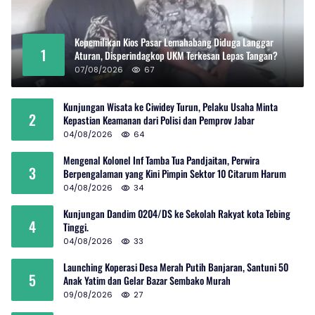
Kepemilikan Kios Pasar Lemahabang Diduga Langgar
1
Aturan, Disperindagkop UKM Terkesan Lepas Tangan?
07/08/2026
67
Kunjungan Wisata ke Ciwidey Turun, Pelaku Usaha Minta
2
Kepastian Keamanan dari Polisi dan Pemprov Jabar
04/08/2026
64
Mengenal Kolonel Inf Tamba Tua Pandjaitan, Perwira
3
Berpengalaman yang Kini Pimpin Sektor 10 Citarum Harum
04/08/2026
34
Kunjungan Dandim 0204/DS ke Sekolah Rakyat kota Tebing
4
Tinggi.
04/08/2026
33
Launching Koperasi Desa Merah Putih Banjaran, Santuni 50
5
Anak Yatim dan Gelar Bazar Sembako Murah
09/08/2026
27