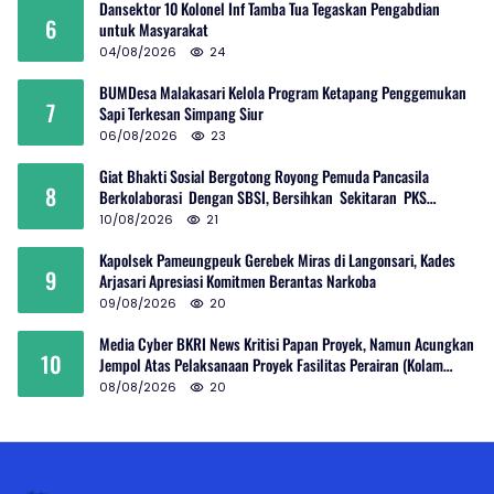
Dansektor 10 Kolonel Inf Tamba Tua Tegaskan Pengabdian
6
untuk Masyarakat
04/08/2026
24
BUMDesa Malakasari Kelola Program Ketapang Penggemukan
7
Sapi Terkesan Simpang Siur
06/08/2026
23
Giat Bhakti Sosial Bergotong Royong Pemuda Pancasila
8
Berkolaborasi Dengan SBSI, Bersihkan Sekitaran PKS
Rambutan Dan Jalan Umum
10/08/2026
21
Kapolsek Pameungpeuk Gerebek Miras di Langonsari, Kades
9
Arjasari Apresiasi Komitmen Berantas Narkoba
09/08/2026
20
Media Cyber BKRI News Kritisi Papan Proyek, Namun Acungkan
10
Jempol Atas Pelaksanaan Proyek Fasilitas Perairan (Kolam
Labuh) PP Jayanti
08/08/2026
20