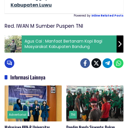
Kabupaten Luwu
Powered by
Inline Related Posts
Red. IWAN M Sumber Puspen TNI
Agus Cai : Manfaat Bertanam Kopi Bagi
Masyarakat Kabupaten Bandung
Informasi Lainnya
Advertorial
TNI
Mahasiswa KKN-R Universitas
Dandim Nanda Siswanto: Bukan