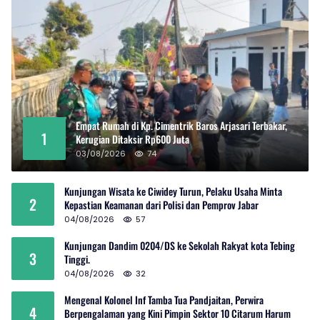
Empat Rumah di Kp. Cimentrik Baros Arjasari Terbakar,
1
Kerugian Ditaksir Rp600 Juta
03/08/2026
74
Kunjungan Wisata ke Ciwidey Turun, Pelaku Usaha Minta
2
Kepastian Keamanan dari Polisi dan Pemprov Jabar
04/08/2026
57
Kunjungan Dandim 0204/DS ke Sekolah Rakyat kota Tebing
3
Tinggi.
04/08/2026
32
Mengenal Kolonel Inf Tamba Tua Pandjaitan, Perwira
4
Berpengalaman yang Kini Pimpin Sektor 10 Citarum Harum