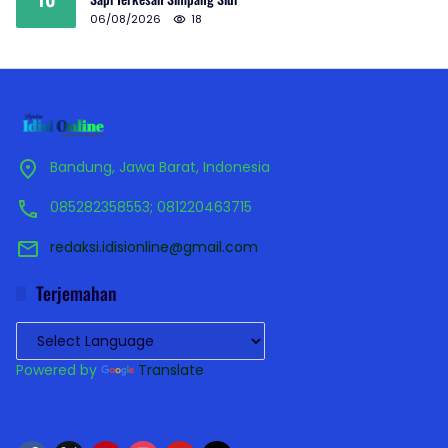
06/08/2026
18
Bandung, Jawa Barat, Indonesia
085282358553; 081220463715
redaksi.idisionline@gmail.com
Terjemahan
Powered by
Translate