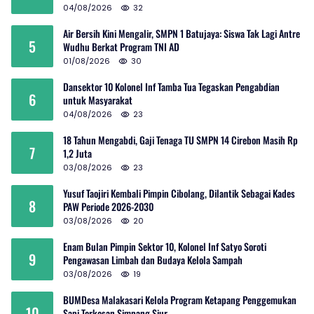
04/08/2026
32
Air Bersih Kini Mengalir, SMPN 1 Batujaya: Siswa Tak Lagi Antre
5
Wudhu Berkat Program TNI AD
01/08/2026
30
Dansektor 10 Kolonel Inf Tamba Tua Tegaskan Pengabdian
6
untuk Masyarakat
04/08/2026
23
18 Tahun Mengabdi, Gaji Tenaga TU SMPN 14 Cirebon Masih Rp
7
1,2 Juta
03/08/2026
23
Yusuf Taojiri Kembali Pimpin Cibolang, Dilantik Sebagai Kades
8
PAW Periode 2026-2030
03/08/2026
20
Enam Bulan Pimpin Sektor 10, Kolonel Inf Satyo Soroti
9
Pengawasan Limbah dan Budaya Kelola Sampah
03/08/2026
19
BUMDesa Malakasari Kelola Program Ketapang Penggemukan
10
Sapi Terkesan Simpang Siur