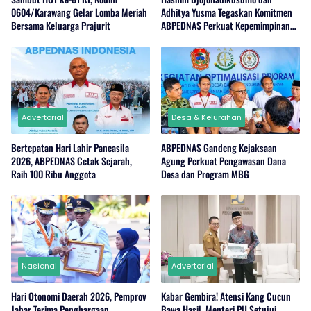
0604/Karawang Gelar Lomba Meriah
Adhitya Yusma Tegaskan Komitmen
Bersama Keluarga Prajurit
ABPEDNAS Perkuat Kepemimpinan
Perempuan di Desa
Advertorial
Desa & Kelurahan
Bertepatan Hari Lahir Pancasila
ABPEDNAS Gandeng Kejaksaan
2026, ABPEDNAS Cetak Sejarah,
Agung Perkuat Pengawasan Dana
Raih 100 Ribu Anggota
Desa dan Program MBG
Nasional
Advertorial
Hari Otonomi Daerah 2026, Pemprov
Kabar Gembira! Atensi Kang Cucun
Jabar Terima Penghargaan
Bawa Hasil, Menteri PU Setujui