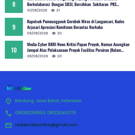
8
Berkolaborasi Dengan SBSI, Bersihkan Sekitaran PKS
Rambutan Dan Jalan Umum
10/08/2026
21
Kapolsek Pameungpeuk Gerebek Miras di Langonsari, Kades
9
Arjasari Apresiasi Komitmen Berantas Narkoba
09/08/2026
20
Media Cyber BKRI News Kritisi Papan Proyek, Namun Acungkan
10
Jempol Atas Pelaksanaan Proyek Fasilitas Perairan (Kolam
Labuh) PP Jayanti
08/08/2026
20
Bandung, Jawa Barat, Indonesia
085282358553; 081220463715
redaksi.idisionline@gmail.com