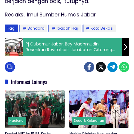
berjalan dengan baik,” tutupnya.
Redaksi, Imul Sumber Humas Jabar
Tag:
Bandara
Ibadah Haji
Kota Bekasi
Pj Gubernur Jabar, Bey Machmudin
Resmikan Revitalisasi Jembatan Cikarang
Bekasi
Informasi Lainnya
Nasional
Desa & Kelurahan
Sambut HUT ke-81 RI, Kodim
Hashim Djojohadikusumo dan