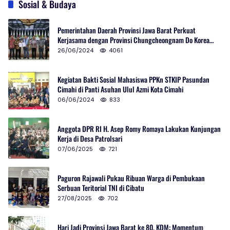
Sosial & Budaya
Pemerintahan Daerah Provinsi Jawa Barat Perkuat
Kerjasama dengan Provinsi Chungcheongnam Do Korea
Selatan
26/06/2024
4061
Kegiatan Bakti Sosial Mahasiswa PPKn STKIP Pasundan
Cimahi di Panti Asuhan Ulul Azmi Kota Cimahi
06/06/2024
833
Anggota DPR RI H. Asep Romy Romaya Lakukan Kunjungan
Kerja di Desa Patrolsari
07/06/2025
721
Paguron Rajawali Pukau Ribuan Warga di Pembukaan
Serbuan Teritorial TNI di Cibatu
27/08/2025
702
Hari Jadi Provinsi Jawa Barat ke 80, KDM: Momentum