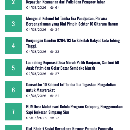
2
Kepastian Keamanan dari Polisi dan Pemprov Jabar
04/08/2026
64
Mengenal Kolonel Inf Tamba Tua Pandjaitan, Perwira
3
Berpengalaman yang Kini Pimpin Sektor 10 Citarum Harum
04/08/2026
34
Kunjungan Dandim 0204/DS ke Sekolah Rakyat kota Tebing
4
Tinggi.
04/08/2026
33
Launching Koperasi Desa Merah Putih Banjaran, Santuni 50
5
Anak Yatim dan Gelar Bazar Sembako Murah
09/08/2026
27
Dansektor 10 Kolonel Inf Tamba Tua Tegaskan Pengabdian
6
untuk Masyarakat
04/08/2026
24
BUMDesa Malakasari Kelola Program Ketapang Penggemukan
7
Sapi Terkesan Simpang Siur
06/08/2026
23
Giat Bhakti Sosial Bergotong Royong Pemuda Pancasila