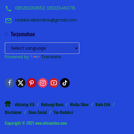
085282358553; 081220463715
redaksi.idisionline@gmail.com
Terjemahan
Powered by
Translate
eKatalog V.6
Hubungi Kami
Media Siber
Kode Etik
Disclaimer
Dana Sosial
Tim Redaksi
Copyright © 2021 www.idisionline.com