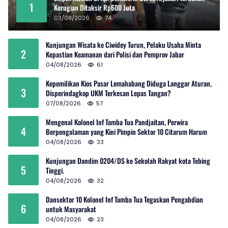
1
Kerugian Ditaksir Rp600 Juta
03/08/2026
74
Kunjungan Wisata ke Ciwidey Turun, Pelaku Usaha Minta
2
Kepastian Keamanan dari Polisi dan Pemprov Jabar
04/08/2026
61
Kepemilikan Kios Pasar Lemahabang Diduga Langgar Aturan,
3
Disperindagkop UKM Terkesan Lepas Tangan?
07/08/2026
57
Mengenal Kolonel Inf Tamba Tua Pandjaitan, Perwira
4
Berpengalaman yang Kini Pimpin Sektor 10 Citarum Harum
04/08/2026
33
Kunjungan Dandim 0204/DS ke Sekolah Rakyat kota Tebing
5
Tinggi.
04/08/2026
32
Dansektor 10 Kolonel Inf Tamba Tua Tegaskan Pengabdian
6
untuk Masyarakat
04/08/2026
23