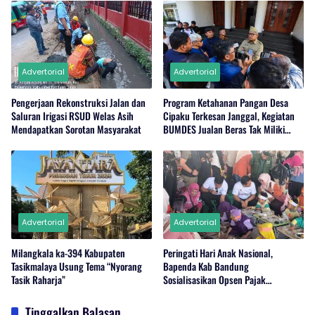
Advertorial
Advertorial
Pengerjaan Rekonstruksi Jalan dan
Program Ketahanan Pangan Desa
Saluran Irigasi RSUD Welas Asih
Cipaku Terkesan Janggal, Kegiatan
Mendapatkan Sorotan Masyarakat
BUMDES Jualan Beras Tak Miliki
Stok?
Advertorial
Advertorial
Milangkala ka-394 Kabupaten
Peringati Hari Anak Nasional,
Tasikmalaya Usung Tema “Nyorang
Bapenda Kab Bandung
Tasik Raharja”
Sosialisasikan Opsen Pajak
Kendaraan Bermotor
Tinggalkan Balasan