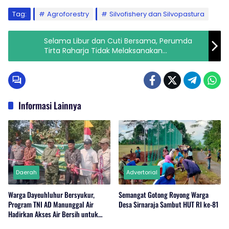
Tag:
Agroforestry
Silvofishery dan Silvopastura
Selama Libur dan Cuti Bersama, Perumda
Tirta Raharja Tidak Melaksanakan
Pembayaran Tagihan Air Melalui Loket
Informasi Lainnya
Daerah
Advertorial
Warga Dayeuhluhur Bersyukur,
Semangat Gotong Royong Warga
Program TNI AD Manunggal Air
Desa Sirnaraja Sambut HUT RI ke-81
Hadirkan Akses Air Bersih untuk
Masyarakat