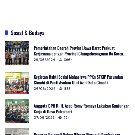
Sosial & Budaya
Pemerintahan Daerah Provinsi Jawa Barat Perkuat
Kerjasama dengan Provinsi Chungcheongnam Do Korea
Selatan
26/06/2024
3964
Kegiatan Bakti Sosial Mahasiswa PPKn STKIP Pasundan
Cimahi di Panti Asuhan Ulul Azmi Kota Cimahi
06/06/2024
833
Anggota DPR RI H. Asep Romy Romaya Lakukan Kunjungan
Kerja di Desa Patrolsari
07/06/2025
721
Paguron Rajawali Pukau Ribuan Warga di Pembukaan