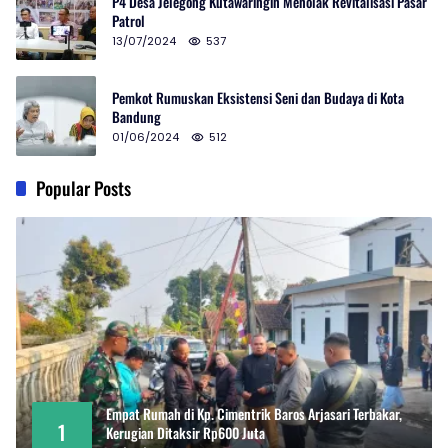
P4 Desa Jelegong Kutawaringin Menolak Revitalisasi Pasar
Patrol
13/07/2024
537
Pemkot Rumuskan Eksistensi Seni dan Budaya di Kota
Bandung
01/06/2024
512
Popular Posts
Empat Rumah di Kp. Cimentrik Baros Arjasari Terbakar,
1
Kerugian Ditaksir Rp600 Juta