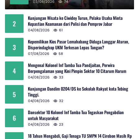
03/08/2026
74
Kunjungan Wisata ke Ciwidey Turun, Pelaku Usaha Minta
2
Kepastian Keamanan dari Polisi dan Pemprov Jabar
04/08/2026
61
Kepemilikan Kios Pasar Lemahabang Diduga Langgar Aturan,
3
Disperindagkop UKM Terkesan Lepas Tangan?
07/08/2026
58
Mengenal Kolonel Inf Tamba Tua Pandjaitan, Perwira
4
Berpengalaman yang Kini Pimpin Sektor 10 Citarum Harum
04/08/2026
33
Kunjungan Dandim 0204/DS ke Sekolah Rakyat kota Tebing
5
Tinggi.
04/08/2026
32
Dansektor 10 Kolonel Inf Tamba Tua Tegaskan Pengabdian
6
untuk Masyarakat
04/08/2026
23
18 Tahun Mengabdi, Gaji Tenaga TU SMPN 14 Cirebon Masih Rp