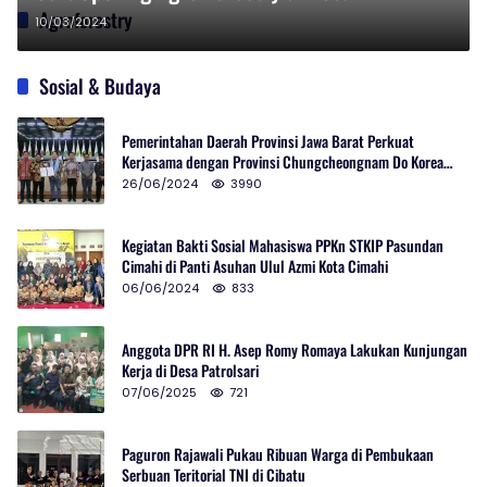
Sugihmukti Pasirjambu
Agroforestry
10/03/2024
Sosial & Budaya
Pemerintahan Daerah Provinsi Jawa Barat Perkuat
Kerjasama dengan Provinsi Chungcheongnam Do Korea
Selatan
26/06/2024
3990
Kegiatan Bakti Sosial Mahasiswa PPKn STKIP Pasundan
Cimahi di Panti Asuhan Ulul Azmi Kota Cimahi
06/06/2024
833
Anggota DPR RI H. Asep Romy Romaya Lakukan Kunjungan
Kerja di Desa Patrolsari
07/06/2025
721
Paguron Rajawali Pukau Ribuan Warga di Pembukaan
Serbuan Teritorial TNI di Cibatu