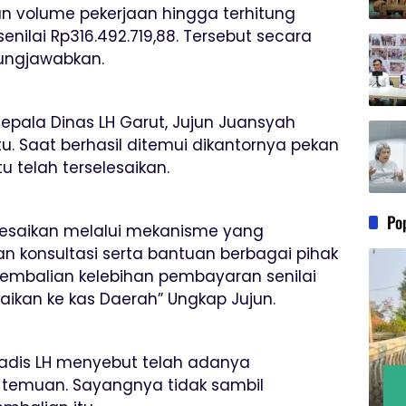
n volume pekerjaan hingga terhitung
ilai Rp316.492.719,88. Tersebut secara
gungjawabkan.
pala Dinas LH Garut, Jujun Juansyah
u. Saat berhasil ditemui dikantornya pekan
u telah terselesaikan.
Po
elesaikan melalui mekanisme yang
 konsultasi serta bantuan berbagai pihak
gembalian kelebihan pembayaran senilai
naikan ke kas Daerah” Ungkap Jujun.
Kadis LH menyebut telah adanya
temuan. Sayangnya tidak sambil