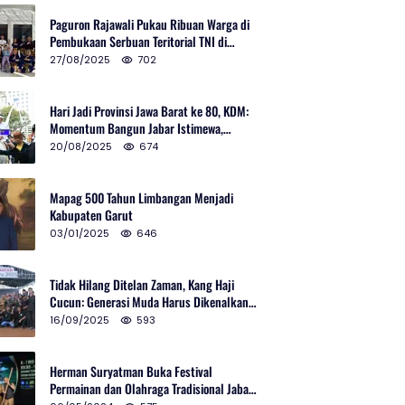
Paguron Rajawali Pukau Ribuan Warga di
Pembukaan Serbuan Teritorial TNI di
Cibatu
27/08/2025
702
Hari Jadi Provinsi Jawa Barat ke 80, KDM:
Momentum Bangun Jabar Istimewa,
Lembur di Urus Kota Ditata
20/08/2025
674
Mapag 500 Tahun Limbangan Menjadi
Kabupaten Garut
03/01/2025
646
Tidak Hilang Ditelan Zaman, Kang Haji
Cucun: Generasi Muda Harus Dikenalkan
Pencak Silat
16/09/2025
593
Herman Suryatman Buka Festival
Permainan dan Olahraga Tradisional Jabar