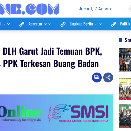
Jumat, 7 Agustus
2026
i
Aparatur
Lingkup Berita
Politik
So
il DLH Garut Jadi Temuan BPK,
es PPK Terkesan Buang Badan