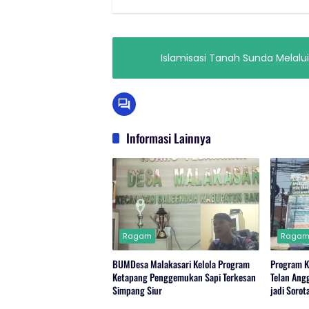
Islamisasi Tanah Sunda Melalu
Informasi Lainnya
Ragam
Raga
BUMDesa Malakasari Kelola Program
Program 
Ketapang Penggemukan Sapi Terkesan
Telan Ang
Simpang Siur
jadi Sorot