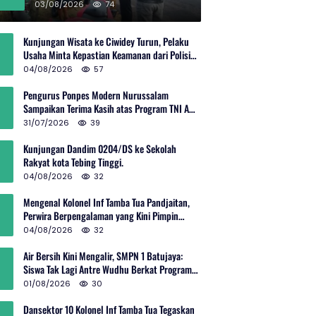
Rp600 Juta
03/08/2026
74
Kunjungan Wisata ke Ciwidey Turun, Pelaku
Usaha Minta Kepastian Keamanan dari Polisi
dan Pemprov Jabar
04/08/2026
57
Pengurus Ponpes Modern Nurussalam
Sampaikan Terima Kasih atas Program TNI AD
Manunggal Air
31/07/2026
39
Kunjungan Dandim 0204/DS ke Sekolah
Rakyat kota Tebing Tinggi.
04/08/2026
32
Mengenal Kolonel Inf Tamba Tua Pandjaitan,
Perwira Berpengalaman yang Kini Pimpin
Sektor 10 Citarum Harum
04/08/2026
32
Air Bersih Kini Mengalir, SMPN 1 Batujaya:
Siswa Tak Lagi Antre Wudhu Berkat Program
TNI AD
01/08/2026
30
Dansektor 10 Kolonel Inf Tamba Tua Tegaskan