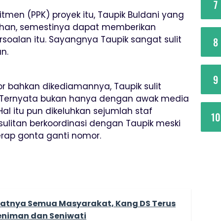
7
tmen (PPK) proyek itu, Taupik Buldani yang
ihan, semestinya dapat memberikan
ersoalan itu. Sayangnya Taupik sangat sulit
8
n.
9
or bahkan dikediamannya, Taupik sulit
. Ternyata bukan hanya dengan awak media
Hal itu pun dikeluhkan sejumlah staf
10
sulitan berkoordinasi dengan Taupik meski
kerap gonta ganti nomor.
atnya Semua Masyarakat, Kang DS Terus
eniman dan Seniwati