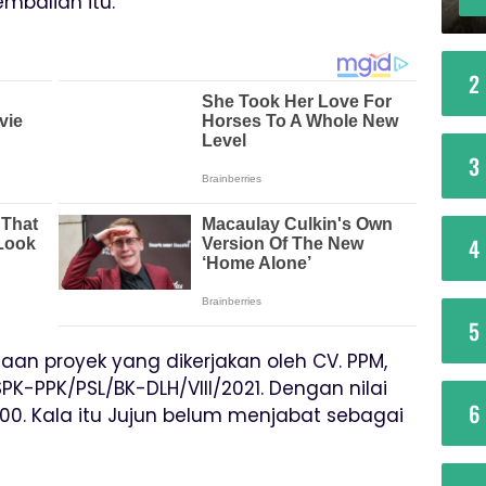
mbalian itu.
2
3
4
5
aan proyek yang dikerjakan oleh CV. PPM,
K-PPK/PSL/BK-DLH/VIII/2021. Dengan nilai
6
,00. Kala itu Jujun belum menjabat sebagai