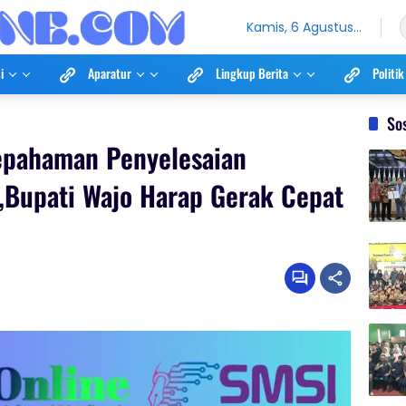
Kamis, 6 Agustus
2026
i
Aparatur
Lingkup Berita
Politik
So
epahaman Penyelesaian
,Bupati Wajo Harap Gerak Cepat