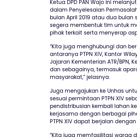
Ketua DPD PAN Wajo ini melanj
dalam Penyelesaian Permasalah
bulan April 2019 atau dua bulan 
segera membentuk tim untuk m
pihak terkait serta menyerap as
“Kita juga menghubungi dan berk
antaranya PTPN XIV, Kantor Wila
Jajaran Kementerian ATR/BPN, K
dan sebagainya, termasuk apar
masyarakat,” jelasnya.
Juga mengajukan ke Unhas untu
sesuai permintaan PTPN XIV se
pendistribusian kembali laha
kerjasama dengan berbagai piha
PTPN XIV dapat berjalan dengan
“Kita juga memfasilitasi warga 