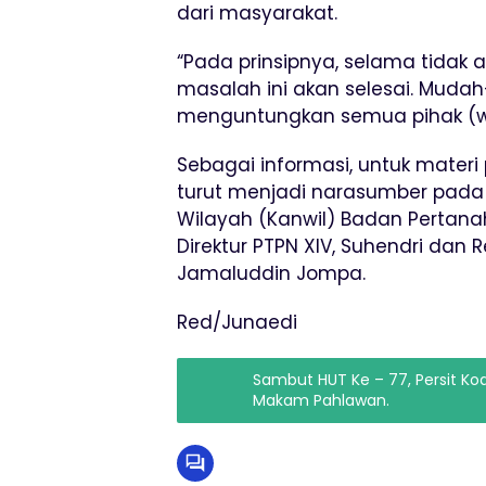
dari masyarakat.
“Pada prinsipnya, selama tidak 
masalah ini akan selesai. Mud
menguntungkan semua pihak (win
Sebagai informasi, untuk materi
turut menjadi narasumber pada
Wilayah (Kanwil) Badan Pertanaha
Direktur PTPN XIV, Suhendri dan 
Jamaluddin Jompa.
Red/Junaedi
Sambut HUT Ke – 77, Persit K
Makam Pahlawan.