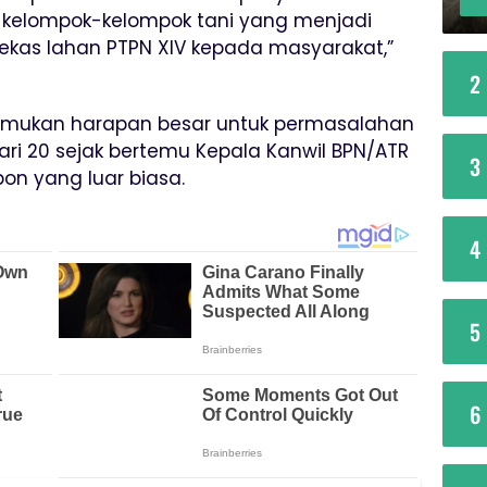
kelompok-kelompok tani yang menjadi
bekas lahan PTPN XIV kepada masyarakat,”
2
ukan harapan besar untuk permasalahan
ri 20 sejak bertemu Kepala Kanwil BPN/ATR
3
n yang luar biasa.
4
5
6