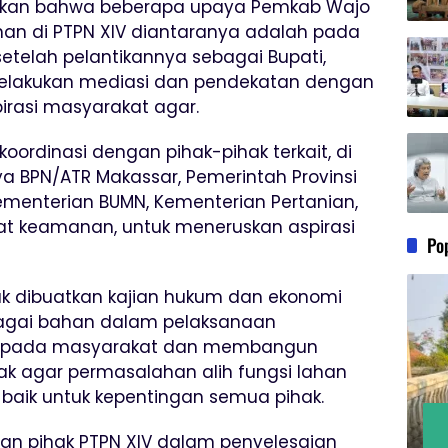
utkan bahwa beberapa upaya Pemkab Wajo
an di PTPN XIV diantaranya adalah pada
setelah pelantikannya sebagai Bupati,
elakukan mediasi dan pendekatan dengan
pirasi masyarakat agar.
oordinasi dengan pihak-pihak terkait, di
ya BPN/ATR Makassar, Pemerintah Provinsi
ementerian BUMN, Kementerian Pertanian,
at keamanan, untuk meneruskan aspirasi
Po
k dibuatkan kajian hukum dan ekonomi
bagai bahan dalam pelaksanaan
n kepada masyarakat dan membangun
k agar permasalahan alih fungsi lahan
 baik untuk kepentingan semua pihak.
dan pihak PTPN XIV dalam penyelesaian