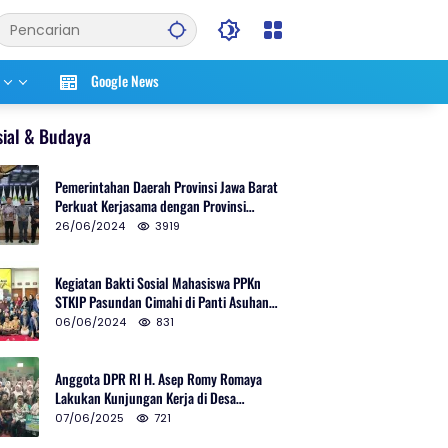
Google News
sial & Budaya
Pemerintahan Daerah Provinsi Jawa Barat
Perkuat Kerjasama dengan Provinsi
Chungcheongnam Do Korea Selatan
26/06/2024
3919
Kegiatan Bakti Sosial Mahasiswa PPKn
STKIP Pasundan Cimahi di Panti Asuhan
Ulul Azmi Kota Cimahi
06/06/2024
831
Anggota DPR RI H. Asep Romy Romaya
Lakukan Kunjungan Kerja di Desa
Patrolsari
07/06/2025
721