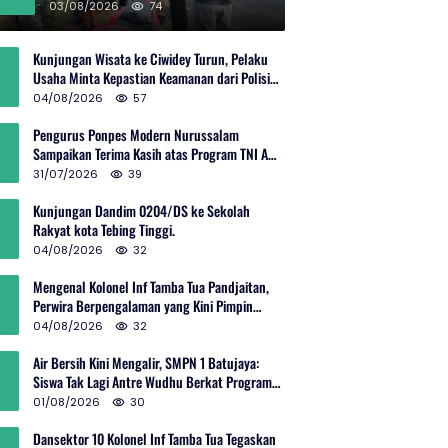
Rp600 Juta
03/08/2026
74
Kunjungan Wisata ke Ciwidey Turun, Pelaku
Usaha Minta Kepastian Keamanan dari Polisi
dan Pemprov Jabar
04/08/2026
57
Pengurus Ponpes Modern Nurussalam
Sampaikan Terima Kasih atas Program TNI AD
Manunggal Air
31/07/2026
39
Kunjungan Dandim 0204/DS ke Sekolah
Rakyat kota Tebing Tinggi.
04/08/2026
32
Mengenal Kolonel Inf Tamba Tua Pandjaitan,
Perwira Berpengalaman yang Kini Pimpin
Sektor 10 Citarum Harum
04/08/2026
32
Air Bersih Kini Mengalir, SMPN 1 Batujaya:
Siswa Tak Lagi Antre Wudhu Berkat Program
TNI AD
01/08/2026
30
Dansektor 10 Kolonel Inf Tamba Tua Tegaskan