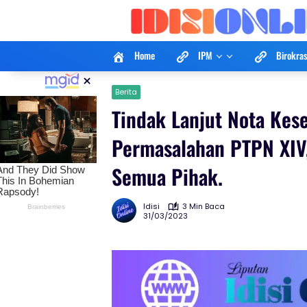
Langsung
ke
konten
Home
IPM
Birokras
×
Berita
Tindak Lanjut Nota Kes
Permasalahan PTPN XIV
Semua Pihak.
Idisi
3 Min Baca
31/03/2023