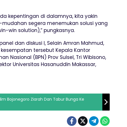
ada kepentingan di dalamnya, kita yakin
ah-mudahan segera menemukan solusi yang
-win solution),” pungkasnya.
 panel dan diskusi I, Selain Amran Mahmud,
 kesempatan tersebut Kepala Kantor
n Nasional (BPN) Prov Sulsel, Tri Wibisono,
Rektor Universitas Hasanuddin Makassar,
odim Bojonegoro Ziarah Dan Tabur Bunga Ke