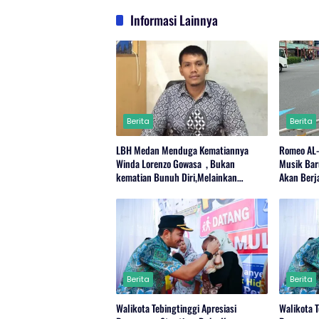
Informasi Lainnya
Berita
Berita
LBH Medan Menduga Kematiannya
Romeo AL
Winda Lorenzo Gowasa , Bukan
Musik Bar
kematian Bunuh Diri,Melainkan
Akan Berj
Adanya Dugaan Tindak Pidana.
Berita
Berita
Walikota Tebingtinggi Apresiasi
Walikota T