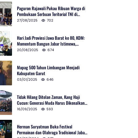
Paguron Rajawali Pukau Ribuan Warga di
Pembukaan Serbuan Teritorial TNI di
Cibatu
27/08/2025
702
Hari Jadi Provinsi Jawa Barat ke 80, KDM:
Momentum Bangun Jabar Istimewa,
Lembur di Urus Kota Ditata
20/08/2025
674
Mapag 500 Tahun Limbangan Menjadi
Kabupaten Garut
03/01/2025
646
Tidak Hilang Ditelan Zaman, Kang Haji
Cucun: Generasi Muda Harus Dikenalkan
Pencak Silat
16/09/2025
593
Herman Suryatman Buka Festival
Permainan dan Olahraga Tradisional Jabar