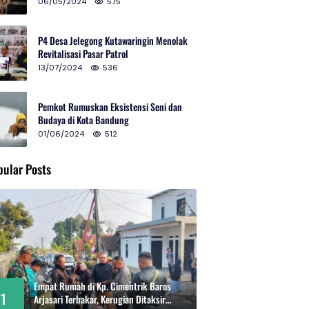
2024 di Gedung Teater Tertutup
06/05/2024
575
P4 Desa Jelegong Kutawaringin Menolak
Revitalisasi Pasar Patrol
13/07/2024
536
Pemkot Rumuskan Eksistensi Seni dan
Budaya di Kota Bandung
01/06/2024
512
pular Posts
Empat Rumah di Kp. Cimentrik Baros
1
Arjasari Terbakar, Kerugian Ditaksir