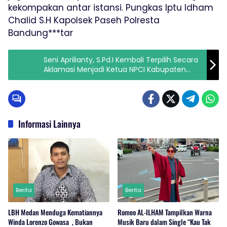
kekompakan antar istansi. Pungkas Iptu Idham
Chalid S.H Kapolsek Paseh Polresta
Bandung***tar
Seni Aprilianty, S.Pd.I Kembali Terpilih Secara
Aklamasi Menjadi Ketua NPCI Kabupaten
Bandung Periode 2023 – 2028
Informasi Lainnya
Berita
Berita
LBH Medan Menduga Kematiannya
Romeo AL-ILHAM Tampilkan Warna
Winda Lorenzo Gowasa , Bukan
Musik Baru dalam Single “Kau Tak