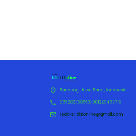
Bandung, Jawa Barat, Indonesia
085282358553; 081220463715
redaksi.idisionline@gmail.com