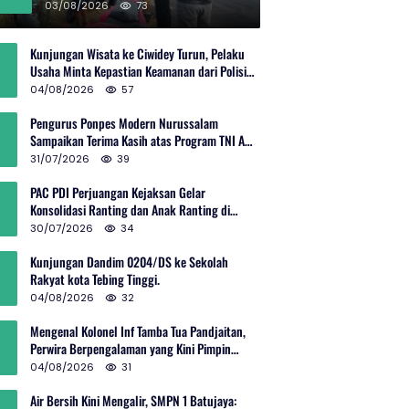
Rp600 Juta
03/08/2026
73
Kunjungan Wisata ke Ciwidey Turun, Pelaku
Usaha Minta Kepastian Keamanan dari Polisi
dan Pemprov Jabar
04/08/2026
57
Pengurus Ponpes Modern Nurussalam
Sampaikan Terima Kasih atas Program TNI AD
Manunggal Air
31/07/2026
39
PAC PDI Perjuangan Kejaksan Gelar
Konsolidasi Ranting dan Anak Ranting di
Kebon Baru
30/07/2026
34
Kunjungan Dandim 0204/DS ke Sekolah
Rakyat kota Tebing Tinggi.
04/08/2026
32
Mengenal Kolonel Inf Tamba Tua Pandjaitan,
Perwira Berpengalaman yang Kini Pimpin
Sektor 10 Citarum Harum
04/08/2026
31
Air Bersih Kini Mengalir, SMPN 1 Batujaya: