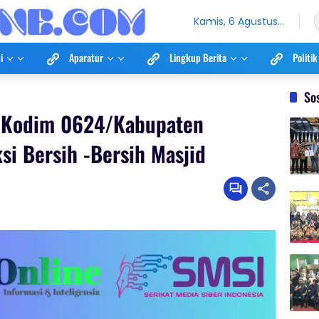
Kamis, 6 Agustus
2026
i
Aparatur
Lingkup Berita
Politik
So
y Kodim 0624/Kabupaten
i Bersih -Bersih Masjid