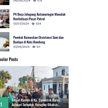
2024 di Gedung Teater Tertutup
06/05/2024
575
P4 Desa Jelegong Kutawaringin Menolak
Revitalisasi Pasar Patrol
13/07/2024
534
Pemkot Rumuskan Eksistensi Seni dan
Budaya di Kota Bandung
01/06/2024
511
pular Posts
Empat Rumah di Kp. Cimentrik Baros
1
Arjasari Terbakar, Kerugian Ditaksir