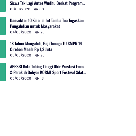
Siswa Tak Lagi Antre Wudhu Berkat Program
TNI AD
01/08/2026
30
Dansektor 10 Kolonel Inf Tamba Tua Tegaskan
Pengabdian untuk Masyarakat
04/08/2026
23
18 Tahun Mengabdi, Gaji Tenaga TU SMPN 14
Cirebon Masih Rp 1,2 Juta
03/08/2026
23
APPSBI Kota Tebing Tinggi Ukir Prestasi Emas
& Perak di Gebyar KORMI Sport Festival Silat
Budaya Sumut
03/08/2026
18