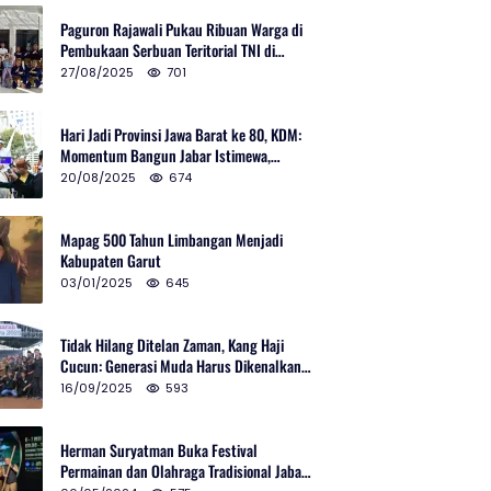
Paguron Rajawali Pukau Ribuan Warga di
Pembukaan Serbuan Teritorial TNI di
Cibatu
27/08/2025
701
Hari Jadi Provinsi Jawa Barat ke 80, KDM:
Momentum Bangun Jabar Istimewa,
Lembur di Urus Kota Ditata
20/08/2025
674
Mapag 500 Tahun Limbangan Menjadi
Kabupaten Garut
03/01/2025
645
Tidak Hilang Ditelan Zaman, Kang Haji
Cucun: Generasi Muda Harus Dikenalkan
Pencak Silat
16/09/2025
593
Herman Suryatman Buka Festival
Permainan dan Olahraga Tradisional Jabar