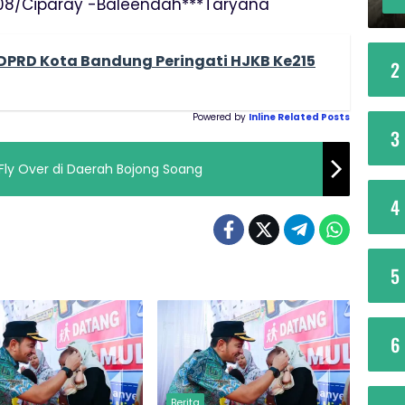
408/Ciparay -Baleendah***Taryana
DPRD Kota Bandung Peringati HJKB Ke215
2
Powered by
Inline Related Posts
3
ly Over di Daerah Bojong Soang
4
5
6
Berita