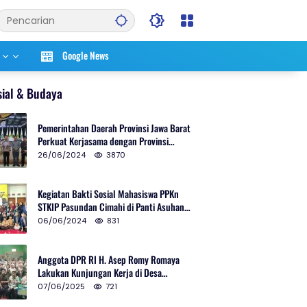
Google News
sial & Budaya
Pemerintahan Daerah Provinsi Jawa Barat
Perkuat Kerjasama dengan Provinsi
Chungcheongnam Do Korea Selatan
26/06/2024
3870
Kegiatan Bakti Sosial Mahasiswa PPKn
STKIP Pasundan Cimahi di Panti Asuhan
Ulul Azmi Kota Cimahi
06/06/2024
831
Anggota DPR RI H. Asep Romy Romaya
Lakukan Kunjungan Kerja di Desa
Patrolsari
07/06/2025
721