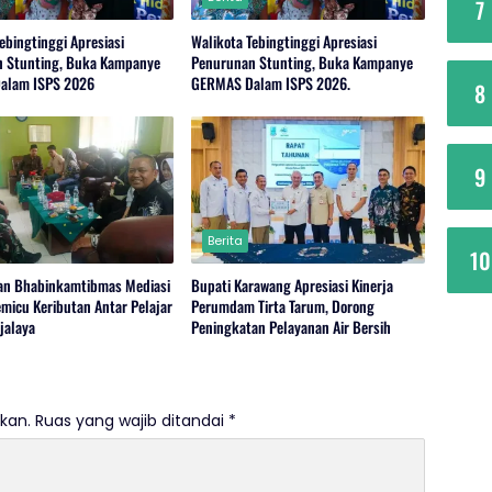
7
ebingtinggi Apresiasi
Walikota Tebingtinggi Apresiasi
 Stunting, Buka Kampanye
Penurunan Stunting, Buka Kampanye
alam ISPS 2026
GERMAS Dalam ISPS 2026.
8
9
Berita
10
an Bhabinkamtibmas Mediasi
Bupati Karawang Apresiasi Kinerja
micu Keributan Antar Pelajar
Perumdam Tirta Tarum, Dorong
jalaya
Peningkatan Pelayanan Air Bersih
kan.
Ruas yang wajib ditandai
*