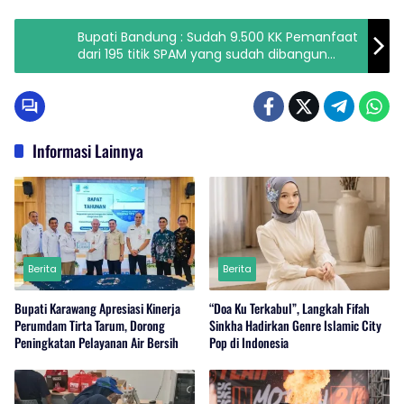
Bupati Bandung : Sudah 9.500 KK Pemanfaat
dari 195 titik SPAM yang sudah dibangun
Pemkab Bandung per November 2022 ini
Informasi Lainnya
Berita
Berita
Bupati Karawang Apresiasi Kinerja
“Doa Ku Terkabul”, Langkah Fifah
Perumdam Tirta Tarum, Dorong
Sinkha Hadirkan Genre Islamic City
Peningkatan Pelayanan Air Bersih
Pop di Indonesia