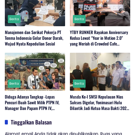
Berita
Berita
Manajemen dan Serikat Pekerja PT
YTBY RUNNER Rayakan Anniversary
Tenma Indonesia Gelar Donor Darah,
Kedua Lewat “Year in Motion 2.0”
Wujud Nyata Kepedulian Sosial
yang Meriah di Crowded Cafe
Sukabumi
Berita
Berita
Diduga Adanya Tangkap -Lepas
Musda Ke-I SMSI Kepulauan Nias
Pencuri Buah Sawit Milik PTPN IV,
Sukses Digelar, Yonimasari Hulu
Manager Dan Papam PTPN IV,
Dilantik Jadi Ketua Masa Bakti 2026-
Regional 1 Rambutan,Serdang
2029
Bedagai Bungkam Saat Di Konfirmasi
Tinggalkan Balasan
Wartawan.
Alamat email Anda tidak akan dipublikasikan.
Ruas yang