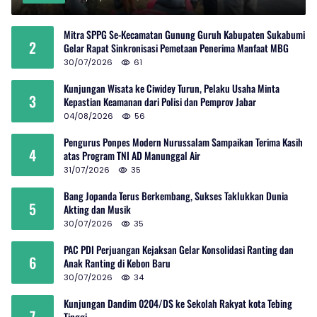
Mitra SPPG Se-Kecamatan Gunung Guruh Kabupaten Sukabumi
2
Gelar Rapat Sinkronisasi Pemetaan Penerima Manfaat MBG
30/07/2026
61
Kunjungan Wisata ke Ciwidey Turun, Pelaku Usaha Minta
3
Kepastian Keamanan dari Polisi dan Pemprov Jabar
04/08/2026
56
Pengurus Ponpes Modern Nurussalam Sampaikan Terima Kasih
4
atas Program TNI AD Manunggal Air
31/07/2026
35
Bang Jopanda Terus Berkembang, Sukses Taklukkan Dunia
5
Akting dan Musik
30/07/2026
35
PAC PDI Perjuangan Kejaksan Gelar Konsolidasi Ranting dan
6
Anak Ranting di Kebon Baru
30/07/2026
34
Kunjungan Dandim 0204/DS ke Sekolah Rakyat kota Tebing
7
Tinggi.