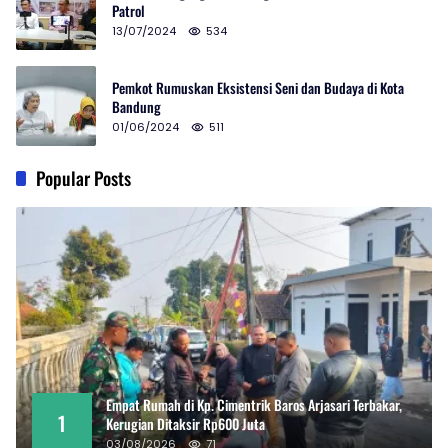
Patrol
13/07/2024
534
Pemkot Rumuskan Eksistensi Seni dan Budaya di Kota
Bandung
01/06/2024
511
Popular Posts
Empat Rumah di Kp. Cimentrik Baros Arjasari Terbakar,
1
Kerugian Ditaksir Rp600 Juta
03/08/2026
71