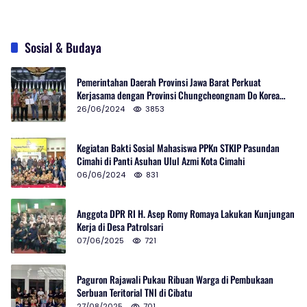
Sosial & Budaya
Pemerintahan Daerah Provinsi Jawa Barat Perkuat
Kerjasama dengan Provinsi Chungcheongnam Do Korea
Selatan
26/06/2024
3853
Kegiatan Bakti Sosial Mahasiswa PPKn STKIP Pasundan
Cimahi di Panti Asuhan Ulul Azmi Kota Cimahi
06/06/2024
831
Anggota DPR RI H. Asep Romy Romaya Lakukan Kunjungan
Kerja di Desa Patrolsari
07/06/2025
721
Paguron Rajawali Pukau Ribuan Warga di Pembukaan
Serbuan Teritorial TNI di Cibatu
27/08/2025
701