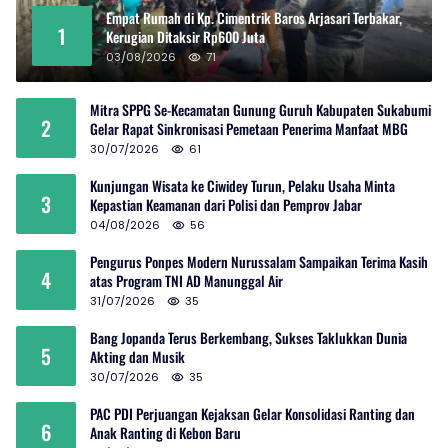
Empat Rumah di Kp. Cimentrik Baros Arjasari Terbakar,
1
Kerugian Ditaksir Rp600 Juta
03/08/2026
71
Mitra SPPG Se-Kecamatan Gunung Guruh Kabupaten Sukabumi
2
Gelar Rapat Sinkronisasi Pemetaan Penerima Manfaat MBG
30/07/2026
61
Kunjungan Wisata ke Ciwidey Turun, Pelaku Usaha Minta
3
Kepastian Keamanan dari Polisi dan Pemprov Jabar
04/08/2026
56
Pengurus Ponpes Modern Nurussalam Sampaikan Terima Kasih
4
atas Program TNI AD Manunggal Air
31/07/2026
35
Bang Jopanda Terus Berkembang, Sukses Taklukkan Dunia
5
Akting dan Musik
30/07/2026
35
PAC PDI Perjuangan Kejaksan Gelar Konsolidasi Ranting dan
6
Anak Ranting di Kebon Baru