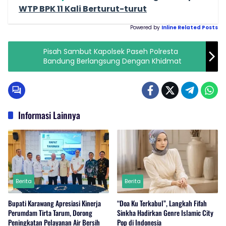
WTP BPK 11 Kali Berturut-turut
Powered by
Inline Related Posts
Pisah Sambut Kapolsek Paseh Polresta
Bandung Berlangsung Dengan Khidmat
Informasi Lainnya
Berita
Berita
Bupati Karawang Apresiasi Kinerja
“Doa Ku Terkabul”, Langkah Fifah
Perumdam Tirta Tarum, Dorong
Sinkha Hadirkan Genre Islamic City
Peningkatan Pelayanan Air Bersih
Pop di Indonesia