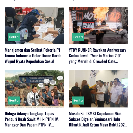
Berita
Berita
Manajemen dan Serikat Pekerja PT
YTBY RUNNER Rayakan Anniversary
Tenma Indonesia Gelar Donor Darah,
Kedua Lewat “Year in Motion 2.0”
Wujud Nyata Kepedulian Sosial
yang Meriah di Crowded Cafe
Sukabumi
Berita
Berita
Diduga Adanya Tangkap -Lepas
Musda Ke-I SMSI Kepulauan Nias
Pencuri Buah Sawit Milik PTPN IV,
Sukses Digelar, Yonimasari Hulu
Manager Dan Papam PTPN IV,
Dilantik Jadi Ketua Masa Bakti 2026-
Regional 1 Rambutan,Serdang
2029