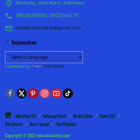
Bandung, Jawa Barat, Indonesia
085282358553; 081220463715
redaksi.idisionline@gmail.com
Terjemahan
Powered by
Translate
eKatalog V.6
Hubungi Kami
Media Siber
Kode Etik
Disclaimer
Dana Sosial
Tim Redaksi
Copyright © 2021 www.idisionline.com