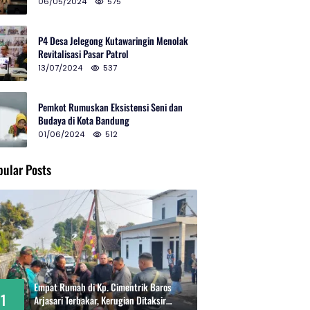
2024 di Gedung Teater Tertutup
06/05/2024
575
P4 Desa Jelegong Kutawaringin Menolak
Revitalisasi Pasar Patrol
13/07/2024
537
Pemkot Rumuskan Eksistensi Seni dan
Budaya di Kota Bandung
01/06/2024
512
pular Posts
Empat Rumah di Kp. Cimentrik Baros
1
Arjasari Terbakar, Kerugian Ditaksir