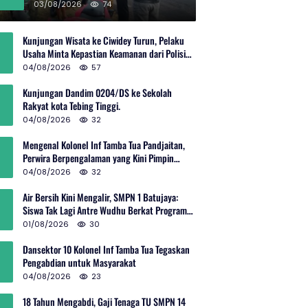
Rp600 Juta
03/08/2026
74
Kunjungan Wisata ke Ciwidey Turun, Pelaku
Usaha Minta Kepastian Keamanan dari Polisi
dan Pemprov Jabar
04/08/2026
57
Kunjungan Dandim 0204/DS ke Sekolah
Rakyat kota Tebing Tinggi.
04/08/2026
32
Mengenal Kolonel Inf Tamba Tua Pandjaitan,
Perwira Berpengalaman yang Kini Pimpin
Sektor 10 Citarum Harum
04/08/2026
32
Air Bersih Kini Mengalir, SMPN 1 Batujaya:
Siswa Tak Lagi Antre Wudhu Berkat Program
TNI AD
01/08/2026
30
Dansektor 10 Kolonel Inf Tamba Tua Tegaskan
Pengabdian untuk Masyarakat
04/08/2026
23
18 Tahun Mengabdi, Gaji Tenaga TU SMPN 14