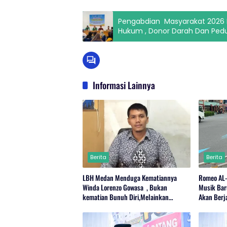
Pengabdian Masyarakat 2026 
Hukum , Donor Darah Dan Ped
Informasi Lainnya
Berita
Berita
LBH Medan Menduga Kematiannya
Romeo AL
Winda Lorenzo Gowasa , Bukan
Musik Bar
kematian Bunuh Diri,Melainkan
Akan Berj
Adanya Dugaan Tindak Pidana.