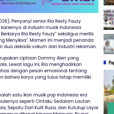
026), Penyanyi senior Ria Resty Fauzy
ariernya di industri musik Indonesia
Berkarya Ria Resty Fauzy” sekaligus merilis
Yang Menyiksa”. Momen ini menjadi penanda
ri dua dekade vakum dari industri rekaman.
merupakan ciptaan Dommy Alen yang
Po
s. Lewat lagu ini, Ria menghadirkan
 khas dengan pesan emosional tentang
n bahwa karya yang tulus tetap memiliki
salah satu ikon musik pop Indonesia era
pulernya seperti Cintaku Sedalam Lautan
pia, Sepatu Dari Kulit Rusa, dan Kututup Layar
manya dikenal hingga Malaysia, Brunei