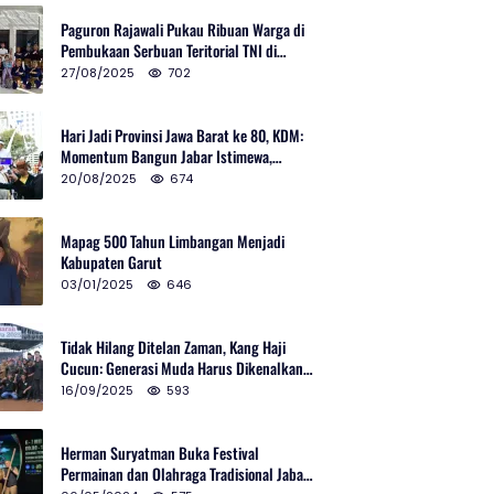
Paguron Rajawali Pukau Ribuan Warga di
Pembukaan Serbuan Teritorial TNI di
Cibatu
27/08/2025
702
Hari Jadi Provinsi Jawa Barat ke 80, KDM:
Momentum Bangun Jabar Istimewa,
Lembur di Urus Kota Ditata
20/08/2025
674
Mapag 500 Tahun Limbangan Menjadi
Kabupaten Garut
03/01/2025
646
Tidak Hilang Ditelan Zaman, Kang Haji
Cucun: Generasi Muda Harus Dikenalkan
Pencak Silat
16/09/2025
593
Herman Suryatman Buka Festival
Permainan dan Olahraga Tradisional Jabar