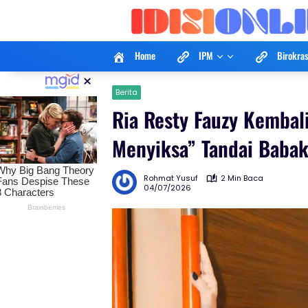
Langsung
ke
konten
Home
IPM
Birokras
×
Berita
Ria Resty Fauzy Kemba
Menyiksa” Tandai Babak
Rohmat Yusuf
2 Min Baca
04/07/2026