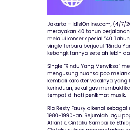
Jakarta – IdisiOnline.com, (4/7/2
merayakan 40 tahun perjalanan k
melalui konser spesial “40 Tahun 
single terbaru berjudul “Rindu 
kebangkitannya setelah lebih da
Single “Rindu Yang Menyiksa” 
mengusung nuansa pop melankoli
kembali karakter vokalnya yang
kerinduan, sekaligus membuktika
tempat di hati penikmat musik.
Ria Resty Fauzy dikenal sebagai 
1980–1990-an. Sejumlah lagu po
Atlantik, Cintaku Sampai ke Ethio
Cintaku sukses mengantarkan na