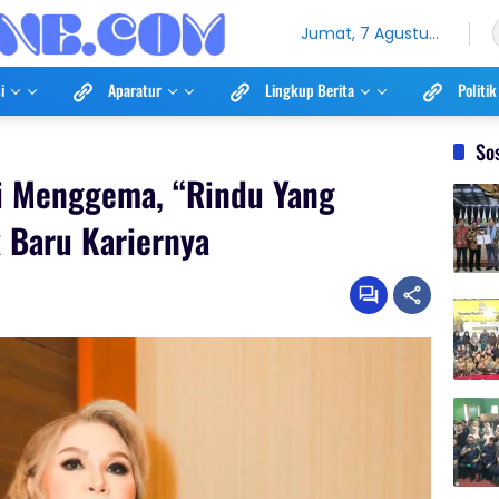
Jumat, 7 Agustus
2026
i
Aparatur
Lingkup Berita
Politik
So
li Menggema, “Rindu Yang
 Baru Kariernya