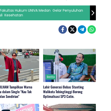
Fakultas Hukum UNIVA Medan Gelar Penyuluhan
uli Kesehatan
Berita
-ILHAM Tampilkan Warna
Lahir Generasi Bebas Stunting
u dalam Single “Kau Tak
Walikota Tebingtinggi Borong
alan Sendirian”
Optimalisasi SP3 Catin.