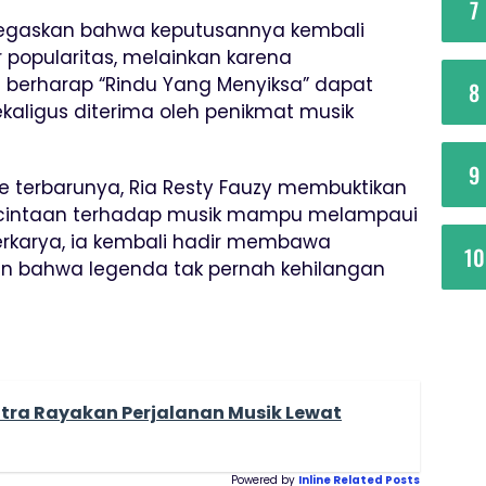
7
negaskan bahwa keputusannya kembali
 popularitas, melainkan karena
a berharap “Rindu Yang Menyiksa” dapat
8
kaligus diterima oleh penikmat musik
9
gle terbarunya, Ria Resty Fauzy membuktikan
 kecintaan terhadap musik mampu melampaui
erkarya, ia kembali hadir membawa
10
 bahwa legenda tak pernah kehilangan
tra Rayakan Perjalanan Musik Lewat
Powered by
Inline Related Posts