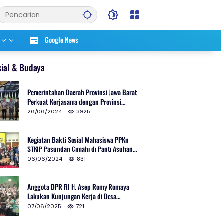
Google News
sial & Budaya
Pemerintahan Daerah Provinsi Jawa Barat
Perkuat Kerjasama dengan Provinsi
Chungcheongnam Do Korea Selatan
26/06/2024
3925
Kegiatan Bakti Sosial Mahasiswa PPKn
STKIP Pasundan Cimahi di Panti Asuhan
Ulul Azmi Kota Cimahi
06/06/2024
831
Anggota DPR RI H. Asep Romy Romaya
Lakukan Kunjungan Kerja di Desa
Patrolsari
07/06/2025
721