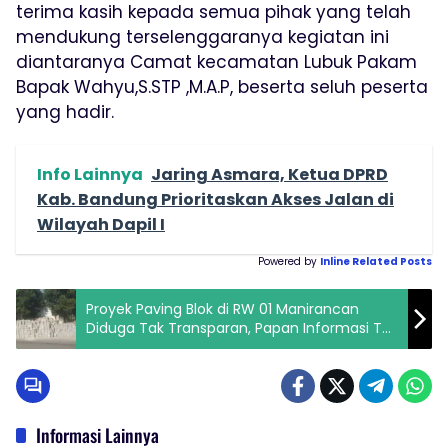
terima kasih kepada semua pihak yang telah
mendukung terselenggaranya kegiatan ini
diantaranya Camat kecamatan Lubuk Pakam
Bapak Wahyu,S.STP ,M.A.P, beserta seluh peserta
yang hadir.
Info Lainnya
Jaring Asmara, Ketua DPRD
Kab. Bandung Prioritaskan Akses Jalan di
Wilayah Dapil I
Powered by
Inline Related Posts
Proyek Paving Blok di RW 01 Manirancan
Diduga Tak Transparan, Papan Informasi Tak
Terpasang
Informasi Lainnya