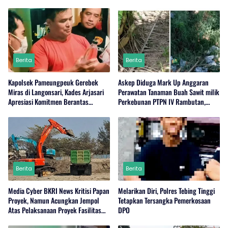
Berita
Berita
Kapolsek Pameungpeuk Gerebek
Askep Diduga Mark Up Anggaran
Miras di Langonsari, Kades Arjasari
Perawatan Tanaman Buah Sawit milik
Apresiasi Komitmen Berantas
Perkebunan PTPN IV Rambutan,
Narkoba
Regional I, Serdang Bedagai
Berita
Berita
Media Cyber BKRI News Kritisi Papan
Melarikan Diri, Polres Tebing Tinggi
Proyek, Namun Acungkan Jempol
Tetapkan Tersangka Pemerkosaan
Atas Pelaksanaan Proyek Fasilitas
DPO
Perairan (Kolam Labuh) PP Jayanti