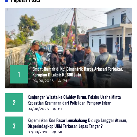
Empat Rumah di Kp. Cimentrik Baros Arjasari Terbakar,
1
Kerugian Ditaksir Rp600 Juta
03/08/2026
74
Kunjungan Wisata ke Ciwidey Turun, Pelaku Usaha Minta
2
Kepastian Keamanan dari Polisi dan Pemprov Jabar
04/08/2026
61
Kepemilikan Kios Pasar Lemahabang Diduga Langgar Aturan,
3
Disperindagkop UKM Terkesan Lepas Tangan?
07/08/2026
58