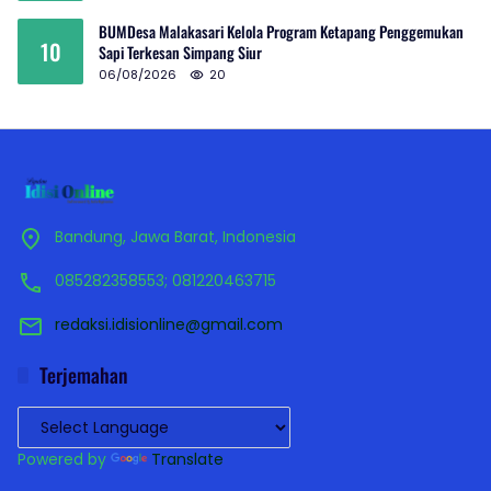
BUMDesa Malakasari Kelola Program Ketapang Penggemukan
10
Sapi Terkesan Simpang Siur
06/08/2026
20
Bandung, Jawa Barat, Indonesia
085282358553; 081220463715
redaksi.idisionline@gmail.com
Terjemahan
Powered by
Translate