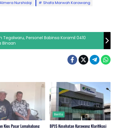
Almera Nurshidqi
Shafa Marwah Karawang
 Tegalwaru, Personel Babinsa Koramil 0410
a Binaan
Berita
an Kios Pasar Lemahabang
BPJS Kesehatan Karawang Klarifikasi