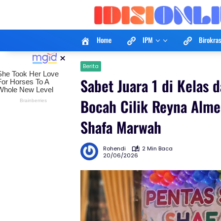
Langsung
ke
konten
Home
IPM
Birokras
×
Berita
Sabet Juara 1 di Kelas
Bocah Cilik Reyna Alme
Shafa Marwah
Rohendi
2 Min Baca
20/06/2026