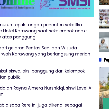
muruh tepuk tangan penonton seketika
e Hotel Karawang saat sekelompok anak-
e atas panggung.
dari gelaran Pentas Seni dan Wisuda
Marwah Karawang yang berlangsung meriah
Po
kat siswa, aksi panggung dari kelompok
an publik.
lah Rayna Almera Nurshidqi, siswi Level A-
n.
ab disapa Rere ini juga dikenal sebagai