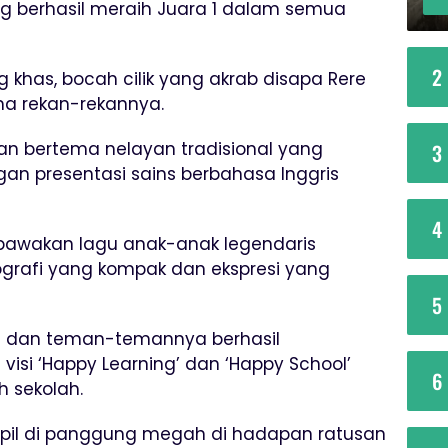
ng berhasil meraih Juara 1 dalam semua
2
khas, bocah cilik yang akrab disapa Rere
ama rekan-rekannya.
 bertema nelayan tradisional yang
3
an presentasi sains berbahasa Inggris
4
awakan lagu anak-anak legendaris
ografi yang kompak dan ekspresi yang
5
ere dan teman-temannya berhasil
isi ‘Happy Learning’ dan ‘Happy School’
6
h sekolah.
mpil di panggung megah di hadapan ratusan