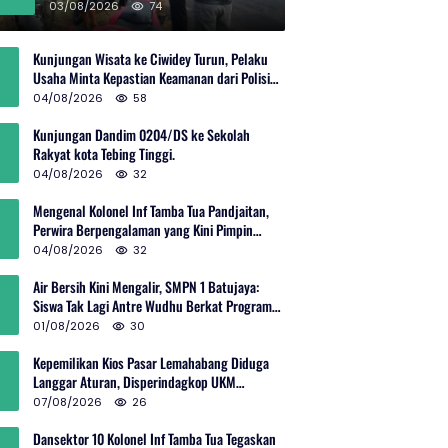
Rp600 Juta
03/08/2026
74
Kunjungan Wisata ke Ciwidey Turun, Pelaku
Usaha Minta Kepastian Keamanan dari Polisi
dan Pemprov Jabar
04/08/2026
58
Kunjungan Dandim 0204/DS ke Sekolah
Rakyat kota Tebing Tinggi.
04/08/2026
32
Mengenal Kolonel Inf Tamba Tua Pandjaitan,
Perwira Berpengalaman yang Kini Pimpin
Sektor 10 Citarum Harum
04/08/2026
32
Air Bersih Kini Mengalir, SMPN 1 Batujaya:
Siswa Tak Lagi Antre Wudhu Berkat Program
TNI AD
01/08/2026
30
Kepemilikan Kios Pasar Lemahabang Diduga
Langgar Aturan, Disperindagkop UKM
Terkesan Lepas Tangan?
07/08/2026
26
Dansektor 10 Kolonel Inf Tamba Tua Tegaskan