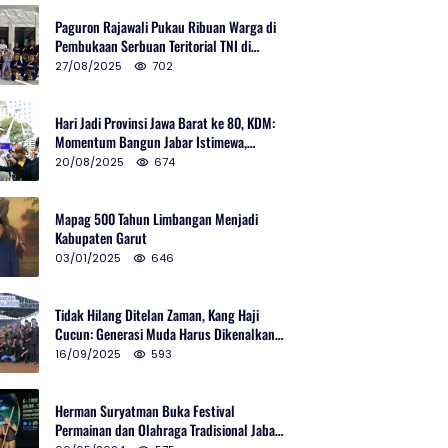
Paguron Rajawali Pukau Ribuan Warga di
Pembukaan Serbuan Teritorial TNI di
Cibatu
27/08/2025
702
Hari Jadi Provinsi Jawa Barat ke 80, KDM:
Momentum Bangun Jabar Istimewa,
Lembur di Urus Kota Ditata
20/08/2025
674
Mapag 500 Tahun Limbangan Menjadi
Kabupaten Garut
03/01/2025
646
Tidak Hilang Ditelan Zaman, Kang Haji
Cucun: Generasi Muda Harus Dikenalkan
Pencak Silat
16/09/2025
593
Herman Suryatman Buka Festival
Permainan dan Olahraga Tradisional Jabar