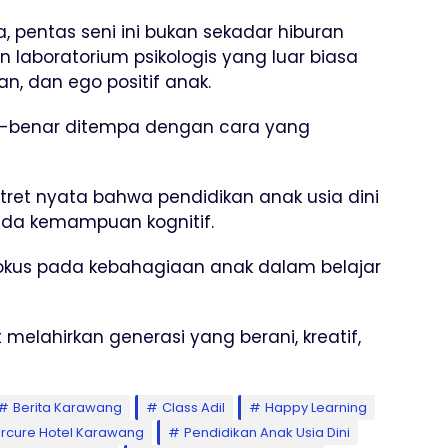
, pentas seni ini bukan sekadar hiburan
n laboratorium psikologis yang luar biasa
n, dan ego positif anak.
nar-benar ditempa dengan cara yang
otret nyata bahwa pendidikan anak usia dini
ada kemampuan kognitif.
rfokus pada kebahagiaan anak dalam belajar
melahirkan generasi yang berani, kreatif,
Berita Karawang
Class Adil
Happy Learning
rcure Hotel Karawang
Pendidikan Anak Usia Dini