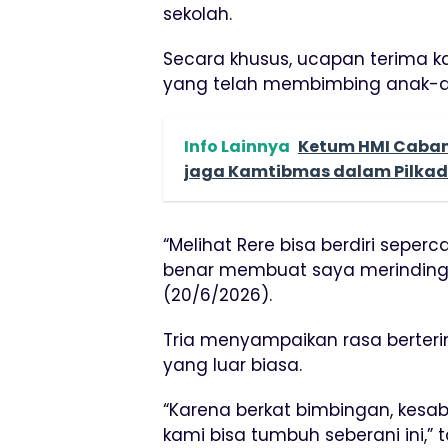
sekolah.
Secara khusus, ucapan terima ka
yang telah membimbing anak-a
Info Lainnya
Ketum HMI Caban
jaga Kamtibmas dalam Pilka
“Melihat Rere bisa berdiri seper
benar membuat saya merinding s
(20/6/2026).
Tria menyampaikan rasa berteri
yang luar biasa.
“Karena berkat bimbingan, kesa
kami bisa tumbuh seberani ini,” 