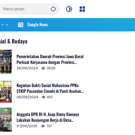
Google News
sial & Budaya
Pemerintahan Daerah Provinsi Jawa Barat
Perkuat Kerjasama dengan Provinsi
Chungcheongnam Do Korea Selatan
26/06/2024
3926
Kegiatan Bakti Sosial Mahasiswa PPKn
STKIP Pasundan Cimahi di Panti Asuhan
Ulul Azmi Kota Cimahi
06/06/2024
831
Anggota DPR RI H. Asep Romy Romaya
Lakukan Kunjungan Kerja di Desa
Patrolsari
07/06/2025
721