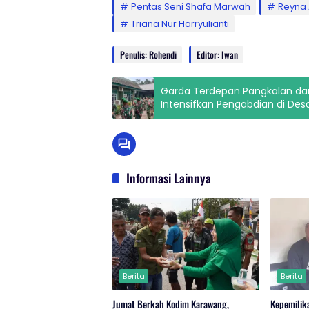
Pentas Seni Shafa Marwah
Reyna 
Triana Nur Harryulianti
Penulis: Rohendi
Editor: Iwan
Garda Terdepan Pangkalan dan
Intensifkan Pengabdian di Des
Informasi Lainnya
Berita
Berita
Jumat Berkah Kodim Karawang,
Kepemilik