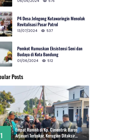
2024 di Gedung Teater Tertutup
06/05/2024
575
P4 Desa Jelegong Kutawaringin Menolak
Revitalisasi Pasar Patrol
13/07/2024
537
Pemkot Rumuskan Eksistensi Seni dan
Budaya di Kota Bandung
01/06/2024
512
pular Posts
Empat Rumah di Kp. Cimentrik Baros
1
Arjasari Terbakar, Kerugian Ditaksir