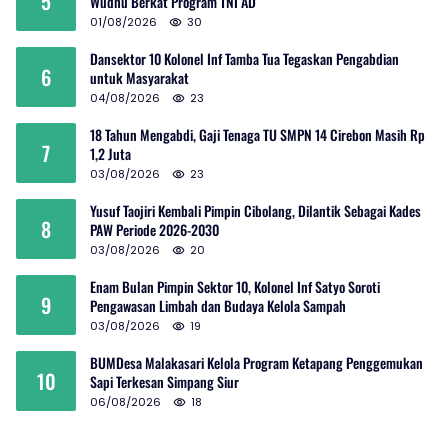
5
Wudhu Berkat Program TNI AD
01/08/2026
30
Dansektor 10 Kolonel Inf Tamba Tua Tegaskan Pengabdian
6
untuk Masyarakat
04/08/2026
23
18 Tahun Mengabdi, Gaji Tenaga TU SMPN 14 Cirebon Masih Rp
7
1,2 Juta
03/08/2026
23
Yusuf Taojiri Kembali Pimpin Cibolang, Dilantik Sebagai Kades
8
PAW Periode 2026-2030
03/08/2026
20
Enam Bulan Pimpin Sektor 10, Kolonel Inf Satyo Soroti
9
Pengawasan Limbah dan Budaya Kelola Sampah
03/08/2026
19
BUMDesa Malakasari Kelola Program Ketapang Penggemukan
10
Sapi Terkesan Simpang Siur
06/08/2026
18