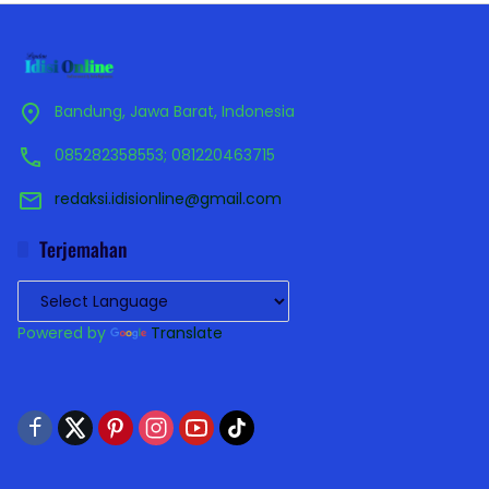
Bandung, Jawa Barat, Indonesia
085282358553; 081220463715
redaksi.idisionline@gmail.com
Terjemahan
Powered by
Translate