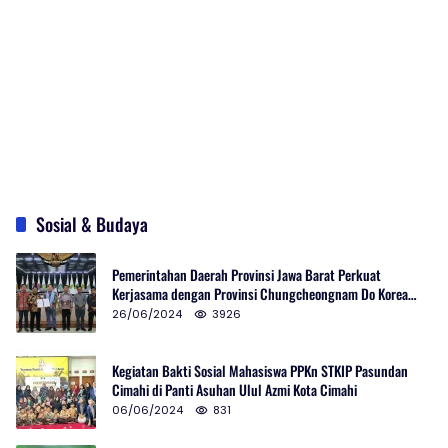
Sosial & Budaya
Pemerintahan Daerah Provinsi Jawa Barat Perkuat
Kerjasama dengan Provinsi Chungcheongnam Do Korea
Selatan
26/06/2024
3926
Kegiatan Bakti Sosial Mahasiswa PPKn STKIP Pasundan
Cimahi di Panti Asuhan Ulul Azmi Kota Cimahi
06/06/2024
831