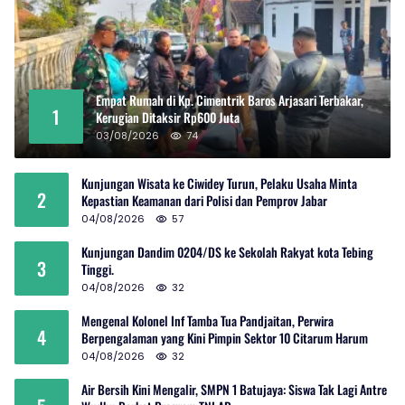
Empat Rumah di Kp. Cimentrik Baros Arjasari Terbakar,
1
Kerugian Ditaksir Rp600 Juta
03/08/2026
74
Kunjungan Wisata ke Ciwidey Turun, Pelaku Usaha Minta
2
Kepastian Keamanan dari Polisi dan Pemprov Jabar
04/08/2026
57
Kunjungan Dandim 0204/DS ke Sekolah Rakyat kota Tebing
3
Tinggi.
04/08/2026
32
Mengenal Kolonel Inf Tamba Tua Pandjaitan, Perwira
4
Berpengalaman yang Kini Pimpin Sektor 10 Citarum Harum
04/08/2026
32
Air Bersih Kini Mengalir, SMPN 1 Batujaya: Siswa Tak Lagi Antre