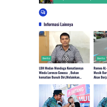
Informasi Lainnya
Berita
Berita
LBH Medan Menduga Kematiannya
Romeo AL
Winda Lorenzo Gowasa , Bukan
Musik Bar
kematian Bunuh Diri,Melainkan
Akan Berj
Adanya Dugaan Tindak Pidana.