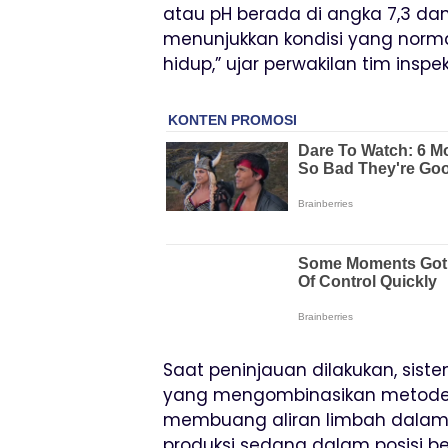
atau pH berada di angka 7,3 dan
menunjukkan kondisi yang norm
hidup,” ujar perwakilan tim inspek
Saat peninjauan dilakukan, sist
yang mengombinasikan metode ki
membuang aliran limbah dalam v
produksi sedang dalam posisi be