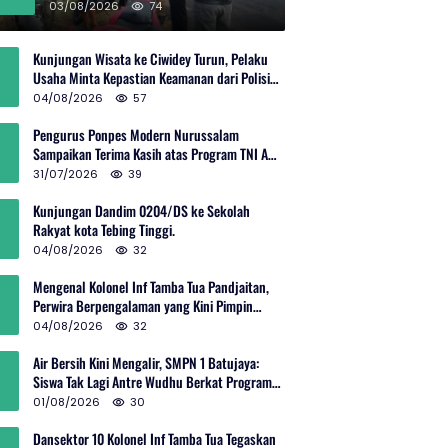
Rp600 Juta
03/08/2026
74
Kunjungan Wisata ke Ciwidey Turun, Pelaku
Usaha Minta Kepastian Keamanan dari Polisi
dan Pemprov Jabar
04/08/2026
57
Pengurus Ponpes Modern Nurussalam
Sampaikan Terima Kasih atas Program TNI AD
Manunggal Air
31/07/2026
39
Kunjungan Dandim 0204/DS ke Sekolah
Rakyat kota Tebing Tinggi.
04/08/2026
32
Mengenal Kolonel Inf Tamba Tua Pandjaitan,
Perwira Berpengalaman yang Kini Pimpin
Sektor 10 Citarum Harum
04/08/2026
32
Air Bersih Kini Mengalir, SMPN 1 Batujaya:
Siswa Tak Lagi Antre Wudhu Berkat Program
TNI AD
01/08/2026
30
Dansektor 10 Kolonel Inf Tamba Tua Tegaskan