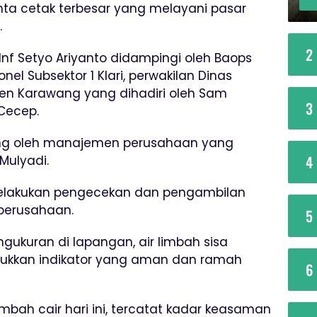
nta cetak terbesar yang melayani pasar
.
2
 Inf Setyo Ariyanto didampingi oleh Baops
onel Subsektor 1 Klari, perwakilan Dinas
en Karawang yang dihadiri oleh Sam
3
Cecep.
ung oleh manajemen perusahaan yang
4
Mulyadi.
elakukan pengecekan dan pengambilan
 perusahaan.
5
gukuran di lapangan, air limbah sisa
jukkan indikator yang aman dan ramah
6
imbah cair hari ini, tercatat kadar keasaman