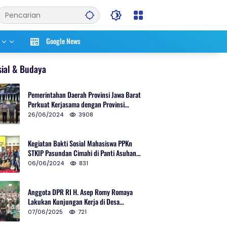
Google News
sial & Budaya
Pemerintahan Daerah Provinsi Jawa Barat
Perkuat Kerjasama dengan Provinsi
Chungcheongnam Do Korea Selatan
26/06/2024
3908
Kegiatan Bakti Sosial Mahasiswa PPKn
STKIP Pasundan Cimahi di Panti Asuhan
Ulul Azmi Kota Cimahi
06/06/2024
831
Anggota DPR RI H. Asep Romy Romaya
Lakukan Kunjungan Kerja di Desa
Patrolsari
07/06/2025
721