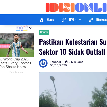
Langsung
ke
konten
Home
IPM
Birokras
×
Berita
Pastikan Kelestarian S
Sektor 10 Sidak Outfal
Rohendi
3 Min Baca
03/06/2026