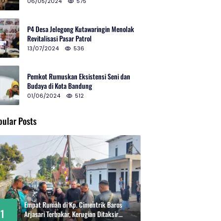
2024 di Gedung Teater Tertutup
06/05/2024
575
P4 Desa Jelegong Kutawaringin Menolak
Revitalisasi Pasar Patrol
13/07/2024
536
Pemkot Rumuskan Eksistensi Seni dan
Budaya di Kota Bandung
01/06/2024
512
pular Posts
Empat Rumah di Kp. Cimentrik Baros
1
Arjasari Terbakar, Kerugian Ditaksir