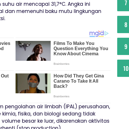
7
 suhu air mencapai 31,7°C. Angka ini
al dan memenuhi baku mutu lingkungan
si.
8
9
10
em pengolahan air limbah (IPAL) perusahaan,
mia, fisika, dan biologi sedang tidak
olume besar ke luar, dikarenakan aktivitas
rhenti (stop production).