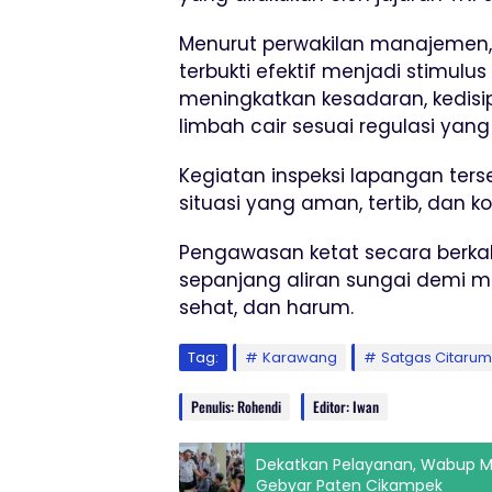
Menurut perwakilan manajemen,
terbukti efektif menjadi stimulus
meningkatkan kesadaran, kedis
limbah cair sesuai regulasi yan
Kegiatan inspeksi lapangan ters
situasi yang aman, tertib, dan ko
Pengawasan ketat secara berkala
sepanjang aliran sungai demi m
sehat, dan harum.
Tag:
Karawang
Satgas Citaru
Penulis: Rohendi
Editor: Iwan
Dekatkan Pelayanan, Wabup Ma
Gebyar Paten Cikampek