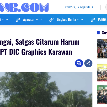
Kamis, 6 Agustus
2026
i
Aparatur
Lingkup Berita
Politik
So
ungai, Satgas Citarum Harum
l PT DIC Graphics Karawan