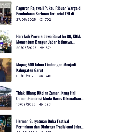
Paguron Rajawali Pukau Ribuan Warga di
Pembukaan Serbuan Teritorial TNI di
Cibatu
27/08/2025
702
Hari Jadi Provinsi Jawa Barat ke 80, KDM:
Momentum Bangun Jabar Istimewa,
Lembur di Urus Kota Ditata
20/08/2025
674
Mapag 500 Tahun Limbangan Menjadi
Kabupaten Garut
03/01/2025
646
Tidak Hilang Ditelan Zaman, Kang Haji
Cucun: Generasi Muda Harus Dikenalkan
Pencak Silat
16/09/2025
593
Herman Suryatman Buka Festival
Permainan dan Olahraga Tradisional Jabar