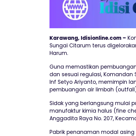
Karawang, Idisionline.com –
Kom
Sungai Citarum terus digelorak
Harum.
Guna memastikan pembuangan lim
dan sesuai regulasi, Komandan S
Inf Setyo Ariyanto, memimpin lan
pembuangan air limbah (outfall)
Sidak yang berlangsung mulai puk
manufaktur kimia halus (fine chem
Anggadita Raya No. 207, Kecama
Pabrik penanaman modal asing a